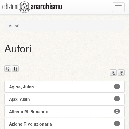
Toggl
navig
Autori
Autori
Agirre, Julen
1
Ajax, Alain
1
Alfredo M. Bonanno
2
Azione Rivoluzionaria
1