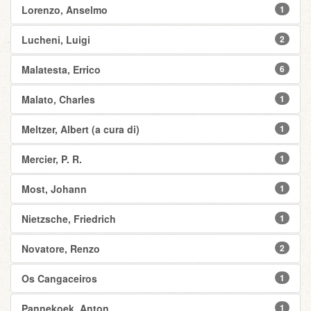
Lorenzo, Anselmo
1
Lucheni, Luigi
2
Malatesta, Errico
6
Malato, Charles
1
Meltzer, Albert (a cura di)
1
Mercier, P. R.
1
Most, Johann
1
Nietzsche, Friedrich
1
Novatore, Renzo
2
Os Cangaceiros
1
Pannekoek, Anton
1