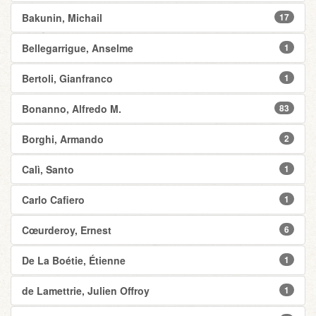
Bakunin, Michail
17
Bellegarrigue, Anselme
1
Bertoli, Gianfranco
1
Bonanno, Alfredo M.
83
Borghi, Armando
2
Calì, Santo
1
Carlo Cafiero
1
Cœurderoy, Ernest
6
De La Boétie, Étienne
1
de Lamettrie, Julien Offroy
1