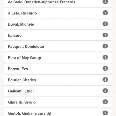
de Sade, Donatien-Alphonse François
1
d’Este, Riccardo
1
Duval, Michèle
1
Epicuro
1
Fauquet, Dominique
1
First of May Group
1
Forest, Eva
1
Fourier, Charles
3
Galleani, Luigi
2
Ghirardi, Sergio
1
Gintoli, Giulia (a cura di)
1