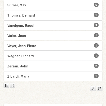
Stirner, Max
6
Thomas, Bernard
1
Vaneigem, Raoul
3
Varlet, Jean
1
Voyer, Jean-Pierre
1
Wagner, Richard
1
Zerzan, John
2
Zibardi, Maria
1