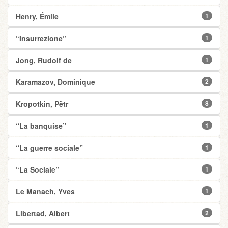
Henry, Émile
1
“Insurrezione”
1
Jong, Rudolf de
1
Karamazov, Dominique
2
Kropotkin, Pëtr
8
“La banquise”
1
“La guerre sociale”
1
“La Sociale”
1
Le Manach, Yves
1
Libertad, Albert
2