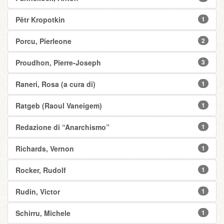
Pëtr Kropotkin
1
Porcu, Pierleone
2
Proudhon, Pierre-Joseph
3
Raneri, Rosa (a cura di)
1
Ratgeb (Raoul Vaneigem)
1
Redazione di “Anarchismo”
1
Richards, Vernon
1
Rocker, Rudolf
1
Rudin, Victor
1
Schirru, Michele
1