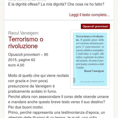
E la dignità offesa? La mia dignità? Che cosa ne ho fatto?
Leggi il testo completo...
Opuscoli provvisori
Raoul Vaneigem
Terrorismo o
rivoluzione
Opuscoli provvisori – 90
2015, pagine 62
euro 4,00
Molto di quello che qui viene recitato
con grazia e (non poca)
presunzione da Vaneigem è
praticamente andato in fumo.
Perché allora non assecondare il corso delle vicende umane
e mandare anche questo breve testo verso il suo destino?
Per due buoni motivi.
Primo, perché rappresenta una testimonianza d’epoca, un
attestato delle illusioni di un tempo, le quali, una volta