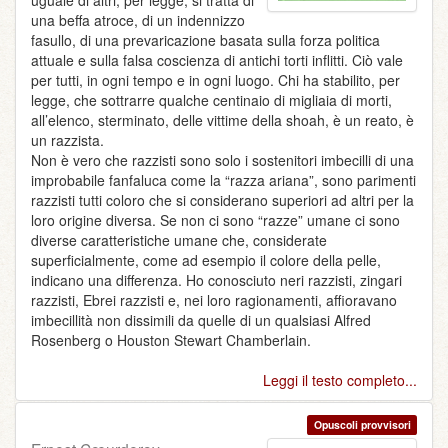
uguale di altri, per legge, si tratta di
una beffa atroce, di un indennizzo
fasullo, di una prevaricazione basata sulla forza politica
attuale e sulla falsa coscienza di antichi torti inflitti. Ciò vale
per tutti, in ogni tempo e in ogni luogo. Chi ha stabilito, per
legge, che sottrarre qualche centinaio di migliaia di morti,
all’elenco, sterminato, delle vittime della shoah, è un reato, è
un razzista.
Non è vero che razzisti sono solo i sostenitori imbecilli di una
improbabile fanfaluca come la “razza ariana”, sono parimenti
razzisti tutti coloro che si considerano superiori ad altri per la
loro origine diversa. Se non ci sono “razze” umane ci sono
diverse caratteristiche umane che, considerate
superficialmente, come ad esempio il colore della pelle,
indicano una differenza. Ho conosciuto neri razzisti, zingari
razzisti, Ebrei razzisti e, nei loro ragionamenti, affioravano
imbecillità non dissimili da quelle di un qualsiasi Alfred
Rosenberg o Houston Stewart Chamberlain.
Leggi il testo completo...
Opuscoli provvisori