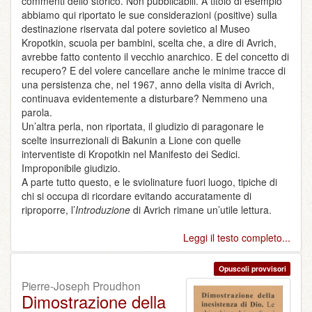
commenti dello storico. Non pubblicabili. A titolo di esempio
abbiamo qui riportato le sue considerazioni (positive) sulla
destinazione riservata dal potere sovietico al Museo
Kropotkin, scuola per bambini, scelta che, a dire di Avrich,
avrebbe fatto contento il vecchio anarchico. E del concetto di
recupero? E del volere cancellare anche le minime tracce di
una persistenza che, nel 1967, anno della visita di Avrich,
continuava evidentemente a disturbare? Nemmeno una
parola.
Un’altra perla, non riportata, il giudizio di paragonare le
scelte insurrezionali di Bakunin a Lione con quelle
interventiste di Kropotkin nel Manifesto dei Sedici.
Improponibile giudizio.
A parte tutto questo, e le sviolinature fuori luogo, tipiche di
chi si occupa di ricordare evitando accuratamente di
riproporre, l’
Introduzione
di Avrich rimane un’utile lettura.
Leggi il testo completo...
Opuscoli provvisori
Pierre-Joseph Proudhon
Dimostrazione della