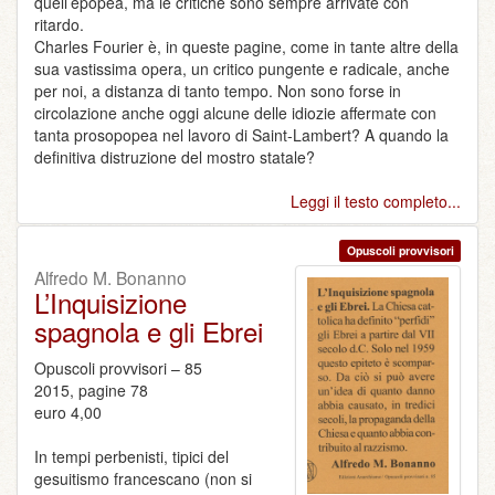
quell’epopea, ma le critiche sono sempre arrivate con
ritardo.
Charles Fourier è, in queste pagine, come in tante altre della
sua vastissima opera, un critico pungente e radicale, anche
per noi, a distanza di tanto tempo. Non sono forse in
circolazione anche oggi alcune delle idiozie affermate con
tanta prosopopea nel lavoro di Saint-Lambert? A quando la
definitiva distruzione del mostro statale?
Leggi il testo completo...
Opuscoli provvisori
Alfredo M. Bonanno
L’Inquisizione
spagnola e gli Ebrei
Opuscoli provvisori – 85
2015, pagine 78
euro 4,00
In tempi perbenisti, tipici del
gesuitismo francescano (non si