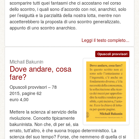
scomparire tutti quei fantasmi che ci accostano nel corso
dello scontro, i quali sono d’accordo con noi, anarchici, solo
per l’esiguità e la parzialità della nostra lotta, mentre non
accetterebbero la proposta di uno scontro generalizzato,
appunto di uno scontro anarchico.
Leggi il testo completo...
Opuscoli provvisori
Michail Bakunin
Dove andare, cosa
fare?
Opuscoli provvisori – 78
2015, pagine 62
euro 4,00
Mettere la scienza al servizio della
rivoluzione. Concetto tipicamente
bakuninista. Non che, di per sé, sia
errato, tutt’altro, è che suona troppo deterministico. La
scienza del suo tempo? Forse, che nemmeno di quella ci si