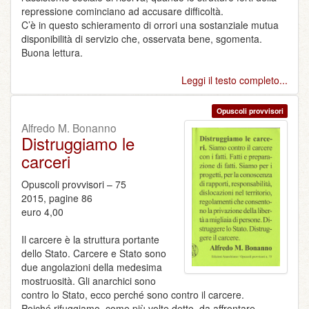
repressione cominciano ad accusare difficoltà.
C’è in questo schieramento di orrori una sostanziale mutua
disponibilità di servizio che, osservata bene, sgomenta.
Buona lettura.
Leggi il testo completo...
Opuscoli provvisori
Alfredo M. Bonanno
Distruggiamo le
carceri
Opuscoli provvisori – 75
2015, pagine 86
euro 4,00
Il carcere è la struttura portante
dello Stato. Carcere e Stato sono
due angolazioni della medesima
mostruosità. Gli anarchici sono
contro lo Stato, ecco perché sono contro il carcere.
Poiché rifuggiamo, come più volte detto, da affrontare