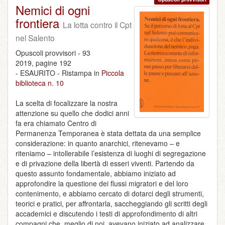
Nemici di ogni
frontiera
La lotta contro il Cpt
nel Salento
Opuscoli provvisori - 93
2019, pagine 192
- ESAURITO - Ristampa in
Piccola
biblioteca n. 10
La scelta di focalizzare la nostra
attenzione su quello che dodici anni
fa era chiamato Centro di
Permanenza Temporanea è stata dettata da una semplice
considerazione: in quanto anarchici, ritenevamo – e
riteniamo – intollerabile l’esistenza di luoghi di segregazione
e di privazione della libertà di esseri viventi. Partendo da
questo assunto fondamentale, abbiamo iniziato ad
approfondire la questione dei flussi migratori e del loro
contenimento, e abbiamo cercato di dotarci degli strumenti,
teorici e pratici, per affrontarla, saccheggiando gli scritti degli
accademici e discutendo i testi di approfondimento di altri
compagni che, meglio di noi, avevano iniziato ad analizzare