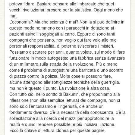
poteva fidare. Bastare pensare alle imbarcate che quei
vecchi rivoluzionari presero per la statistica. Oggi meno che
mai.
L’economia? Ma che scienza è mai? Non la si può definire in
questo modo nemmeno con i paraocchi in dotazione ai
pazienti asinelli soggiogati al carro. Eppure ci sono tanti
compagni che pensano, non voglio qui fare velo alle mie
personali responsabilità, di poterne sviscerare i misteri.
Possiamo discutere per anni, quanto volete, sul modo di fare
funzionare in modo autogestito una fabbrica senza avanzare
di un millimetro sulla strada della rivoluzione. Più o meno
come il problema di autogestire una barricata o uno scontro
di piazza contro la polizia. Molte cose si possono fare,
alcune attengono alle sottigliezze tecniche della guerriglia,
ma non è questo il punto. La rivoluzione è altra cosa.
Con tutto ciò, nello scritto di Bakunin, che proponiamo alla
riflessione (non alla semplice lettura) dei compagni, non ci
sono solo l’entusiasmo e l’ingenuità, c’è anche un
fondamento diverso, c’è la necessità della conoscenza, c’è la
sollecitazione alla ricerca dei mezzi per approfondire la
realtà e quindi rendere possibile, e più incisiva, l’azione.
Ecco la chiave di lettura idonea per queste pagine.