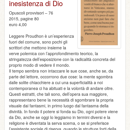
inesistenza di Dio
Opuscoli provvisori – 76
2015, pagine 80
euro 4,00
Leggere Proudhon è un’esperienza
fuori del comune, sono pochi gli
scrittori che mettono insieme la
verve polemica con l’approfondimento teorico, la
stringatezza dell’esposizione con la radicalità concreta del
proprio modo di vedere il mondo.
Il tempo sembra non intaccare le sue cose, anche se, da
parte del lettore, occorrono due cose: la mente sgombra
dalle solite chiacchiere a cui una superficialità a noi
contemporanea ci ha abituati e la volontà di andare oltre.
Questi estratti, che tali sono, dell’opera sua maggiore,
rappresentano bene la necessità di sgombrare la propria
visuale dai fantasmi, in primo luogo dal fantasma della
divinità. In fondo il potere si fonda su Dio, ogni potere viene
da Dio, anche se oggi lo leggiamo in termini diversi e la
religione è diventata la serva scema, o se si preferisce
l’assistente sociale di riserva, quando le strutture forti della