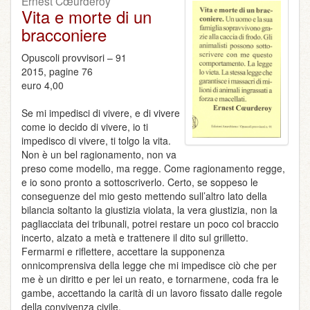
Ernest Cœurderoy
Vita e morte di un
bracconiere
Opuscoli provvisori – 91
2015, pagine 76
euro 4,00
Se mi impedisci di vivere, e di vivere
come io decido di vivere, io ti
impedisco di vivere, ti tolgo la vita.
Non è un bel ragionamento, non va
preso come modello, ma regge. Come ragionamento regge,
e io sono pronto a sottoscriverlo. Certo, se soppeso le
conseguenze del mio gesto mettendo sull’altro lato della
bilancia soltanto la giustizia violata, la vera giustizia, non la
pagliacciata dei tribunali, potrei restare un poco col braccio
incerto, alzato a metà e trattenere il dito sul grilletto.
Fermarmi e riflettere, accettare la supponenza
onnicomprensiva della legge che mi impedisce ciò che per
me è un diritto e per lei un reato, e tornarmene, coda fra le
gambe, accettando la carità di un lavoro fissato dalle regole
della convivenza civile.