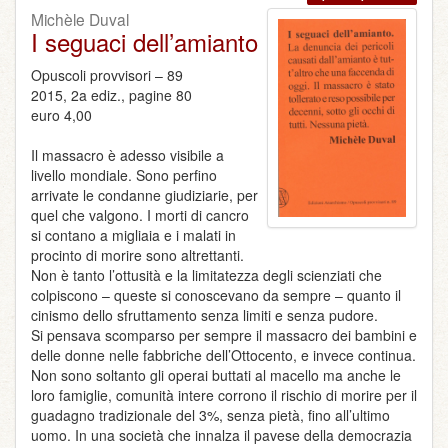
Michèle Duval
I seguaci dell’amianto
Opuscoli provvisori – 89
2015, 2a ediz., pagine 80
euro 4,00
Il massacro è adesso visibile a
livello mondiale. Sono perfino
arrivate le condanne giudiziarie, per
quel che valgono. I morti di cancro
si contano a migliaia e i malati in
procinto di morire sono altrettanti.
Non è tanto l’ottusità e la limitatezza degli scienziati che
colpiscono – queste si conoscevano da sempre – quanto il
cinismo dello sfruttamento senza limiti e senza pudore.
Si pensava scomparso per sempre il massacro dei bambini e
delle donne nelle fabbriche dell’Ottocento, e invece continua.
Non sono soltanto gli operai buttati al macello ma anche le
loro famiglie, comunità intere corrono il rischio di morire per il
guadagno tradizionale del 3%, senza pietà, fino all’ultimo
uomo. In una società che innalza il pavese della democrazia