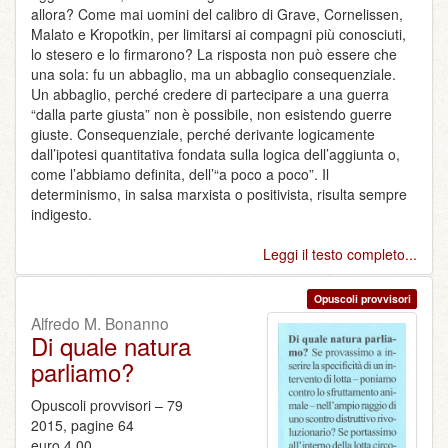
allora? Come mai uomini del calibro di Grave, Cornelissen,
Malato e Kropotkin, per limitarsi ai compagni più conosciuti,
lo stesero e lo firmarono? La risposta non può essere che
una sola: fu un abbaglio, ma un abbaglio consequenziale.
Un abbaglio, perché credere di partecipare a una guerra
“dalla parte giusta” non è possibile, non esistendo guerre
giuste. Consequenziale, perché derivante logicamente
dall’ipotesi quantitativa fondata sulla logica dell’aggiunta o,
come l’abbiamo definita, dell’“a poco a poco”. Il
determinismo, in salsa marxista o positivista, risulta sempre
indigesto.
Leggi il testo completo...
Opuscoli provvisori
Alfredo M. Bonanno
Di quale natura
parliamo?
Opuscoli provvisori – 79
2015, pagine 64
euro 4,00