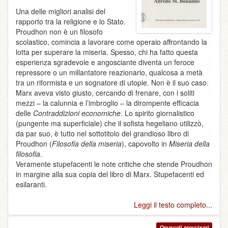
Una delle migliori analisi del
rapporto tra la religione e lo Stato.
Proudhon non è un filosofo
scolastico, comincia a lavorare come operaio affrontando la
lotta per superare la miseria. Spesso, chi ha fatto questa
esperienza sgradevole e angosciante diventa un feroce
repressore o un millantatore reazionario, qualcosa a metà
tra un riformista e un sognatore di utopie. Non è il suo caso.
Marx aveva visto giusto, cercando di frenare, con i soliti
mezzi – la calunnia e l’imbroglio – la dirompente efficacia
delle
Contraddizioni economiche
. Lo spirito giornalistico
(pungente ma superficiale) che il sofista hegeliano utilizzò,
da par suo, è tutto nel sottotitolo del grandioso libro di
Proudhon (
Filosofia della miseria
), capovolto in
Miseria della
filosofia
.
Veramente stupefacenti le note critiche che stende Proudhon
in margine alla sua copia del libro di Marx. Stupefacenti ed
esilaranti.
Leggi il testo completo...
Opuscoli provvisori