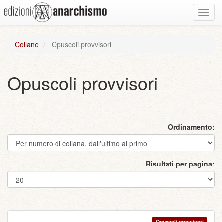
Toggl
navig
Collane
Opuscoli provvisori
Opuscoli provvisori
Ordinamento:
Risultati per pagina:
Opuscoli provvisori