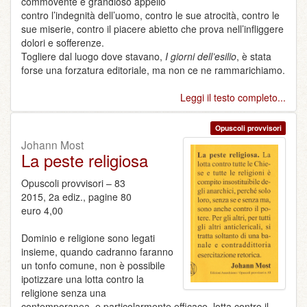
commovente e grandioso appello
contro l’indegnità dell’uomo, contro le sue atrocità, contro le
sue miserie, contro il piacere abietto che prova nell’infliggere
dolori e sofferenze.
Togliere dal luogo dove stavano,
I giorni dell’esilio
, è stata
forse una forzatura editoriale, ma non ce ne rammarichiamo.
Leggi il testo completo...
Opuscoli provvisori
Johann Most
La peste religiosa
Opuscoli provvisori – 83
2015, 2a ediz., pagine 80
euro 4,00
Dominio e religione sono legati
insieme, quando cadranno faranno
un tonfo comune, non è possibile
ipotizzare una lotta contro la
religione senza una
contemporanea, e particolarmente efficace, lotta contro il