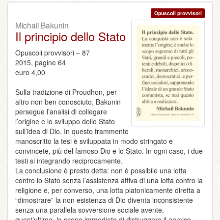
Opuscoli provvisori
Michail Bakunin
Il principio dello Stato
Opuscoli provvisori – 87
2015, pagine 64
euro 4,00
Sulla tradizione di Proudhon, per
altro non ben conosciuto, Bakunin
persegue l’analisi di collegare
l’origine e lo sviluppo dello Stato
sull’idea di Dio. In questo frammento
manoscritto la tesi è sviluppata in modo stringato e
convincete, più del famoso Dio e lo Stato. In ogni caso, i due
testi si integrando reciprocamente.
La conclusione è presto detta: non è possibile una lotta
contro lo Stato senza l’assistenza attiva di una lotta contro la
religione e, per converso, una lotta platonicamente diretta a
“dimostrare” la non esistenza di Dio diventa inconsistente
senza una parallela sovversione sociale avente,
quest’ultima, lo scopo immediato di distruggere il nemico.