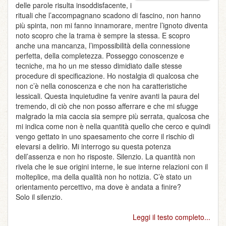
delle parole risulta insoddisfacente, i
rituali che l’accompagnano scadono di fascino, non hanno
più spinta, non mi fanno innamorare, mentre l’ignoto diventa
noto scopro che la trama è sempre la stessa. E scopro
anche una mancanza, l’impossibilità della connessione
perfetta, della completezza. Posseggo conoscenze e
tecniche, ma ho un me stesso dimidiato dalle stesse
procedure di specificazione. Ho nostalgia di qualcosa che
non c’è nella conoscenza e che non ha caratteristiche
lessicali. Questa inquietudine fa venire avanti la paura del
tremendo, di ciò che non posso afferrare e che mi sfugge
malgrado la mia caccia sia sempre più serrata, qualcosa che
mi indica come non è nella quantità quello che cerco e quindi
vengo gettato in uno spaesamento che corre il rischio di
elevarsi a delirio. Mi interrogo su questa potenza
dell’assenza e non ho risposte. Silenzio. La quantità non
rivela che le sue origini interne, le sue interne relazioni con il
molteplice, ma della qualità non ho notizia. C’è stato un
orientamento percettivo, ma dove è andata a finire?
Solo il silenzio.
Leggi il testo completo...