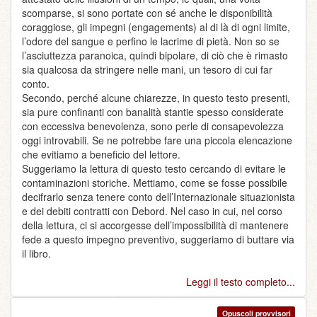
scomparse, si sono portate con sé anche le disponibilità
coraggiose, gli impegni (engagements) al di là di ogni limite,
l’odore del sangue e perfino le lacrime di pietà. Non so se
l’asciuttezza paranoica, quindi bipolare, di ciò che è rimasto
sia qualcosa da stringere nelle mani, un tesoro di cui far
conto.
Secondo, perché alcune chiarezze, in questo testo presenti,
sia pure confinanti con banalità stantie spesso considerate
con eccessiva benevolenza, sono perle di consapevolezza
oggi introvabili. Se ne potrebbe fare una piccola elencazione
che evitiamo a beneficio del lettore.
Suggeriamo la lettura di questo testo cercando di evitare le
contaminazioni storiche. Mettiamo, come se fosse possibile
decifrarlo senza tenere conto dell’Internazionale situazionista
e dei debiti contratti con Debord. Nel caso in cui, nel corso
della lettura, ci si accorgesse dell’impossibilità di mantenere
fede a questo impegno preventivo, suggeriamo di buttare via
il libro.
Leggi il testo completo...
Opuscoli provvisori