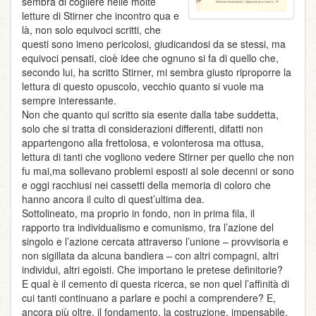
sembra di cogliere nelle molte
letture di Stirner che incontro qua e
là, non solo equivoci scritti, che
questi sono imeno pericolosi, giudicandosi da se stessi, ma
equivoci pensati, cioè idee che ognuno si fa di quello che,
secondo lui, ha scritto Stirner, mi sembra giusto riproporre la
lettura di questo opuscolo, vecchio quanto si vuole ma
sempre interessante.
Non che quanto qui scritto sia esente dalla tabe suddetta,
solo che si tratta di considerazioni differenti, difatti non
appartengono alla frettolosa, e volonterosa ma ottusa,
lettura di tanti che vogliono vedere Stirner per quello che non
fu mai,ma sollevano problemi esposti al sole decenni or sono
e oggi racchiusi nei cassetti della memoria di coloro che
hanno ancora il culto di quest’ultima dea.
Sottolineato, ma proprio in fondo, non in prima fila, il
rapporto tra individualismo e comunismo, tra l’azione del
singolo e l’azione cercata attraverso l’unione – provvisoria e
non sigillata da alcuna bandiera – con altri compagni, altri
individui, altri egoisti. Che importano le pretese definitorie?
E qual è il cemento di questa ricerca, se non quel l’affinità di
cui tanti continuano a parlare e pochi a comprendere? E,
ancora più oltre, il fondamento, la costruzione, impensabile,