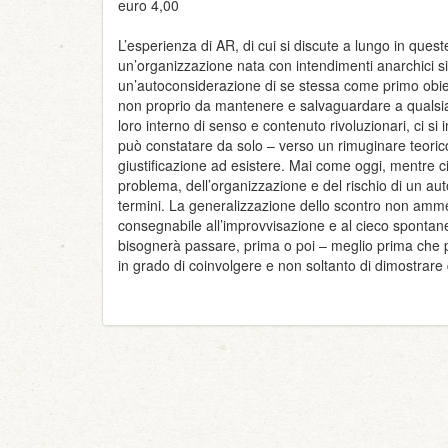
euro 4,00
L’esperienza di AR, di cui si discute a lungo in que
un’organizzazione nata con intendimenti anarchici si
un’autoconsiderazione di se stessa come primo obie
non proprio da mantenere e salvaguardare a qualsiasi
loro interno di senso e contenuto rivoluzionari, ci si 
può constatare da solo – verso un rimuginare teoric
giustificazione ad esistere. Mai come oggi, mentre ci
problema, dell’organizzazione e del rischio di un a
termini. La generalizzazione dello scontro non amme
consegnabile all’improvvisazione e al cieco spontan
bisognerà passare, prima o poi – meglio prima che po
in grado di coinvolgere e non soltanto di dimostrare