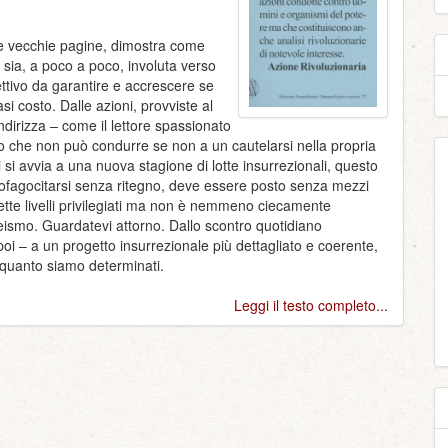
ste vecchie pagine, dimostra come
 sia, a poco a poco, involuta verso
ttivo da garantire e accrescere se
 costo. Dalle azioni, provviste al
indirizza – come il lettore spassionato
o che non può condurre se non a un cautelarsi nella propria
 si avvia a una nuova stagione di lotte insurrezionali, questo
utofagocitarsi senza ritegno, deve essere posto senza mezzi
tte livelli privilegiati ma non è nemmeno ciecamente
eismo. Guardatevi attorno. Dallo scontro quotidiano
i – a un progetto insurrezionale più dettagliato e coerente,
 quanto siamo determinati.
Leggi il testo completo...