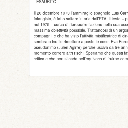
- ESAURITO -
Il 20 dicembre 1973 l’ammiraglio spagnolo Luis Car
falangista, è fatto saltare in aria dall’ETA. Il testo –
nel 1975 – cerca di riproporre l’azione nella sua ess
massima obiettività possibile. Trattandosi di un arg
compagni, e che ha visto l’attività mistificatrice di ci
sembrato inutile rimettere a posto le cose. Eva Fore
pseudonimo (Julen Agirre) perché usciva da tre anni 
momento correre altri rischi. Speriamo che questi fa
critica e che non si cada nell’equivoco di fruirne com