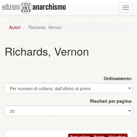
Toggl
navig
Autori
Richards, Vernon
Richards, Vernon
Ordinamento:
Risultati per pagina:
Fuori collana – Riviste – Altri editori