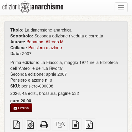
Toggl
navig
Titolo:
La dimensione anarchica
Sottotitolo:
Seconda edizione riveduta e corretta
Autore:
Bonanno, Alfredo M.
Collana:
Pensiero e azione
Data:
2007
Prima edizione: La Fiaccola, maggio 1974 nella Biblioteca
dell’“Anteo” e de “La Rivolta”
Seconda edizione: aprile 2007
Pensiero e azione n. 8
SKU:
pensiero-000008
2026, 4a ediz., brossura, pagine 532
euro 20,00
Ordina
PDF
EPUB
HTML
Sorgenti
sorgente
File
semplice
(per
completo
XeLaTeX
in
sorgenti