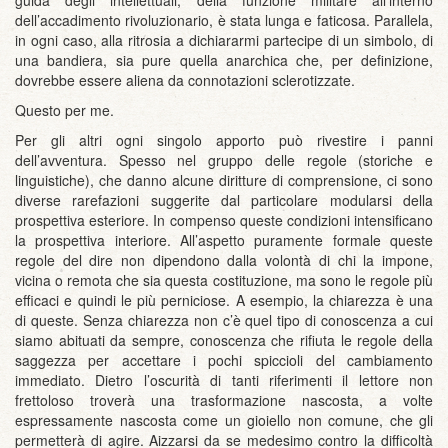
guida degli intellettuali, della funzione militare all’interno
dell’accadimento rivoluzionario, è stata lunga e faticosa. Parallela,
in ogni caso, alla ritrosia a dichiararmi partecipe di un simbolo, di
una bandiera, sia pure quella anarchica che, per definizione,
dovrebbe essere aliena da connotazioni sclerotizzate.
Questo per me.
Per gli altri ogni singolo apporto può rivestire i panni
dell’avventura. Spesso nel gruppo delle regole (storiche e
linguistiche), che danno alcune diritture di comprensione, ci sono
diverse rarefazioni suggerite dal particolare modularsi della
prospettiva esteriore. In compenso queste condizioni intensificano
la prospettiva interiore. All’aspetto puramente formale queste
regole del dire non dipendono dalla volontà di chi la impone,
vicina o remota che sia questa costituzione, ma sono le regole più
efficaci e quindi le più perniciose. A esempio, la chiarezza è una
di queste. Senza chiarezza non c’è quel tipo di conoscenza a cui
siamo abituati da sempre, conoscenza che rifiuta le regole della
saggezza per accettare i pochi spiccioli del cambiamento
immediato. Dietro l’oscurità di tanti riferimenti il lettore non
frettoloso troverà una trasformazione nascosta, a volte
espressamente nascosta come un gioiello non comune, che gli
permetterà di agire. Aizzarsi da se medesimo contro la difficoltà