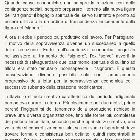
Quando cause economiche, non sempre in relazione con delle
contingenze sociali, seppero preparare il terreno alla nuova figura
dell’“artigiano” il bagaglio spirituale del servo fu intatto e pronto ad
essere utilizzato in un ordine di trascendenza indipendente dalla
figura del “signore”.
Allora si ebbe il periodo più produttivo del lavoro. Per l’“artigiano”
il motivo della sopravvivenza divenne un succedaneo a quello
della creazione. Forte dell’esperienza economica acquisita
nell’assistere al tramonto del “signore”, l’ex “servo” avvertì la
necessità di salvaguardare quel patrimonio spirituale di cui fino ad
allora era stato tenutario inconsapevole il “signore”. E questa
conservazione divenne possibile solo con l’annullamento
progressivo della lotta per la sopravvivenza economica ed il
successivo subentro della creazione modificatrice.
Tuttavia lo stimolo creativo caratteristico del periodo artigianale
non poteva durare in eterno. Principalmente per due motivi, primo
perché l’ingigantirsi del fenomeno della produzione richiese in
breve una diversa organizzazione, fino alle forme più complesse
del periodo industriale, secondo perché ogni sforzo creativo, una
volta che si concretizza come tale, se non vuole disperdersi deve
trovare forma e consistenza ben definite, quindi riscontrabili in