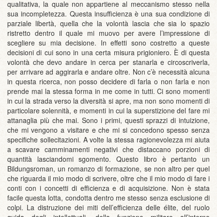
qualitativa, la quale non appartiene al meccanismo stesso nella
sua incompletezza. Questa insufficienza è una sua condizione di
parziale libertà, quella che la volontà lascia che sia lo spazio
ristretto dentro il quale mi muovo per avere l’impressione di
scegliere su mia decisione. In effetti sono costretto a queste
decisioni di cui sono in una certa misura prigioniero. È di questa
volontà che devo andare in cerca per stanarla e circoscriverla,
per arrivare ad aggirarla e andare oltre. Non c’è necessità alcuna
in questa ricerca, non posso decidere di farla o non farla e non
prende mai la stessa forma in me come in tutti. Ci sono momenti
in cui la strada verso la diversità si apre, ma non sono momenti di
particolare solennità, e momenti in cui la superstizione del fare mi
attanaglia più che mai. Sono i primi, questi sprazzi di intuizione,
che mi vengono a visitare e che mi si concedono spesso senza
specifiche sollecitazioni. A volte la stessa ragionevolezza mi aiuta
a scavare camminamenti negativi che distaccano porzioni di
quantità lasciandomi sgomento. Questo libro è pertanto un
Bildungsroman, un romanzo di formazione, se non altro per quel
che riguarda il mio modo di scrivere, oltre che il mio modo di fare i
conti con i concetti di efficienza e di acquisizione. Non è stata
facile questa lotta, condotta dentro me stesso senza esclusione di
colpi. La distruzione dei miti dell’efficienza delle élite, del ruolo