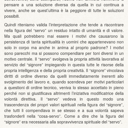
pensare a una soluzione diversa da quella in cui continua a
vivere, anche se quest’ultima è la peggiore di tutte le soluzioni
possibili.
Quindi riteniamo valida l’interpretazione che tende a riscontrare
nella figura del “servo” un residuo intatto di umanità e di valore.
Ma quali potrebbero mai essere i motivi che causarono la
persistenza di tanta spiritualità in uomini che appartenevano non
solo in corpo ma anche in anima al proprio padrone? I motivi
sono parecchi ma si possono compendiare per toni diversi in un
motivo centrale. Il “servo” svolgeva la propria attività lavorativa al
servizio del “signore” impiegando in questa tutte le risorse della
propria intelligenza e della propria creatività. Il “signore” vincolava
diritti di ordine diverso da quelli immediatamente inerenti allo
svolgimento del lavoro e, quando scendeva per motivi particolari
a questioni di ordine tecnico, veniva lo stesso accettato in pieno
perché non si giustificava altrimenti l’iniziativa modificatrice della
volontà direttiva. Il “servo” vedeva in questo modo una
trascendenza dei propri valori spirituali nella figura del “signore”,
che tutti li compendiava in se stesso e a sua volontà sapeva
trasfonderli nella “cosa-servo”. Come a dire che la figura del
“signore” era necessaria alla sopravvivenza spirituale del “servo”.