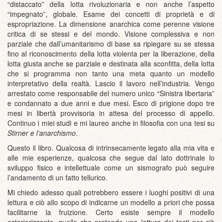
“distaccato” della lotta rivoluzionaria e non anche l’aspetto
“impegnato”, globale. Esame dei concetti di proprietà e di
espropriazione. La dimensione anarchica come perenne visione
critica di se stessi e del mondo. Visione complessiva e non
parziale che dall’umanitarismo di base sa ripiegare su se stessa
fino al riconoscimento della lotta violenta per la liberazione, della
lotta giusta anche se parziale e destinata alla sconfitta, della lotta
che si programma non tanto una meta quanto un modello
interpretativo della realtà. Lascio il lavoro nell’industria. Vengo
arrestato come responsabile del numero unico “Sinistra libertaria”
e condannato a due anni e due mesi. Esco di prigione dopo tre
mesi in libertà provvisoria in attesa del processo di appello.
Continuo i miei studi e mi laureo anche in filosofia con una tesi su
Stirner e l’anarchismo
.
Questo il libro. Qualcosa di intrinsecamente legato alla mia vita e
alle mie esperienze, qualcosa che segue dal lato dottrinale lo
sviluppo fisico e intellettuale come un sismografo può seguire
l’andamento di un fatto tellurico.
Mi chiedo adesso quali potrebbero essere i luoghi positivi di una
lettura e ciò allo scopo di indicarne un modello a priori che possa
facilitarne la fruizione. Certo esiste sempre il modello