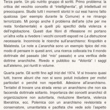
Terza parte. Un più nutrito gruppo di scritti. Primo problema: la
critica del vecchio concetto di “intellighentia”, gli intellettuali mi
preoccupano. Studio tutti i momenti storici in cui essi hanno fatto
qualcosa (per esempio durante la Comune) e ne rimango
terrorizzato. Mi pongo anche il problema dell’arte (che per me
resta fondamentale) e quelli più specifici della violenza e
dell’inglobazione. Questi due filoni di riflessione mi portano
un’altra volta a rivedere i vecchi concetti esposti ne
La distruzione
necessaria
. Incomincio le ricerche sull’anarchismo: Kropotkin e
Malatesta. Le note a
L’anarchia
sono un esempio tipico del mio
modo di pensare in questi anni, una ricerca collocata tra il mondo
dottrinale del passato (del “mio” passato) e una verifica delle
dottrine anarchiche. Rivedo e pubblico su “Volontà” i saggi
sull’ateismo, poi riuniti in volume.
Quarta parte. Gli scritti fino agli inizi del 1974. Vi si trovano quasi
tutti, tranne alcuni che non si sono potuti includere per motivi
particolari o perché non reperibili. Adesione all’anarchismo.
Tentativi di trovare una strada verso un anarchismo che non sia
faccenda dottrinale soltanto. Importanza dei concetti anarchici di
organizzazione non autoritaria, rivoluzione libertaria, violenza
liberatrice, ecc. Polemica con un anarchismo revisionista e
conservatore, umanitarista e pacifista che vede solo l’aspetto