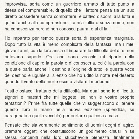
improvvisa, sorta come un guerriero armato di tutto punto a
difesa del comprensibile, di quello che il lettore pensa sia un suo
diretto possedere senza combattere, è cattivo disporsi alla lotta e
quindi anche alla comprensione. La mia follia è senza nome, non
ha conoscenza perché non conosce paura, è al di là.
Ho imparato per tempo questa sorta di esperienza marginale.
Dopo tutto la vita è meno complicata della fantasia, ma i miei
giovani anni, con la loro ansia di imparare le difficoltà del dire, non
potevano saperlo. Ora che sono vecchio mi riporto nella
condizione di capire la parola e di conoscerla, ed è la parola con
la quale parla anche il destino all’origine di tutto, e questa voce
del destino è uguale al silenzio che ho udito la notte nel deserto
quando il vento della morte esce a visitare i moribondi.
Testi e ostacoli trattano della difficoltà. Ma quali sono le difficoltà,
signori e maestri che mi leggete, se non le vostre proprie
tentazioni? Prime fra tutte quelle che vi suggeriscono di tenere
questo libro in mano nella nuova edizione (splendida, se
paragonata a quella vecchia) per portare qualcosa a casa.
Pensate che sia veramente sentimento di uomini degni di agire,
bramare oggetti che costituiscono un godimento chiusi in se
stessi, concepiti nella loro stucchevole pienezza, finalmente