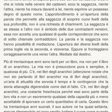
che si rotola nella cenere dei cadaveri, ecco la saggezza, niente
l’attira, niente ha misura davanti a lei, niente esprime un possesso
degno di questo nome. L’approfondimento è un’apertura della
parola che permette alla saggezza di scoprire nuovi livelli della
sua profondità, non è una richiesta di chiarimenti. La saggezza è
se stessa e l’altro non è simbolo delle due contrastanti versioni,
essa non accetta una qualsiasi di quelle corrispondenze che sono
di solito chiamate contraddizioni. La parola e la saggezza non
hanno possibilità di mediazione. L’apertura dei diversi livelli della
prima toglie via la seconda, e viceversa. Eppure si fronteggiano
coraggiosamente una verso l’altra. Mediate dal destino.
Più di trentacinque anni sono tanti per un libro, ma non per il libro
di un anarchico. La mia non è presunzione pura e semplice, è
qualcosa di più. C’è, nei libri degli anarchici (attenzione notate che
non sto parlando di libri anarchici ma di libri degli anarchici),
un’aria di attualità che sorvola il tempo e le contingenze che la
storia attanaglia digerendole come dati di fatto. C’è, nei libri degli
anarchici, una costante freschezza perché essi sono parte della
loro vita e non un escremento qualsiasi della capacità più o meno
accettabile di sporcare un certo quantitativo di carta. Questo libro
ha trentacinque anni suonati, il suo autore ne ha quasi settanta,
eppure rileggendolo mi sono sentito battere il cuore come quando