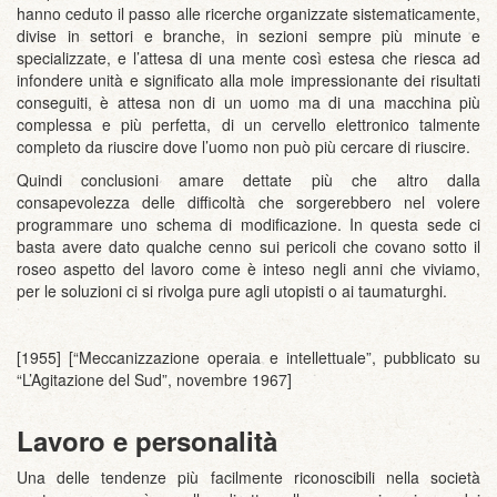
hanno ceduto il passo alle ricerche organizzate sistematicamente,
divise in settori e branche, in sezioni sempre più minute e
specializzate, e l’attesa di una mente così estesa che riesca ad
infondere unità e significato alla mole impressionante dei risultati
conseguiti, è attesa non di un uomo ma di una macchina più
complessa e più perfetta, di un cervello elettronico talmente
completo da riuscire dove l’uomo non può più cercare di riuscire.
Quindi conclusioni amare dettate più che altro dalla
consapevolezza delle difficoltà che sorgerebbero nel volere
programmare uno schema di modificazione. In questa sede ci
basta avere dato qualche cenno sui pericoli che covano sotto il
roseo aspetto del lavoro come è inteso negli anni che viviamo,
per le soluzioni ci si rivolga pure agli utopisti o ai taumaturghi.
[1955] [“Meccanizzazione operaia e intellettuale”, pubblicato su
“L’Agitazione del Sud”, novembre 1967]
Lavoro e personalità
Una delle tendenze più facilmente riconoscibili nella società