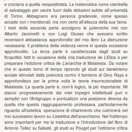
e crociana a quella neopositivista. La matematica come ciambella
di salvataggio per uscire fuori dalle delusioni subite all’università
di Torino. Abbagnano era persona gradevole, come spesso
accade con i meridionali, ma non certo all’altezza della sua fama.
I testi della seconda parte accolgono le polemiche mie con
Alberto Jacometti e con Luigi Giusso che avevano scritto
recensioni abbastanza approfondite del mio libro
La distruzione
necessaria
. Il problema della violenza venne in questa occasione
approfondito. La terza parte è caratterizzata dagli studi su
Kropotkin fatti in occasione della mia traduzione de
L’Etica
e per
preparare l’edizione critica de
L’anarchia
di Malatesta. Da notare
che in questo torno di tempo riprendo gli studi sul darwinismo
sociale stimolati dalla polemica contro il famismo di Gino Raya e
approfondisco per la prima volta le teorie insurrezionaliste di
Malatesta. La quarta parte è, com’è logico, la più importante. Mi
stacco progressivamente dai miei impegni intellettuali puri e
semplici con l’Antigruppo e puntualizzo una posizione diversa da
quella che questo raggruppamento professava, particolarmente
riguardo all’estetica, operazione di chiarimento che culminerà nel
mio successivo lavoro su
L’estetica dell’anarchismo
. Nel frattempo
sono importanti per me la traduzione e l’introduzione del libro di
Antonio Tellez su Sabaté, gli studi su Pouget per l’edizione critica