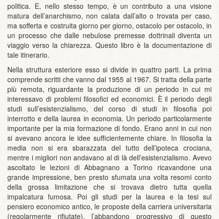
politica. E, nello stesso tempo, è un contributo a una visione
matura dell’anarchismo, non calata dall’alto o trovata per caso,
ma sofferta e costruita giorno per giorno, ostacolo per ostacolo, in
un processo che dalle nebulose premesse dottrinali diventa un
viaggio verso la chiarezza. Questo libro è la documentazione di
tale itinerario.
Nella struttura esteriore esso si divide in quattro parti. La prima
comprende scritti che vanno dal 1955 al 1967. Si tratta della parte
più remota, riguardante la produzione di un periodo in cui mi
interessavo di problemi filosofici ed economici. È il periodo degli
studi sull’esistenzialismo, del corso di studi in filosofia poi
interrotto e della laurea in economia. Un periodo particolarmente
importante per la mia formazione di fondo. Erano anni in cui non
si avevano ancora le idee sufficientemente chiare. In filosofia la
media non si era sbarazzata del tutto dell’ipoteca crociana,
mentre i migliori non andavano al di là dell’esistenzialismo. Avevo
ascoltato le lezioni di Abbagnano a Torino ricavandone una
grande impressione, ben presto sfumata una volta resomi conto
della grossa limitazione che si trovava dietro tutta quella
impalcatura fumosa. Poi gli studi per la laurea e la tesi sul
pensiero economico antico, le proposte della carriera universitaria
(regolarmente rifiutate), l’abbandono progressivo di questo