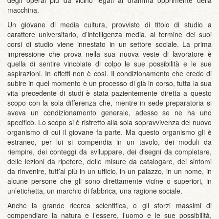
degli operai più da vicino legati al dramma opprimente della
macchina.
Un giovane di media cultura, provvisto di titolo di studio a
carattere universitario, d’intelligenza media, al termine dei suoi
corsi di studio viene innestato in un settore sociale. La prima
impressione che prova nella sua nuova veste di lavoratore è
quella di sentire vincolate di colpo le sue possibilità e le sue
aspirazioni. In effetti non è così. Il condizionamento che crede di
subire in quel momento è un processo di già in corso, tutta la sua
vita precedente di studi è stata pazientemente diretta a questo
scopo con la sola differenza che, mentre in sede preparatoria si
aveva un condizionamento generale, adesso se ne ha uno
specifico. Lo scopo si è ristretto alla sola sopravvivenza del nuovo
organismo di cui il giovane fa parte. Ma questo organismo gli è
estraneo, per lui si compendia in un tavolo, dei moduli da
riempire, dei conteggi da sviluppare, dei disegni da completare,
delle lezioni da ripetere, delle misure da catalogare, dei sintomi
da rinvenire, tutt’al più in un ufficio, in un palazzo, in un nome, in
alcune persone che gli sono direttamente vicine o superiori, in
un’etichetta, un marchio di fabbrica, una ragione sociale.
Anche la grande ricerca scientifica, o gli sforzi massimi di
compendiare la natura e l’essere, l’uomo e le sue possibilità,