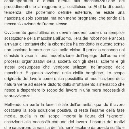
contemporanea è quella diretta alla meccanizzazione dei
procedimenti che la reggono e la costituiscono. Al di là di questa
tendenza, che potremmo definire esteriore, ne esiste una
nascosta e solo sperata, ma non meno pregnante, che tende alla
meccanizzazione dell’uomo stesso.
Ovviamente quest’ultima non deve intendersi come una semplice
sostituzione della macchina all’uomo, l’era dei robot non è ancora
arrivata e i tentativi che la cibernetica ha condotto in questo senso
non lasciano temere che sia molto vicina. Il pericolo secondo noi
consiste invece in una modellazione dell’impiego dell’uomo nei
processi organizzativi della società con gli stessi schemi e gli
stessi presupposti che vengono utilizzati nell’impiego delle
macchine. E questo avviene nella civiltà borghese. Lo scopo
originario del lavoro come unica possibilità di modificazione della
natura viene ad essere distorto dallo sfruttamento sistematico che
riesce a disperdere lo scopo del lavoro in una mera necessità di
sopravvivenza.
Mettendo da parte la fase iniziale dell’umanità, quando il lavoro
costituiva la sola soluzione positiva, ci resta l’esame della fase
media, quella in cui seppe imporsi la figura del “signore”,
eccezione alla necessità comune del lavoro. L’esame dei motivi
che causarono la nascita del “signore” esulano da questo scritto e