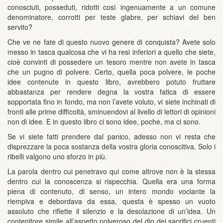
conosciuti, posseduti, ridotti così ingenuamente a un comune
denominatore, corrotti per teste glabre, per schiavi del ben
servito?
Che ve ne fate di questo nuovo genere di conquista? Avete solo
messo in tasca qualcosa che vi ha resi inferiori a quello che siete,
cioè convinti di possedere un tesoro mentre non avete in tasca
che un pugno di polvere. Certo, quella poca polvere, le poche
idee contenute in questo libro, avrebbero potuto fruttare
abbastanza per rendere degna la vostra fatica di essere
sopportata fino in fondo, ma non l’avete voluto, vi siete inchinati di
fronti alle prime difficoltà, sminuendovi al livello di lettori di opinioni
non di idee. E in questo libro ci sono idee, poche, ma ci sono.
Se vi siete fatti prendere dal panico, adesso non vi resta che
disprezzare la poca sostanza della vostra gloria conoscitiva. Solo i
ribelli valgono uno sforzo in più.
La parola dentro cui penetravo qui come altrove non è la stessa
dentro cui la conoscenza si rispecchia. Quella era una forma
piena di contenuto, di senso, un intero mondo vociante la
riempiva e debordava da essa, questa è spesso un vuoto
assoluto che riflette il silenzio e la desolazione di un’idea. Un
contenitore simile all’aspetto polveroso del dio dei sacrifici cruenti