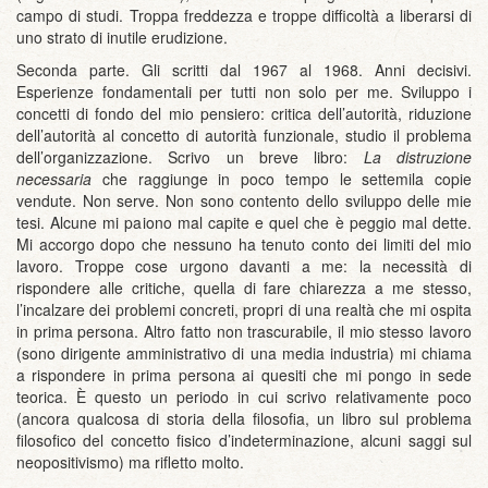
campo di studi. Troppa freddezza e troppe difficoltà a liberarsi di
uno strato di inutile erudizione.
Seconda parte. Gli scritti dal 1967 al 1968. Anni decisivi.
Esperienze fondamentali per tutti non solo per me. Sviluppo i
concetti di fondo del mio pensiero: critica dell’autorità, riduzione
dell’autorità al concetto di autorità funzionale, studio il problema
dell’organizzazione. Scrivo un breve libro:
La distruzione
necessaria
che raggiunge in poco tempo le settemila copie
vendute. Non serve. Non sono contento dello sviluppo delle mie
tesi. Alcune mi paiono mal capite e quel che è peggio mal dette.
Mi accorgo dopo che nessuno ha tenuto conto dei limiti del mio
lavoro. Troppe cose urgono davanti a me: la necessità di
rispondere alle critiche, quella di fare chiarezza a me stesso,
l’incalzare dei problemi concreti, propri di una realtà che mi ospita
in prima persona. Altro fatto non trascurabile, il mio stesso lavoro
(sono dirigente amministrativo di una media industria) mi chiama
a rispondere in prima persona ai quesiti che mi pongo in sede
teorica. È questo un periodo in cui scrivo relativamente poco
(ancora qualcosa di storia della filosofia, un libro sul problema
filosofico del concetto fisico d’indeterminazione, alcuni saggi sul
neopositivismo) ma rifletto molto.