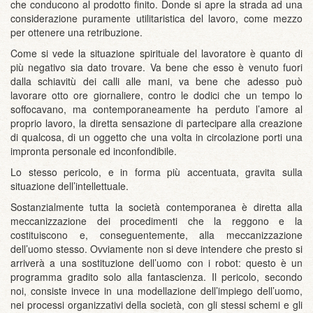
che conducono al prodotto finito. Donde si apre la strada ad una
considerazione puramente utilitaristica del lavoro, come mezzo
per ottenere una retribuzione.
Come si vede la situazione spirituale del lavoratore è quanto di
più negativo sia dato trovare. Va bene che esso è venuto fuori
dalla schiavitù dei calli alle mani, va bene che adesso può
lavorare otto ore giornaliere, contro le dodici che un tempo lo
soffocavano, ma contemporaneamente ha perduto l’amore al
proprio lavoro, la diretta sensazione di partecipare alla creazione
di qualcosa, di un oggetto che una volta in circolazione porti una
impronta personale ed inconfondibile.
Lo stesso pericolo, e in forma più accentuata, gravita sulla
situazione dell’intellettuale.
Sostanzialmente tutta la società contemporanea è diretta alla
meccanizzazione dei procedimenti che la reggono e la
costituiscono e, conseguentemente, alla meccanizzazione
dell’uomo stesso. Ovviamente non si deve intendere che presto si
arriverà a una sostituzione dell’uomo con i robot: questo è un
programma gradito solo alla fantascienza. Il pericolo, secondo
noi, consiste invece in una modellazione dell’impiego dell’uomo,
nei processi organizzativi della società, con gli stessi schemi e gli