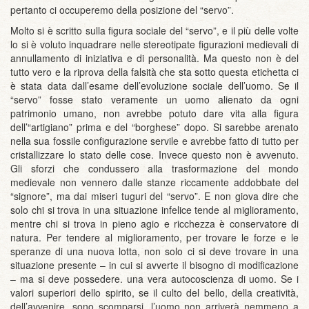
pertanto ci occuperemo della posizione del “servo”.
Molto si è scritto sulla figura sociale del “servo”, e il più delle volte
lo si è voluto inquadrare nelle stereotipate figurazioni medievali di
annullamento di iniziativa e di personalità. Ma questo non è del
tutto vero e la riprova della falsità che sta sotto questa etichetta ci
è stata data dall’esame dell’evoluzione sociale dell’uomo. Se il
“servo” fosse stato veramente un uomo alienato da ogni
patrimonio umano, non avrebbe potuto dare vita alla figura
dell’“artigiano” prima e del “borghese” dopo. Si sarebbe arenato
nella sua fossile configurazione servile e avrebbe fatto di tutto per
cristallizzare lo stato delle cose. Invece questo non è avvenuto.
Gli sforzi che condussero alla trasformazione del mondo
medievale non vennero dalle stanze riccamente addobbate del
“signore”, ma dai miseri tuguri del “servo”. E non giova dire che
solo chi si trova in una situazione infelice tende al miglioramento,
mentre chi si trova in pieno agio e ricchezza è conservatore di
natura. Per tendere al miglioramento, per trovare le forze e le
speranze di una nuova lotta, non solo ci si deve trovare in una
situazione presente – in cui si avverte il bisogno di modificazione
– ma si deve possedere. una vera autocoscienza di uomo. Se i
valori superiori dello spirito, se il culto del bello, della creatività,
dell’avvenire, sono scomparsi, l’uomo non arriverà nemmeno a