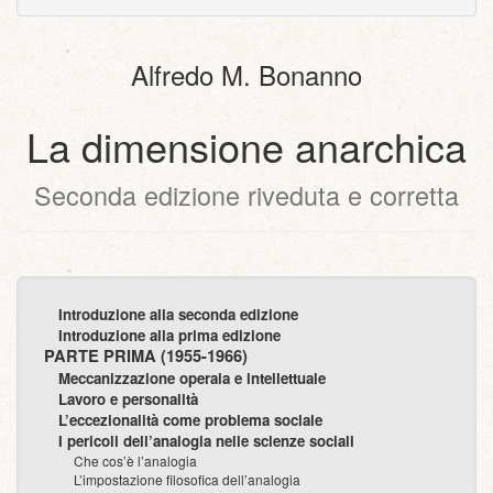
dispositivi
(per
testo
con
portatili)
la
semplice
allegati
stampa)
Alfredo M. Bonanno
La dimensione anarchica
Seconda edizione riveduta e corretta
Introduzione alla seconda edizione
Introduzione alla prima edizione
PARTE PRIMA (1955-1966)
Meccanizzazione operaia e intellettuale
Lavoro e personalità
L’eccezionalità come problema sociale
I pericoli dell’analogia nelle scienze sociali
Che cos’è l’analogia
L’impostazione filosofica dell’analogia