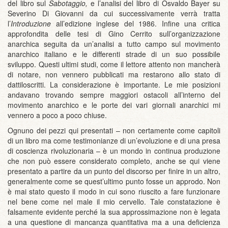
del libro sul
Sabotaggio,
e l’analisi del libro di Osvaldo Bayer su
Severino Di Giovanni da cui successivamente verrà tratta
l’
Introduzione
all’edizione inglese del 1986. Infine una critica
approfondita delle tesi di Gino Cerrito sull’organizzazione
anarchica seguita da un’analisi a tutto campo sul movimento
anarchico italiano e le differenti strade di un suo possibile
sviluppo. Questi ultimi studi, come il lettore attento non mancherà
di notare, non vennero pubblicati ma restarono allo stato di
dattiloscritti. La considerazione è importante. Le mie posizioni
andavano trovando sempre maggiori ostacoli all’interno del
movimento anarchico e le porte dei vari giornali anarchici mi
vennero a poco a poco chiuse.
Ognuno dei pezzi qui presentati – non certamente come capitoli
di un libro ma come testimonianze di un’evoluzione e di una presa
di coscienza rivoluzionaria – è un mondo in continua produzione
che non può essere considerato completo, anche se qui viene
presentato a partire da un punto del discorso per finire in un altro,
generalmente come se quest’ultimo punto fosse un approdo. Non
è mai stato questo il modo in cui sono riuscito a fare funzionare
nel bene come nel male il mio cervello. Tale constatazione è
falsamente evidente perché la sua approssimazione non è legata
a una questione di mancanza quantitativa ma a una deficienza