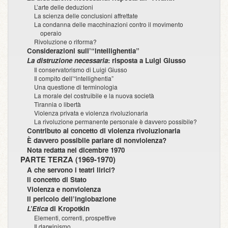
L’arte delle deduzioni
La scienza delle conclusioni affrettate
La condanna delle macchinazioni contro il movimento
operaio
Rivoluzione o riforma?
Considerazioni sull’“intellighentia”
La distruzione necessaria
: risposta a Luigi Giusso
Il conservatorismo di Luigi Giusso
Il compito dell’“intellighentia”
Una questione di terminologia
La morale del costruibile e la nuova società
Tirannia o libertà
Violenza privata e violenza rivoluzionaria
La rivoluzione permanente personale è davvero possibile?
Contributo al concetto di violenza rivoluzionaria
È davvero possibile parlare di nonviolenza?
Nota redatta nel dicembre 1970
PARTE TERZA (1969-1970)
A che servono i teatri lirici?
Il concetto di Stato
Violenza e nonviolenza
Il pericolo dell’inglobazione
L’Etica
di Kropotkin
Elementi, correnti, prospettive
Il darwinismo