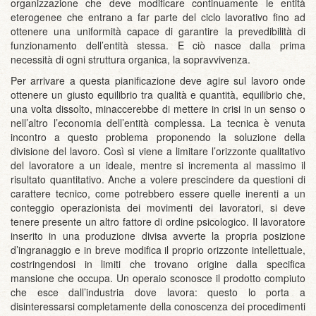
organizzazione che deve modificare continuamente le entità
eterogenee che entrano a far parte del ciclo lavorativo fino ad
ottenere una uniformità capace di garantire la prevedibilità di
funzionamento dell’entità stessa. E ciò nasce dalla prima
necessità di ogni struttura organica, la sopravvivenza.
Per arrivare a questa pianificazione deve agire sul lavoro onde
ottenere un giusto equilibrio tra qualità e quantità, equilibrio che,
una volta dissolto, minaccerebbe di mettere in crisi in un senso o
nell’altro l’economia dell’entità complessa. La tecnica è venuta
incontro a questo problema proponendo la soluzione della
divisione del lavoro. Così si viene a limitare l’orizzonte qualitativo
del lavoratore a un ideale, mentre si incrementa al massimo il
risultato quantitativo. Anche a volere prescindere da questioni di
carattere tecnico, come potrebbero essere quelle inerenti a un
conteggio operazionista dei movimenti dei lavoratori, si deve
tenere presente un altro fattore di ordine psicologico. Il lavoratore
inserito in una produzione divisa avverte la propria posizione
d’ingranaggio e in breve modifica il proprio orizzonte intellettuale,
costringendosi in limiti che trovano origine dalla specifica
mansione che occupa. Un operaio sconosce il prodotto compiuto
che esce dall’industria dove lavora: questo lo porta a
disinteressarsi completamente della conoscenza dei procedimenti