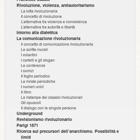
Rivoluzione, violenza, antiautoritarismo
La lotta rivoluzionaria
Il concetto di rivoluzione
L’alternativa tra violenza e nonviolenza
L’alternativa tra autorità e libertà
Intorno alla dialettica
La comunicazione rivoluzionaria
Il concetto di comunicazione rivoluzionaria
Le scritte murali
I volantini
I cartelli e gli slogan
Le conferenze
I comizi
Il foglio periodico
Le riviste periodiche
I numeri unici
Il libro
Le ristampe dei classici rivoluzionari
Gli opuscoli
Il dialogo con le singole persone
Underground
Revisionismo rivoluzionario
Parigi 1871
Ricerca sui precursori dell’anarchismo. Possibilità e
limiti