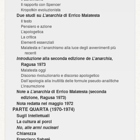
Il rapporto con Spencer
Kropotkin evoluzionista
Due studi su
L’anarchia
di Errico Malatesta
Il testo
Pensiero e azione
L’apologetica
La critica
Elementi essenziali
Malatesta e l’anarchismo alla luce degli avvenimenti più
recenti
Introduzione
alla seconda edizione de
L’anarchia
,
Ragusa 1973
Malatesta oggi
Discorso rivoluzionario e discorso apologetico
Dall’apologia alla inutilità delle formule pseudo-analitiche
L’insurrezione
Note a
L’anarchia
di Errico Malatesta (seconda
edizione, Ragusa 1973)
Nota redatta nel maggio 1972
PARTE QUARTA (1970-1974)
Sugli intellettuali
La cultura ai porci
No, alle armi nucleari
Chiarezza
Francisco Sabaté