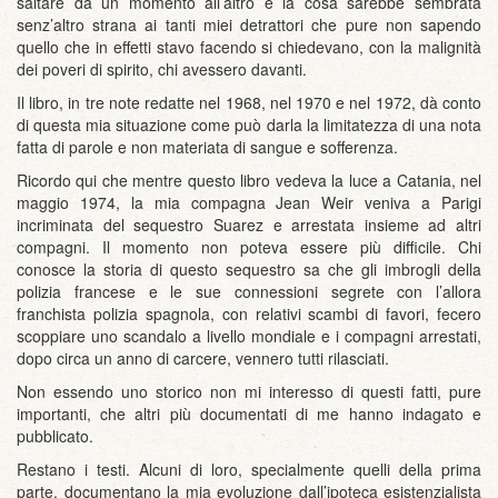
saltare da un momento all’altro e la cosa sarebbe sembrata
senz’altro strana ai tanti miei detrattori che pure non sapendo
quello che in effetti stavo facendo si chiedevano, con la malignità
dei poveri di spirito, chi avessero davanti.
Il libro, in tre note redatte nel 1968, nel 1970 e nel 1972, dà conto
di questa mia situazione come può darla la limitatezza di una nota
fatta di parole e non materiata di sangue e sofferenza.
Ricordo qui che mentre questo libro vedeva la luce a Catania, nel
maggio 1974, la mia compagna Jean Weir veniva a Parigi
incriminata del sequestro Suarez e arrestata insieme ad altri
compagni. Il momento non poteva essere più difficile. Chi
conosce la storia di questo sequestro sa che gli imbrogli della
polizia francese e le sue connessioni segrete con l’allora
franchista polizia spagnola, con relativi scambi di favori, fecero
scoppiare uno scandalo a livello mondiale e i compagni arrestati,
dopo circa un anno di carcere, vennero tutti rilasciati.
Non essendo uno storico non mi interesso di questi fatti, pure
importanti, che altri più documentati di me hanno indagato e
pubblicato.
Restano i testi. Alcuni di loro, specialmente quelli della prima
parte, documentano la mia evoluzione dall’ipoteca esistenzialista