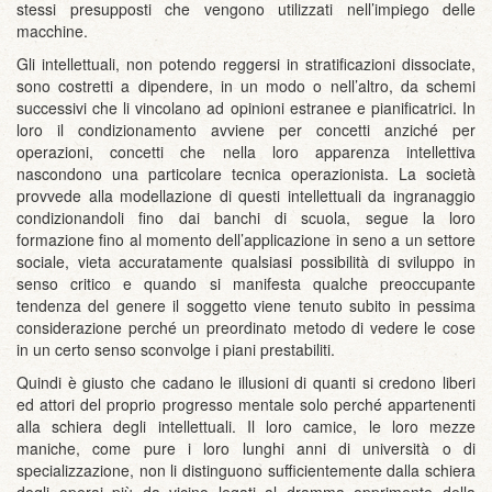
stessi presupposti che vengono utilizzati nell’impiego delle
macchine.
Gli intellettuali, non potendo reggersi in stratificazioni dissociate,
sono costretti a dipendere, in un modo o nell’altro, da schemi
successivi che li vincolano ad opinioni estranee e pianificatrici. In
loro il condizionamento avviene per concetti anziché per
operazioni, concetti che nella loro apparenza intellettiva
nascondono una particolare tecnica operazionista. La società
provvede alla modellazione di questi intellettuali da ingranaggio
condizionandoli fino dai banchi di scuola, segue la loro
formazione fino al momento dell’applicazione in seno a un settore
sociale, vieta accuratamente qualsiasi possibilità di sviluppo in
senso critico e quando si manifesta qualche preoccupante
tendenza del genere il soggetto viene tenuto subito in pessima
considerazione perché un preordinato metodo di vedere le cose
in un certo senso sconvolge i piani prestabiliti.
Quindi è giusto che cadano le illusioni di quanti si credono liberi
ed attori del proprio progresso mentale solo perché appartenenti
alla schiera degli intellettuali. Il loro camice, le loro mezze
maniche, come pure i loro lunghi anni di università o di
specializzazione, non li distinguono sufficientemente dalla schiera