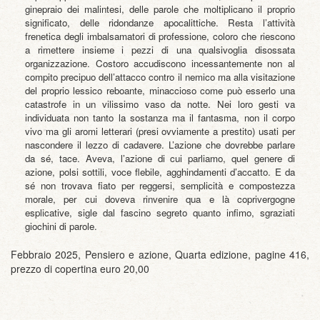
ginepraio dei malintesi, delle parole che moltiplicano il proprio
significato, delle ridondanze apocalittiche. Resta l’attività
frenetica degli imbalsamatori di professione, coloro che riescono
a rimettere insieme i pezzi di una qualsivoglia disossata
organizzazione. Costoro accudiscono incessantemente non al
compito precipuo dell’attacco contro il nemico ma alla visitazione
del proprio lessico reboante, minaccioso come può esserlo una
catastrofe in un vilissimo vaso da notte. Nei loro gesti va
individuata non tanto la sostanza ma il fantasma, non il corpo
vivo ma gli aromi letterari (presi ovviamente a prestito) usati per
nascondere il lezzo di cadavere. L’azione che dovrebbe parlare
da sé, tace. Aveva, l’azione di cui parliamo, quel genere di
azione, polsi sottili, voce flebile, agghindamenti d’accatto. E da
sé non trovava fiato per reggersi, semplicità e compostezza
morale, per cui doveva rinvenire qua e là coprivergogne
esplicative, sigle dal fascino segreto quanto infimo, sgraziati
giochini di parole.
Febbraio 2025, Pensiero e azione, Quarta edizione, pagine 416,
prezzo di copertina euro 20,00