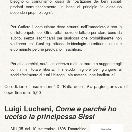
bisogno di comunismo, ossia di ripartizione dei beni sociali
prodotti comunitariamente, in base al principio “a ciascuno
secondo i propri bisogni”.
Per Cafiero il comunismo deve attuarsi nell’immediato e non in
un futuro ipotetico. Gli sfruttati devono lottare per stare bene da
subito, senza sacrificarsi per qualcosa che probabilmente non
vedranno mai. Così egli attacca le ideologie autoritarie socialiste
e comuniste perché predicano il sacrificio.
Per gli anarchici, sarà l’esperienza a dimostrare e a suggerire agli
uomini, in totale libertà, il metodo migliore per giungere al
soddisfacimento di tutti i bisogni, sia materiali che intellettuali.
Co-edizione “Insurrezione” & “Baffardello”, 64 pagine, prezzo di
copertina euro 5,00
Luigi Lucheni,
Come e perché ho
ucciso la principessa Sissi
All’1,35 del 10 settembre 1898 l’anarchico