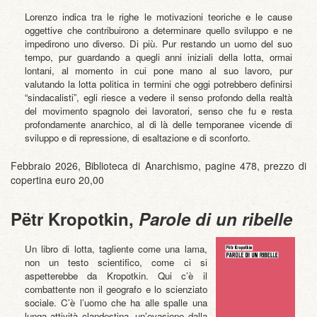
Lorenzo indica tra le righe le motivazioni teoriche e le cause
oggettive che contribuirono a determinare quello sviluppo e ne
impedirono uno diverso. Di più. Pur restando un uomo del suo
tempo, pur guardando a quegli anni iniziali della lotta, ormai
lontani, al momento in cui pone mano al suo lavoro, pur
valutando la lotta politica in termini che oggi potrebbero definirsi
“sindacalisti”, egli riesce a vedere il senso profondo della realtà
del movimento spagnolo dei lavoratori, senso che fu e resta
profondamente anarchico, al di là delle temporanee vicende di
sviluppo e di repressione, di esaltazione e di sconforto.
Febbraio 2026, Biblioteca di Anarchismo, pagine 478, prezzo di
copertina euro 20,00
Pëtr Kropotkin,
Parole di un ribelle
Un libro di lotta, tagliente come una lama,
non un testo scientifico, come ci si
aspetterebbe da Kropotkin. Qui c’è il
combattente non il geografo e lo scienziato
sociale. C’è l’uomo che ha alle spalle una
lunga attività clandestina, un’evasione dalla