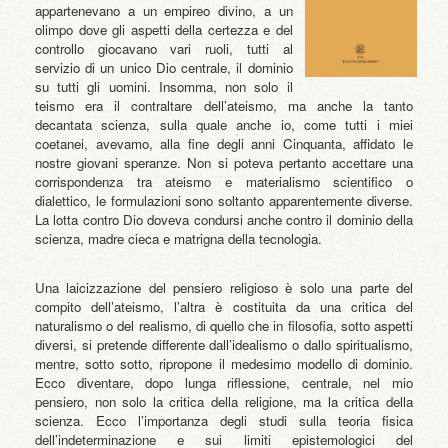
appartenevano a un empireo divino, a un
olimpo dove gli aspetti della certezza e del
controllo giocavano vari ruoli, tutti al
servizio di un unico Dio centrale, il dominio
su tutti gli uomini. Insomma, non solo il
teismo era il contraltare dell’ateismo, ma anche la tanto
decantata scienza, sulla quale anche io, come tutti i miei
coetanei, avevamo, alla fine degli anni Cinquanta, affidato le
nostre giovani speranze. Non si poteva pertanto accettare una
corrispondenza tra ateismo e materialismo scientifico o
dialettico, le formulazioni sono soltanto apparentemente diverse.
La lotta contro Dio doveva condursi anche contro il dominio della
scienza, madre cieca e matrigna della tecnologia.
Una laicizzazione del pensiero religioso è solo una parte del
compito dell’ateismo, l’altra è costituita da una critica del
naturalismo o del realismo, di quello che in filosofia, sotto aspetti
diversi, si pretende differente dall’idealismo o dallo spiritualismo,
mentre, sotto sotto, ripropone il medesimo modello di dominio.
Ecco diventare, dopo lunga riflessione, centrale, nel mio
pensiero, non solo la critica della religione, ma la critica della
scienza. Ecco l’importanza degli studi sulla teoria fisica
dell’indeterminazione e sui limiti epistemologici del