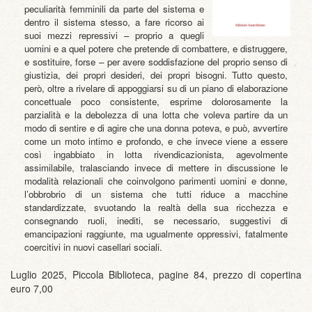
peculiarità femminili da parte del sistema e
dentro il sistema stesso, a fare ricorso ai
suoi mezzi repressivi – proprio a quegli
uomini e a quel potere che pretende di combattere, e distruggere,
e sostituire, forse – per avere soddisfazione del proprio senso di
giustizia, dei propri desideri, dei propri bisogni. Tutto questo,
però, oltre a rivelare di appoggiarsi su di un piano di elaborazione
concettuale poco consistente, esprime dolorosamente la
parzialità e la debolezza di una lotta che voleva partire da un
modo di sentire e di agire che una donna poteva, e può, avvertire
come un moto intimo e profondo, e che invece viene a essere
così ingabbiato in lotta rivendicazionista, agevolmente
assimilabile, tralasciando invece di mettere in discussione le
modalità relazionali che coinvolgono parimenti uomini e donne,
l’obbrobrio di un sistema che tutti riduce a macchine
standardizzate, svuotando la realtà della sua ricchezza e
consegnando ruoli, inediti, se necessario, suggestivi di
emancipazioni raggiunte, ma ugualmente oppressivi, fatalmente
coercitivi in nuovi casellari sociali.
Luglio 2025, Piccola Biblioteca, pagine 84, prezzo di copertina
euro 7,00