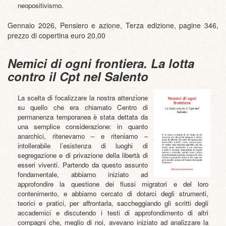
neopositivismo.
Gennaio 2026, Pensiero e azione, Terza edizione, pagine 346,
prezzo di copertina euro 20,00
Nemici di ogni frontiera. La lotta
contro il Cpt nel Salento
La scelta di focalizzare la nostra attenzione
su quello che era chiamato Centro di
permanenza temporanea è stata dettata da
una semplice considerazione: in quanto
anarchici, ritenevamo – e riteniamo –
intollerabile l’esistenza di luoghi di
segregazione e di privazione della libertà di
esseri viventi. Partendo da questo assunto
fondamentale, abbiamo iniziato ad
approfondire la questione dei flussi migratori e del loro
contenimento, e abbiamo cercato di dotarci degli strumenti,
teorici e pratici, per affrontarla, saccheggiando gli scritti degli
accademici e discutendo i testi di approfondimento di altri
compagni che, meglio di noi, avevano iniziato ad analizzare la