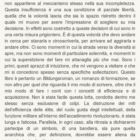
non appartiene al meccanismo stesso nella sua incompletezza.
Questa insufficienza è una sua condizione di parziale libertà,
quella che la volontà lascia che sia lo spazio ristretto dentro il
quale mi muovo per avere l’impressione di scegliere su mia
decisione. In effetti sono costretto a queste decisioni di cui sono in
una certa misura prigioniero. È di questa volontà che devo andare
in cerca per stanarla e circoscriverla, per arrivare ad aggirarla e
andare oltre. Ci sono momenti in cui la strada verso la diversità si
apre, ma non sono momenti di particolare solennità, e momenti in
cui la superstizione del fare mi attanaglia più che mai. Sono i
primi, questi sprazzi di intuizione, che mi vengono a visitare e che
mi si concedono spesso senza specifiche sollecitazioni. Questo
libro è pertanto un Bildungsroman, un romanzo di formazione, se
non altro per quel che riguarda il mio modo di scrivere, oltre che il
mio modo di fare i conti con i concetti di efficienza e di
acquisizione. Non è stata facile questa lotta, condotta dentro me
stesso senza esclusione di colpi. La distruzione dei miti
dell’efficienza delle élite, del ruolo guida degli intellettuali, della
funzione militare all’interno dell’accadimento rivoluzionario, è stata
lunga e faticosa. Parallela, in ogni caso, alla ritrosia a dichiararmi
partecipe di un simbolo, di una bandiera, sia pure quella
anarchica che, per definizione, dovrebbe essere aliena da