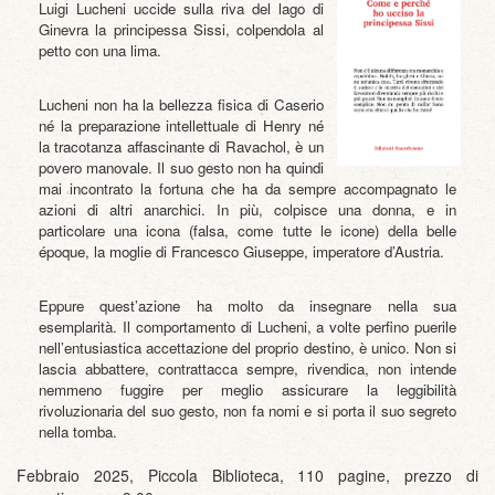
Luigi Lucheni uccide sulla riva del lago di
Ginevra la principessa Sissi, colpendola al
petto con una lima.
Lucheni non ha la bellezza fisica di Caserio
né la preparazione intellettuale di Henry né
la tracotanza affascinante di Ravachol, è un
povero manovale. Il suo gesto non ha quindi
mai incontrato la fortuna che ha da sempre accompagnato le
azioni di altri anarchici. In più, colpisce una donna, e in
particolare una icona (falsa, come tutte le icone) della belle
époque, la moglie di Francesco Giuseppe, imperatore d’Austria.
Eppure quest’azione ha molto da insegnare nella sua
esemplarità. Il comportamento di Lucheni, a volte perfino puerile
nell’entusiastica accettazione del proprio destino, è unico. Non si
lascia abbattere, contrattacca sempre, rivendica, non intende
nemmeno fuggire per meglio assicurare la leggibilità
rivoluzionaria del suo gesto, non fa nomi e si porta il suo segreto
nella tomba.
Febbraio 2025, Piccola Biblioteca, 110 pagine, prezzo di