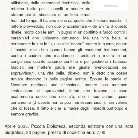
stilistiche, dalle assordanti ripetizioni, dalla
retorica tratta per i capelli a servire da
strame per lo sbocciare di un fiore ormai
fuori del tempo. Il fascino viene da quello che il lettore ricorda – il
lettore provveduto, non quello accidentale – della vita di questo
ribelle, morto con le armi in pugno in un conflitto a fuoco contro i
carabinieri che volevano catturarlo. Ma una vita bella, e
certamente la sua lo fu, una vita “contro”: contro la guerra, contro
i fascisti che della guerra furono gli esecutori testamentari,
contro i padroni che mandarono i proletari a morire in un
sanguinoso quanto assurdo conflitto e poi gestirono i fantocci
fascisti per mettere paura alle giuste rivendicazioni dei
sopravvissuti, una vita bella, dicevo, non è detto che possa
trovare riscontro in belle pagine scritte. Eppure le parole di
Novatore meritano una riflessione, mentre non meritano
l’entusiasmo di sprovveduti lettori che trovano in esse
esattamente quello che non c’è, che il suo autore, quasi
certamente (di questo non si può mai essere sicuri), non voleva
che ci fosse. Il fatto è che la madre degli imbecilli purtroppo è
sempre gravida.
Aprile 2025, Piccola Biblioteca, seconda edizione con una nota
biografica, 80 pagine, prezzo di copertina euro 7,00