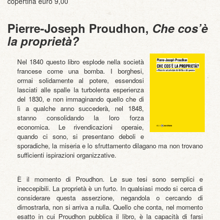
copertina euro 9,00
Pierre-Joseph Proudhon,
Che cos’è
la proprietà?
Nel 1840 questo libro esplode nella società
francese come una bomba. I borghesi,
ormai solidamente al potere, essendosi
lasciati alle spalle la turbolenta esperienza
del 1830, e non immaginando quello che di
lì a qualche anno succederà, nel 1848,
stanno consolidando la loro forza
economica. Le rivendicazioni operaie,
quando ci sono, si presentano deboli e
sporadiche, la miseria e lo sfruttamento dilagano ma non trovano
sufficienti ispirazioni organizzative.
È il momento di Proudhon. Le sue tesi sono semplici e
ineccepibili. La proprietà è un furto. In qualsiasi modo si cerca di
considerare questa asserzione, negandola o cercando di
dimostrarla, non si arriva a nulla. Quello che conta, nel momento
esatto in cui Proudhon pubblica il libro, è la capacità di farsi