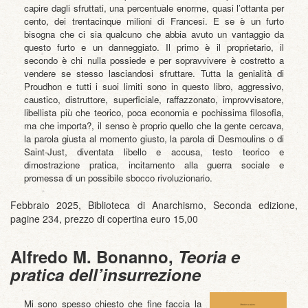
capire dagli sfruttati, una percentuale enorme, quasi l’ottanta per
cento, dei trentacinque milioni di Francesi. E se è un furto
bisogna che ci sia qualcuno che abbia avuto un vantaggio da
questo furto e un danneggiato. Il primo è il proprietario, il
secondo è chi nulla possiede e per sopravvivere è costretto a
vendere se stesso lasciandosi sfruttare. Tutta la genialità di
Proudhon e tutti i suoi limiti sono in questo libro, aggressivo,
caustico, distruttore, superficiale, raffazzonato, improvvisatore,
libellista più che teorico, poca economia e pochissima filosofia,
ma che importa?, il senso è proprio quello che la gente cercava,
la parola giusta al momento giusto, la parola di Desmoulins o di
Saint-Just, diventata libello e accusa, testo teorico e
dimostrazione pratica, incitamento alla guerra sociale e
promessa di un possibile sbocco rivoluzionario.
Febbraio 2025, Biblioteca di Anarchismo, Seconda edizione,
pagine 234, prezzo di copertina euro 15,00
Alfredo M. Bonanno,
Teoria e
pratica dell’insurrezione
Mi sono spesso chiesto che fine faccia la