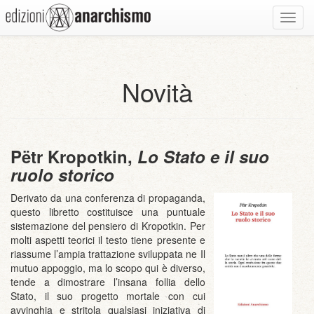
Toggl
navig
Novità
Pëtr Kropotkin,
Lo Stato e il suo
ruolo storico
Derivato da una conferenza di propaganda,
questo libretto costituisce una puntuale
sistemazione del pensiero di Kropotkin. Per
molti aspetti teorici il testo tiene presente e
riassume l’ampia trattazione sviluppata ne Il
mutuo appoggio, ma lo scopo qui è diverso,
tende a dimostrare l’insana follia dello
Stato, il suo progetto mortale con cui
avvinghia e stritola qualsiasi iniziativa di