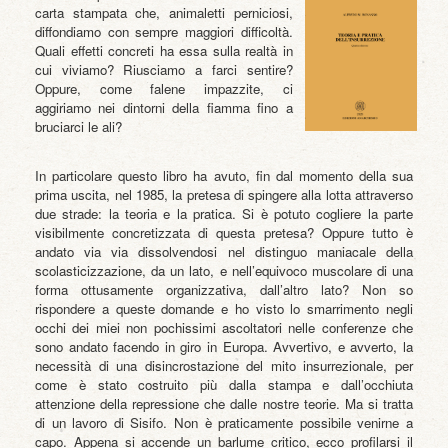
carta stampata che, animaletti perniciosi,
diffondiamo con sempre maggiori difficoltà.
Quali effetti concreti ha essa sulla realtà in
cui viviamo? Riusciamo a farci sentire?
Oppure, come falene impazzite, ci
aggiriamo nei dintorni della fiamma fino a
bruciarci le ali?
In particolare questo libro ha avuto, fin dal momento della sua
prima uscita, nel 1985, la pretesa di spingere alla lotta attraverso
due strade: la teoria e la pratica. Si è potuto cogliere la parte
visibilmente concretizzata di questa pretesa? Oppure tutto è
andato via via dissolvendosi nel distinguo maniacale della
scolasticizzazione, da un lato, e nell’equivoco muscolare di una
forma ottusamente organizzativa, dall’altro lato? Non so
rispondere a queste domande e ho visto lo smarrimento negli
occhi dei miei non pochissimi ascoltatori nelle conferenze che
sono andato facendo in giro in Europa. Avvertivo, e avverto, la
necessità di una disincrostazione del mito insurrezionale, per
come è stato costruito più dalla stampa e dall’occhiuta
attenzione della repressione che dalle nostre teorie. Ma si tratta
di un lavoro di Sisifo. Non è praticamente possibile venirne a
capo. Appena si accende un barlume critico, ecco profilarsi il