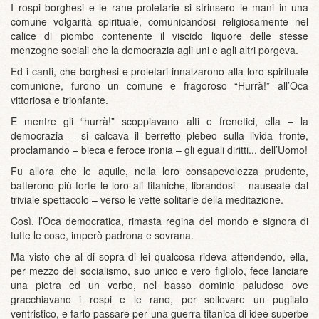
I rospi borghesi e le rane proletarie si strinsero le mani in una
comune volgarità spirituale, comunicandosi religiosamente nel
calice di piombo contenente il viscido liquore delle stesse
menzogne sociali che la democrazia agli uni e agli altri porgeva.
Ed i canti, che borghesi e proletari innalzarono alla loro spirituale
comunione, furono un comune e fragoroso “Hurrà!” all’Oca
vittoriosa e trionfante.
E mentre gli “hurrà!” scoppiavano alti e frenetici, ella – la
democrazia – si calcava il berretto plebeo sulla livida fronte,
proclamando – bieca e feroce ironia – gli eguali diritti... dell’Uomo!
Fu allora che le aquile, nella loro consapevolezza prudente,
batterono più forte le loro ali titaniche, librandosi – nauseate dal
triviale spettacolo – verso le vette solitarie della meditazione.
Così, l’Oca democratica, rimasta regina del mondo e signora di
tutte le cose, imperò padrona e sovrana.
Ma visto che al di sopra di lei qualcosa rideva attendendo, ella,
per mezzo del socialismo, suo unico e vero figliolo, fece lanciare
una pietra ed un verbo, nel basso dominio paludoso ove
gracchiavano i rospi e le rane, per sollevare un pugilato
ventristico, e farlo passare per una guerra titanica di idee superbe