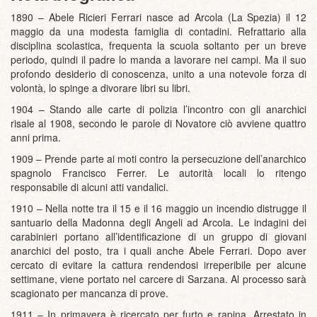
1890 – Abele Ricieri Ferrari nasce ad Arcola (La Spezia) il 12
maggio da una modesta famiglia di contadini. Refrattario alla
disciplina scolastica, frequenta la scuola soltanto per un breve
periodo, quindi il padre lo manda a lavorare nei campi. Ma il suo
profondo desiderio di conoscenza, unito a una notevole forza di
volontà, lo spinge a divorare libri su libri.
1904 – Stando alle carte di polizia l’incontro con gli anarchici
risale al 1908, secondo le parole di Novatore ciò avviene quattro
anni prima.
1909 – Prende parte ai moti contro la persecuzione dell’anarchico
spagnolo Francisco Ferrer. Le autorità locali lo ritengo
responsabile di alcuni atti vandalici.
1910 – Nella notte tra il 15 e il 16 maggio un incendio distrugge il
santuario della Madonna degli Angeli ad Arcola. Le indagini dei
carabinieri portano all’identificazione di un gruppo di giovani
anarchici del posto, tra i quali anche Abele Ferrari. Dopo aver
cercato di evitare la cattura rendendosi irreperibile per alcune
settimane, viene portato nel carcere di Sarzana. Al processo sarà
scagionato per mancanza di prove.
1911 – In primavera è ricercato per furto e rapina. Arrestato in