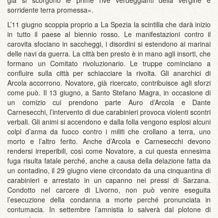
sorridente terra promessa».
L’11 giugno scoppia proprio a La Spezia la scintilla che darà inizio
in tutto il paese al biennio rosso. Le manifestazioni contro il
carovita sfociano in saccheggi, i disordini si estendono ai marinai
delle navi da guerra. La città ben presto è in mano agli insorti, che
formano un Comitato rivoluzionario. Le truppe cominciano a
confluire sulla città per schiacciare la rivolta. Gli anarchici di
Arcola accorrono. Novatore, già ricercato, contribuisce agli sforzi
come può. Il 13 giugno, a Santo Stefano Magra, in occasione di
un comizio cui prendono parte Auro d’Arcola e Dante
Carnesecchi, l’intervento di due carabinieri provoca violenti scontri
verbali. Gli animi si accendono e dalla folla vengono esplosi alcuni
colpi d’arma da fuoco contro i militi che crollano a terra, uno
morto e l’altro ferito. Anche d’Arcola e Carnesecchi devono
rendersi irreperibili, così come Novatore, a cui questa ennesima
fuga risulta fatale perché, anche a causa della delazione fatta da
un contadino, il 29 giugno viene circondato da una cinquantina di
carabinieri e arrestato in un capanno nei pressi di Sarzana.
Condotto nel carcere di Livorno, non può venire eseguita
l’esecuzione della condanna a morte perché pronunciata in
contumacia. In settembre l’amnistia lo salverà dal plotone di