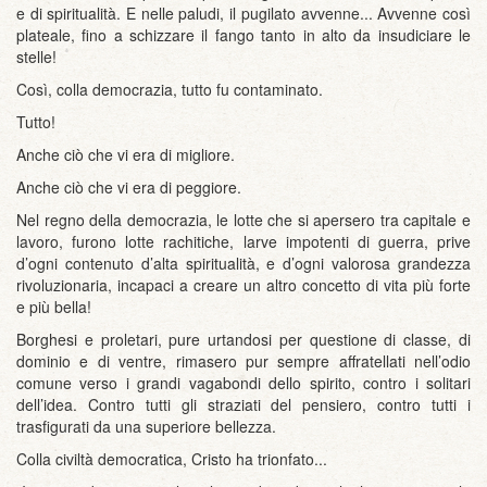
e di spiritualità. E nelle paludi, il pugilato avvenne... Avvenne così
plateale, fino a schizzare il fango tanto in alto da insudiciare le
stelle!
Così, colla democrazia, tutto fu contaminato.
Tutto!
Anche ciò che vi era di migliore.
Anche ciò che vi era di peggiore.
Nel regno della democrazia, le lotte che si apersero tra capitale e
lavoro, furono lotte rachitiche, larve impotenti di guerra, prive
d’ogni contenuto d’alta spiritualità, e d’ogni valorosa grandezza
rivoluzionaria, incapaci a creare un altro concetto di vita più forte
e più bella!
Borghesi e proletari, pure urtandosi per questione di classe, di
dominio e di ventre, rimasero pur sempre affratellati nell’odio
comune verso i grandi vagabondi dello spirito, contro i solitari
dell’idea. Contro tutti gli straziati del pensiero, contro tutti i
trasfigurati da una superiore bellezza.
Colla civiltà democratica, Cristo ha trionfato...