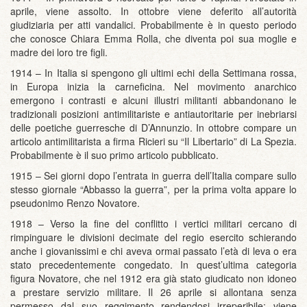
aprile, viene assolto. In ottobre viene deferito all’autorità
giudiziaria per atti vandalici. Probabilmente è in questo periodo
che conosce Chiara Emma Rolla, che diventa poi sua moglie e
madre dei loro tre figli.
1914 – In Italia si spengono gli ultimi echi della Settimana rossa,
in Europa inizia la carneficina. Nel movimento anarchico
emergono i contrasti e alcuni illustri militanti abbandonano le
tradizionali posizioni antimilitariste e antiautoritarie per inebriarsi
delle poetiche guerresche di D’Annunzio. In ottobre compare un
articolo antimilitarista a firma Ricieri su “Il Libertario” di La Spezia.
Probabilmente è il suo primo articolo pubblicato.
1915 – Sei giorni dopo l’entrata in guerra dell’Italia compare sullo
stesso giornale “Abbasso la guerra”, per la prima volta appare lo
pseudonimo Renzo Novatore.
1918 – Verso la fine del conflitto i vertici militari cercano di
rimpinguare le divisioni decimate del regio esercito schierando
anche i giovanissimi e chi aveva ormai passato l’età di leva o era
stato precedentemente congedato. In quest’ultima categoria
figura Novatore, che nel 1912 era già stato giudicato non idoneo
a prestare servizio militare. Il 26 aprile si allontana senza
permesso dal suo reggimento rendendosi irreperibile: viene