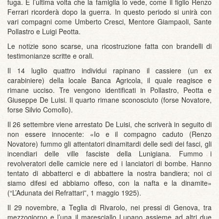
fuga. È l’ultima volta che la famiglia lo vede, come il figlio Renzo
Ferrari ricorderà dopo la guerra. In questo periodo si unirà con
vari compagni come Umberto Cresci, Mentore Giampaoli, Sante
Pollastro e Luigi Peotta.
Le notizie sono scarse, una ricostruzione fatta con brandelli di
testimonianze scritte e orali.
Il 14 luglio quattro individui rapinano il cassiere (un ex
carabiniere) della locale Banca Agricola, il quale reagisce e
rimane ucciso. Tre vengono identificati in Pollastro, Peotta e
Giuseppe De Luisi. Il quarto rimane sconosciuto (forse Novatore,
forse Silvio Comollo).
Il 26 settembre viene arrestato De Luisi, che scriverà in seguito di
non essere innocente: «Io e il compagno caduto (Renzo
Novatore) fummo gli attentatori dinamitardi delle sedi dei fasci, gli
incendiari delle ville fasciste della Lunigiana. Fummo i
revolveratori delle camicie nere ed i lanciatori di bombe. Hanno
tentato di abbatterci e di abbattere la nostra bandiera; noi ci
siamo difesi ed abbiamo offeso, con la nafta e la dinamite»
(“L’Adunata dei Refrattari”, 1 maggio 1925).
Il 29 novembre, a Teglia di Rivarolo, nei pressi di Genova, tra
mezzogiorno e l’una il maresciallo Lupano assieme ad altri due