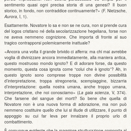
sentimento quasi ogni precisa storia di una genesi? Il buon
storico, in fondo, non contraddice continuamente?» (F. Nietzsche,
Aurora
, I, 1).
Esattamente. Novatore lo sa e non se ne cura, non si prende cura
del logos cristiano né della secolarizzazione hegeliana, forse non
ne aveva nemmeno cognizione. Che importa di fronte al suo
tragico contrapporsi polemicamente inattuale?
«Ancora una volta il grande brivido ci afferra: ma chi mai avrebbe
voglia di divinizzare ancora immediatamente, alla maniera antica,
questo mostruoso mondo ignoto? E di adorare forse, da questo
momento, questa cosa ignota come “colui che è ignoto”? Ah, in
questo ignoto sono comprese troppe non divine possibilità
d’interpretazione, troppa stregoneria, scempiaggine, bizzarria
d’interpretazione: quella nostra umana, anche troppo umana,
interpretazione, che noi conosciamo» (
La gaia scienza
, V, 374).
Che farsene del sangue dei morti? So bene che quella di
Novatore non è una nuova forma di adorazione, ma non può
nemmeno costituire quello che lui si illude di utilizzare, il punto di
appoggio su cui far leva per innalzare il proprio urlo di
combattimento.
È comunque evidente che la maggiore strutturazione comporta al