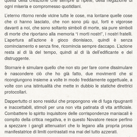
ogni miseria e compromesso quotidiani.
L’eterno ritorno rende vicine tutte le cose, ma lontane quelle cose
che ci hanno lasciato, che non sono più qui, forti e vigorose
davanti a noi, che sono soltanto simboli di morte, sia pure simboli
di morte che riportano alla memoria “i morti nostri”, i nostri fratelli.
L’apertura all’azione è gioco dionisiaco, quindi è senza
cominciamento e senza fine, ricomincia sempre daccapo. L’azione
resta al di là del tempo, quindi al di là dell’edificante e del
distruggente.
Stornare è simulare quello che non sto per fare come dissimulare
è nascondere ciò che ho già fatto, due movimenti che si
ricongiungono insieme a volte in modo freddamente oggettuale, a
volte con una istintualità che mette in dubbio le statiche direttrici
protocollari.
Dappertutto ci sono residui che propongono vie di fuga ripugnanti
e inaccettabili, stimoli per una non vita patinata di vita artificiale.
Combattere lo spirito inquisitore delle corrispondenze maniacali è
compito della critica negativa, e in questo Novatore riesce perfino
a spezzare i gangli attenuatori che lo legano alla propria prosa
manifestatrice di limiti contrastati ma mai del tutto azzerati.