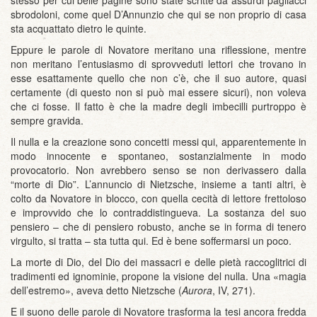
sbrodoloni, come quel D’Annunzio che qui se non proprio di casa
sta acquattato dietro le quinte.
Eppure le parole di Novatore meritano una riflessione, mentre
non meritano l’entusiasmo di sprovveduti lettori che trovano in
esse esattamente quello che non c’è, che il suo autore, quasi
certamente (di questo non si può mai essere sicuri), non voleva
che ci fosse. Il fatto è che la madre degli imbecilli purtroppo è
sempre gravida.
Il nulla e la creazione sono concetti messi qui, apparentemente in
modo innocente e spontaneo, sostanzialmente in modo
provocatorio. Non avrebbero senso se non derivassero dalla
“morte di Dio”. L’annuncio di Nietzsche, insieme a tanti altri, è
colto da Novatore in blocco, con quella cecità di lettore frettoloso
e improvvido che lo contraddistingueva. La sostanza del suo
pensiero – che di pensiero robusto, anche se in forma di tenero
virgulto, si tratta – sta tutta qui. Ed è bene soffermarsi un poco.
La morte di Dio, del Dio dei massacri e delle pietà raccoglitrici di
tradimenti ed ignominie, propone la visione del nulla. Una «magia
dell’estremo», aveva detto Nietzsche (
Aurora
, IV, 271).
E il suono delle parole di Novatore trasforma la tesi ancora fredda