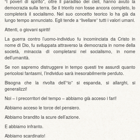
“I poveri di spirito”, oltre il paradiso dei cieli, hanno avuto la
democrazia sulla terra. Se il trionfo non fosse ancora completo, lo
completerà il socialismo. Nel suo concetto teorico lo ha già da
lungo tempo annunciato. Egli tende a “livellare” tutti i valori umani.
Attenti, o giovani spiriti!
La guerra contro l’uomo-individuo fu incominciata da Cristo in
nome di Dio, fu sviluppata attraverso la democrazia in nome della
società, minaccia di completarsi nel socialismo, in nome
dell’umanità.
Se non sapremo distruggere in tempo questi tre assurdi quanto
pericolosi fantasmi, l’individuo sarà inesorabilmente perduto.
Bisogna che la rivolta dell’“io” si espanda, si allarghi, si
generalizzi!
Noi – i precorritori del tempo – abbiamo già acceso i fari!
Abbiamo acceso le torce del pensiero.
Abbiamo brandito la scure dell’azione.
E abbiamo infranto.
Abbiamo scardinato!