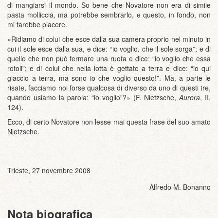
di mangiarsi il mondo. So bene che Novatore non era di simile
pasta molliccia, ma potrebbe sembrarlo, e questo, in fondo, non
mi farebbe piacere.
«Ridiamo di colui che esce dalla sua camera proprio nel minuto in
cui il sole esce dalla sua, e dice: “io voglio
,
che il sole sorga”; e di
quello che non può fermare una ruota e dice: “io voglio che essa
rotoli”; e di colui che nella lotta è gettato a terra e dice: “io qui
giaccio a terra, ma sono io che voglio questo!”. Ma, a parte le
risate, facciamo noi forse qualcosa di diverso da uno di questi tre,
quando usiamo la parola: “io voglio”?» (F. Nietzsche,
Aurora
, II,
124).
Ecco, di certo Novatore non lesse mai questa frase del suo amato
Nietzsche.
Trieste, 27 novembre 2008
Alfredo M. Bonanno
Nota biografica