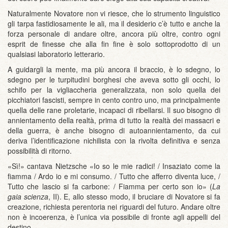
Naturalmente Novatore non vi riesce, che lo strumento linguistico
gli tarpa fastidiosamente le ali, ma il desiderio c’è tutto e anche la
forza personale di andare oltre, ancora più oltre, contro ogni
esprit de finesse che alla fin fine è solo sottoprodotto di un
qualsiasi laboratorio letterario.
A guidargli la mente, ma più ancora il braccio, è lo sdegno, lo
sdegno per le turpitudini borghesi che aveva sotto gli occhi, lo
schifo per la vigliaccheria generalizzata, non solo quella dei
picchiatori fascisti, sempre in cento contro uno, ma principalmente
quella delle rane proletarie, incapaci di ribellarsi. Il suo bisogno di
annientamento della realtà, prima di tutto la realtà dei massacri e
della guerra, è anche bisogno di autoannientamento, da cui
deriva l’identificazione nichilista con la rivolta definitiva e senza
possibilità di ritorno.
«Sì!» cantava Nietzsche «Io so le mie radici! / Insaziato come la
fiamma / Ardo io e mi consumo. / Tutto che afferro diventa luce, /
Tutto che lascio si fa carbone: / Fiamma per certo son io» (
La
gaia scienza
, II). E, allo stesso modo, il bruciare di Novatore si fa
creazione, richiesta perentoria nei riguardi del futuro. Andare oltre
non è incoerenza, è l’unica via possibile di fronte agli appelli del
destino.