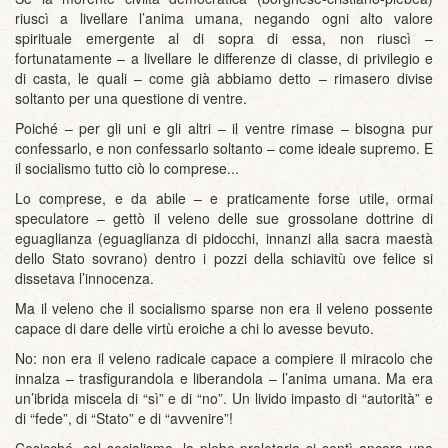
riuscì a livellare l’anima umana, negando ogni alto valore
spirituale emergente al di sopra di essa, non riuscì –
fortunatamente – a livellare le differenze di classe, di privilegio e
di casta, le quali – come già abbiamo detto – rimasero divise
soltanto per una questione di ventre.
Poiché – per gli uni e gli altri – il ventre rimase – bisogna pur
confessarlo, e non confessarlo soltanto – come ideale supremo. E
il socialismo tutto ciò lo comprese...
Lo comprese, e da abile – e praticamente forse utile, ormai
speculatore – gettò il veleno delle sue grossolane dottrine di
eguaglianza (eguaglianza di pidocchi, innanzi alla sacra maestà
dello Stato sovrano) dentro i pozzi della schiavitù ove felice si
dissetava l’innocenza.
Ma il veleno che il socialismo sparse non era il veleno possente
capace di dare delle virtù eroiche a chi lo avesse bevuto.
No: non era il veleno radicale capace a compiere il miracolo che
innalza – trasfigurandola e liberandola – l’anima umana. Ma era
un’ibrida miscela di “sì” e di “no”. Un livido impasto di “autorità” e
di “fede”, di “Stato” e di “avvenire”!
Cosicché, col socialismo, la plebe proletaria si sentì ancora una