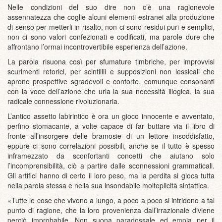
Nelle condizioni del suo dire non c’è una ragionevole
assennatezza che coglie alcuni elementi estranei alla produzione
di senso per metterli in risalto, non ci sono residui puri e semplici,
non ci sono valori confezionati e codificati, ma parole dure che
affrontano l’ormai incontrovertibile esperienza dell’azione.
La parola risuona così per sfumature timbriche, per improvvisi
scurimenti retorici, per scintillii e supposizioni non lessicali che
aprono prospettive sgradevoli e contorte, comunque consonanti
con la voce dell’azione che urla la sua necessità illogica, la sua
radicale connessione rivoluzionaria.
L’antico assetto labirintico è ora un gioco innocente e avventato,
perfino stomacante, a volte capace di far buttare via il libro di
fronte all’insorgere delle bramosie di un lettore insoddisfatto,
eppure ci sono correlazioni possibili, anche se il tutto è spesso
inframezzato da sconfortanti concetti che aiutano solo
l’incomprensibilità, ciò a partire dalle sconnessioni grammaticali.
Gli artifici hanno di certo il loro peso, ma la perdita si gioca tutta
nella parola stessa e nella sua insondabile molteplicità sintattica.
«Tutte le cose che vivono a lungo, a poco a poco si intridono a tal
punto di ragione, che la loro provenienza dall’irrazionale diviene
perciò improbabile. Non suona paradossale ed empia per il