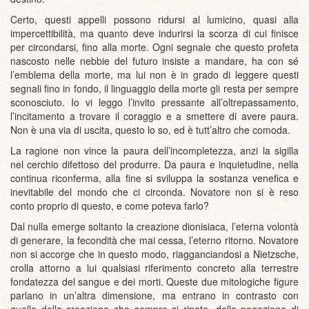
Certo, questi appelli possono ridursi al lumicino, quasi alla
impercettibilità, ma quanto deve indurirsi la scorza di cui finisce
per circondarsi, fino alla morte. Ogni segnale che questo profeta
nascosto nelle nebbie del futuro insiste a mandare, ha con sé
l’emblema della morte, ma lui non è in grado di leggere questi
segnali fino in fondo, il linguaggio della morte gli resta per sempre
sconosciuto. Io vi leggo l’invito pressante all’oltrepassamento,
l’incitamento a trovare il coraggio e a smettere di avere paura.
Non è una via di uscita, questo lo so, ed è tutt’altro che comoda.
La ragione non vince la paura dell’incompletezza, anzi la sigilla
nel cerchio difettoso del produrre. Da paura e inquietudine, nella
continua riconferma, alla fine si sviluppa la sostanza venefica e
inevitabile del mondo che ci circonda. Novatore non si è reso
conto proprio di questo, e come poteva farlo?
Dal nulla emerge soltanto la creazione dionisiaca, l’eterna volontà
di generare, la fecondità che mai cessa, l’eterno ritorno. Novatore
non si accorge che in questo modo, riagganciandosi a Nietzsche,
crolla attorno a lui qualsiasi riferimento concreto alla terrestre
fondatezza del sangue e dei morti. Queste due mitologiche figure
parlano in un’altra dimensione, ma entrano in contrasto con
quella della creazione che sempre si ripete, della negazione di