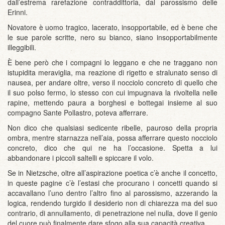
dall’estrema rarefazione contraddittoria, dal parossismo delle
Erinni.
Novatore è uomo tragico, lacerato, insopportabile, ed è bene che
le sue parole scritte, nero su bianco, siano insopportabilmente
illeggibili.
È bene però che i compagni lo leggano e che ne traggano non
istupidita meraviglia, ma reazione di rigetto e stralunato senso di
nausea, per andare oltre, verso il nocciolo concreto di quello che
il suo polso fermo, lo stesso con cui impugnava la rivoltella nelle
rapine, mettendo paura a borghesi e bottegai insieme al suo
compagno Sante Pollastro, poteva afferrare.
Non dico che qualsiasi sedicente ribelle, pauroso della propria
ombra, mentre starnazza nell’aia, possa afferrare questo nocciolo
concreto, dico che qui ne ha l’occasione. Spetta a lui
abbandonare i piccoli saltelli e spiccare il volo.
Se in Nietzsche, oltre all’aspirazione poetica c’è anche il concetto,
in queste pagine c’è l’estasi che procurano i concetti quando si
accavallano l’uno dentro l’altro fino al parossismo, azzerando la
logica, rendendo turgido il desiderio non di chiarezza ma del suo
contrario, di annullamento, di penetrazione nel nulla, dove il genio
del cuore può finalmente dare sfogo alla sua capacità creativa.