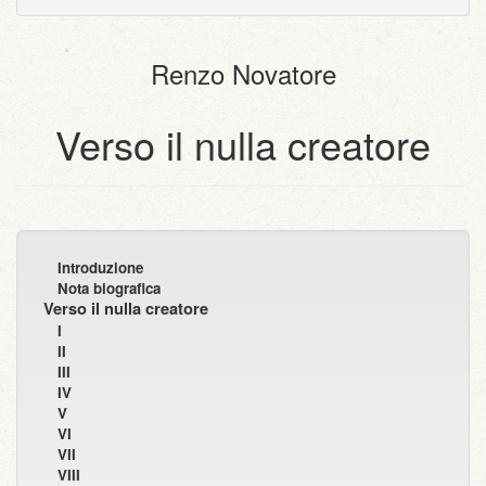
dispositivi
(per
testo
con
portatili)
la
semplice
allegati
stampa)
Renzo Novatore
Verso il nulla creatore
Introduzione
Nota biografica
Verso il nulla creatore
I
II
III
IV
V
VI
VII
VIII