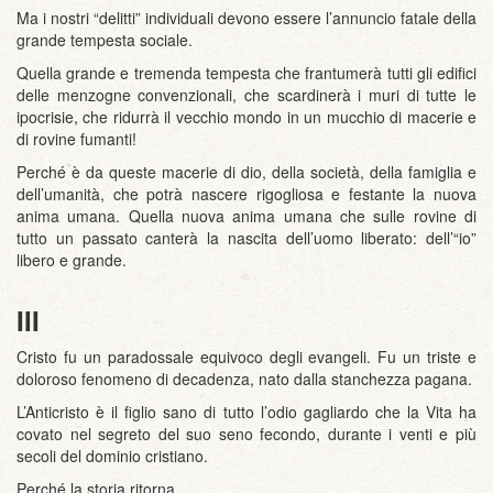
Ma i nostri “delitti” individuali devono essere l’annuncio fatale della
grande tempesta sociale.
Quella grande e tremenda tempesta che frantumerà tutti gli edifici
delle menzogne convenzionali, che scardinerà i muri di tutte le
ipocrisie, che ridurrà il vecchio mondo in un mucchio di macerie e
di rovine fumanti!
Perché è da queste macerie di dio, della società, della famiglia e
dell’umanità, che potrà nascere rigogliosa e festante la nuova
anima umana. Quella nuova anima umana che sulle rovine di
tutto un passato canterà la nascita dell’uomo liberato: dell’“io”
libero e grande.
III
Cristo fu un paradossale equivoco degli evangeli. Fu un triste e
doloroso fenomeno di decadenza, nato dalla stanchezza pagana.
L’Anticristo è il figlio sano di tutto l’odio gagliardo che la Vita ha
covato nel segreto del suo seno fecondo, durante i venti e più
secoli del dominio cristiano.
Perché la storia ritorna.