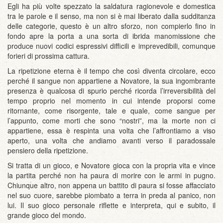
Egli ha più volte spezzato la saldatura ragionevole e domestica
tra le parole e il senso, ma non si è mai liberato dalla sudditanza
delle categorie, questo è un altro sforzo, non compierlo fino in
fondo apre la porta a una sorta di ibrida manomissione che
produce nuovi codici espressivi difficili e imprevedibili, comunque
forieri di prossima cattura.
La ripetizione eterna è il tempo che così diventa circolare, ecco
perché il sangue non appartiene a Novatore, la sua ingombrante
presenza è qualcosa di spurio perché ricorda l’irreversibilità del
tempo proprio nel momento in cui intende proporsi come
ritornante, come risorgente, tale e quale, come sangue per
l’appunto, come morti che sono “nostri”, ma la morte non ci
appartiene, essa è respinta una volta che l’affrontiamo a viso
aperto, una volta che andiamo avanti verso il paradossale
pensiero della ripetizione.
Si tratta di un gioco, e Novatore gioca con la propria vita e vince
la partita perché non ha paura di morire con le armi in pugno.
Chiunque altro, non appena un battito di paura si fosse affacciato
nel suo cuore, sarebbe piombato a terra in preda al panico, non
lui. Il suo gioco personale riflette e interpreta, qui e subito, il
grande gioco del mondo.