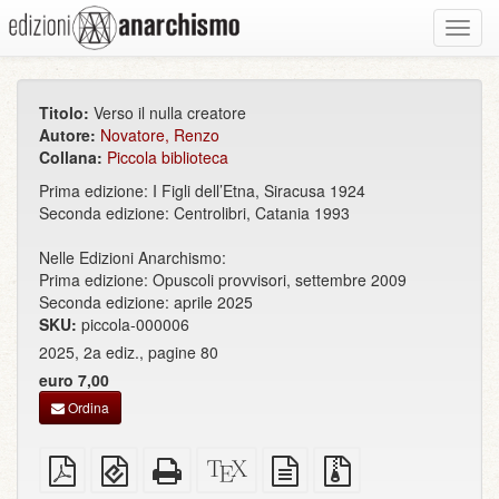
Toggl
navig
Titolo:
Verso il nulla creatore
Autore:
Novatore, Renzo
Collana:
Piccola biblioteca
Prima edizione: I Figli dell’Etna, Siracusa 1924
Seconda edizione: Centrolibri, Catania 1993
Nelle Edizioni Anarchismo:
Prima edizione: Opuscoli provvisori, settembre 2009
Seconda edizione: aprile 2025
SKU:
piccola-000006
2025, 2a ediz., pagine 80
euro 7,00
Ordina
PDF
EPUB
HTML
Sorgenti
sorgente
File
semplice
(per
completo
XeLaTeX
in
sorgenti