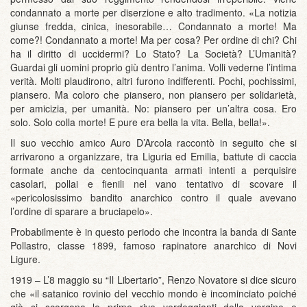
condannato a morte per diserzione e alto tradimento. «La notizia
giunse fredda, cinica, inesorabile… Condannato a morte! Ma
come?! Condannato a morte! Ma per cosa? Per ordine di chi? Chi
ha il diritto di uccidermi? Lo Stato? La Società? L’Umanità?
Guardai gli uomini proprio giù dentro l’anima. Volli vederne l’intima
verità. Molti plaudirono, altri furono indifferenti. Pochi, pochissimi,
piansero. Ma coloro che piansero, non piansero per solidarietà,
per amicizia, per umanità. No: piansero per un’altra cosa. Ero
solo. Solo colla morte! E pure era bella la vita. Bella, bella!».
Il suo vecchio amico Auro D’Arcola raccontò in seguito che si
arrivarono a organizzare, tra Liguria ed Emilia, battute di caccia
formate anche da centocinquanta armati intenti a perquisire
casolari, pollai e fienili nel vano tentativo di scovare il
«pericolosissimo bandito anarchico contro il quale avevano
l’ordine di sparare a bruciapelo».
Probabilmente è in questo periodo che incontra la banda di Sante
Pollastro, classe 1899, famoso rapinatore anarchico di Novi
Ligure.
1919 – L’8 maggio su “Il Libertario”, Renzo Novatore si dice sicuro
che «il satanico rovinio del vecchio mondo è incominciato poiché
già si scorgono le prime rive verdeggianti della vergine e