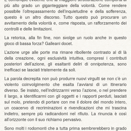
più alto grado un giganteggiare della volontà. Come rendere
possibile l’oltrepassamento dell’inquietudine e della sofferenza,
questo è un altro discorso. Tutto questo può procurare un
avvitamento della volontà e, come risposta, un rafforzamento dei
controlli e delle limitazioni.
La retorica, alla fin fine, non svolge un ruolo anche in questo
gioco di bassa forza? Galleani docet.
L’azione urge alle porte ma rimane ribollente contrasto al di là
della creazione, ogni esclusività intuitiva, compresi i contributi
posteriori dell’azione, gli esaltanti deliri di onnipotenza, sono
inefficaci se lasciati tristemente da soli.
La parola decrepita non può produrre nuovi virgulti se non c’è un
violento coinvolgimento che esalta l’avviarsi di un itinerario
diverso. Se insisto, nell’indirizzarmi verso l’azione, o nel prendere
il largo, a identificarmi con gli oggetti e i rapporti perduti, lasciati
sul molo, pretendo di portare con me il dolore del mondo intero,
un coacervo di recriminazioni e rivendicazioni che mi trascina
indietro, sempre più radicandomi nel rifiuto. La rinuncia è così
all’orizzonte con il suo richiamo pervasivo.
Sono molti i rodomonti che a tutta prima sembrerebbero in grado