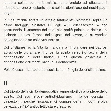
tenebra spinta con furia misticamente brutale ad offuscare il
tripudio sereno e festante dello spirito dionisiaco dei nostri padri
pagani.
In una fredda serata invernale fatalmente piombata sopra un
caldo meriggio d’estate! Fu egli – il cristianesimo – che
sostituendo il fantasma del “dio” alla realtà palpitante dell’“io”, si
dichiarò nemico feroce della gioia del vivere, e si vendicò
canagliescamente colla vita terrena.
Col cristianesimo la Vita fu mandata a rimpiangere nei paurosi
abissi delle più amare rinunce; fu spinta verso i ghiacciai della
rinnegazione e della morte. E da questa ghiacciaia di
rinnegazione e di morte nacque la democrazia...
Poiché essa – la madre del socialismo – è figlia del cristianesimo.
II
Col trionfo della civiltà democratica venne glorificata la plebe dello
spirito. Col suo feroce antindividualismo – la democrazia –
calpestò – perché incapace di comprenderla – ogni eroica
bellezza dell’“io” anticollettivista e creatore.