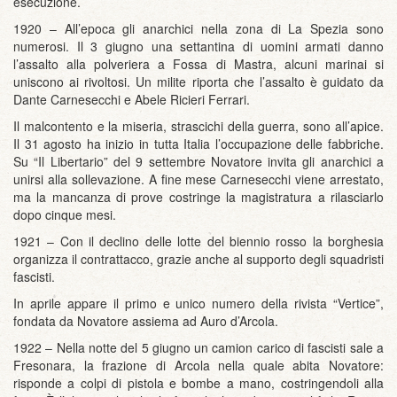
esecuzione.
1920 – All’epoca gli anarchici nella zona di La Spezia sono
numerosi. Il 3 giugno una settantina di uomini armati danno
l’assalto alla polveriera a Fossa di Mastra, alcuni marinai si
uniscono ai rivoltosi. Un milite riporta che l’assalto è guidato da
Dante Carnesecchi e Abele Ricieri Ferrari.
Il malcontento e la miseria, strascichi della guerra, sono all’apice.
Il 31 agosto ha inizio in tutta Italia l’occupazione delle fabbriche.
Su “Il Libertario” del 9 settembre Novatore invita gli anarchici a
unirsi alla sollevazione. A fine mese Carnesecchi viene arrestato,
ma la mancanza di prove costringe la magistratura a rilasciarlo
dopo cinque mesi.
1921 – Con il declino delle lotte del biennio rosso la borghesia
organizza il contrattacco, grazie anche al supporto degli squadristi
fascisti.
In aprile appare il primo e unico numero della rivista “Vertice”,
fondata da Novatore assiema ad Auro d’Arcola.
1922 – Nella notte del 5 giugno un camion carico di fascisti sale a
Fresonara, la frazione di Arcola nella quale abita Novatore:
risponde a colpi di pistola e bombe a mano, costringendoli alla