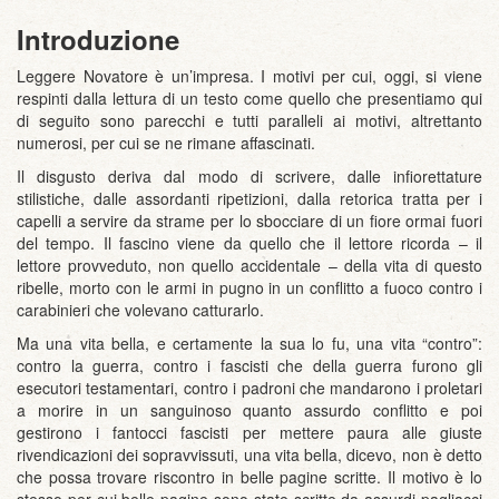
Introduzione
Leggere Novatore è un’impresa. I motivi per cui, oggi, si viene
respinti dalla lettura di un testo come quello che presentiamo qui
di seguito sono parecchi e tutti paralleli ai motivi, altrettanto
numerosi, per cui se ne rimane affascinati.
Il disgusto deriva dal modo di scrivere, dalle infiorettature
stilistiche, dalle assordanti ripetizioni, dalla retorica tratta per i
capelli a servire da strame per lo sbocciare di un fiore ormai fuori
del tempo. Il fascino viene da quello che il lettore ricorda – il
lettore provveduto, non quello accidentale – della vita di questo
ribelle, morto con le armi in pugno in un conflitto a fuoco contro i
carabinieri che volevano catturarlo.
Ma una vita bella, e certamente la sua lo fu, una vita “contro”:
contro la guerra, contro i fascisti che della guerra furono gli
esecutori testamentari, contro i padroni che mandarono i proletari
a morire in un sanguinoso quanto assurdo conflitto e poi
gestirono i fantocci fascisti per mettere paura alle giuste
rivendicazioni dei sopravvissuti, una vita bella, dicevo, non è detto
che possa trovare riscontro in belle pagine scritte. Il motivo è lo
stesso per cui belle pagine sono state scritte da assurdi pagliacci