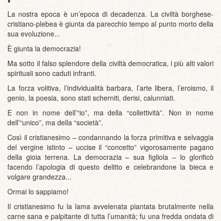
La nostra epoca è un’epoca di decadenza. La civiltà borghese-
cristiano-plebea è giunta da parecchio tempo al punto morto della
sua evoluzione...
È giunta la democrazia!
Ma sotto il falso splendore della civiltà democratica, i più alti valori
spirituali sono caduti infranti.
La forza volitiva, l’individualità barbara, l’arte libera, l’eroismo, il
genio, la poesia, sono stati scherniti, derisi, calunniati.
E non in nome dell’“io”, ma della “collettività”. Non in nome
dell’“unico”, ma della “società”.
Così il cristianesimo – condannando la forza primitiva e selvaggia
del vergine istinto – uccise il “concetto” vigorosamente pagano
della gioia terrena. La democrazia – sua figliola – lo glorificò
facendo l’apologia di questo delitto e celebrandone la bieca e
volgare grandezza...
Ormai lo sappiamo!
Il cristianesimo fu la lama avvelenata piantata brutalmente nella
carne sana e palpitante di tutta l’umanità; fu una fredda ondata di