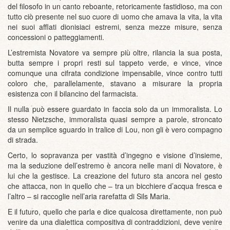
del filosofo in un canto reboante, retoricamente fastidioso, ma con
tutto ciò presente nel suo cuore di uomo che amava la vita, la vita
nei suoi afflati dionisiaci estremi, senza mezze misure, senza
concessioni o patteggiamenti.
L’estremista Novatore va sempre più oltre, rilancia la sua posta,
butta sempre i propri resti sul tappeto verde, e vince, vince
comunque una cifrata condizione impensabile, vince contro tutti
coloro che, parallelamente, stavano a misurare la propria
esistenza con il bilancino del farmacista.
Il nulla può essere guardato in faccia solo da un immoralista. Lo
stesso Nietzsche, immoralista quasi sempre a parole, stroncato
da un semplice sguardo in tralice di Lou, non gli è vero compagno
di strada.
Certo, lo sopravanza per vastità d’ingegno e visione d’insieme,
ma la seduzione dell’estremo è ancora nelle mani di Novatore, è
lui che la gestisce. La creazione del futuro sta ancora nel gesto
che attacca, non in quello che – tra un bicchiere d’acqua fresca e
l’altro – si raccoglie nell’aria rarefatta di Sils Maria.
E il futuro, quello che parla e dice qualcosa direttamente, non può
venire da una dialettica compositiva di contraddizioni, deve venire