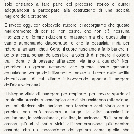
solo entrando a fare parte del processo storico e quindi
adeguandosi a partecipare alla costruzione di una società
migliore della presente.
E invece oggi, con colpevole stupore, ci accorgiamo che questo
miglioramento di per sé non esiste, che non c’è nessuna
intenzione di fornire riduzioni di massacri ma che questi ultimi
vanno aumentando dappertutto, e che la bestialità finirà per
ridurci a fantasmi idioti. Certo, il cuore riusciamo a farlo battere in
petto ancora, pensando possibile la volontà di metterci il coltello
tra i denti e di passare all’attacco. Ma fino a quando? Non
potrebbe un giorno accadere che questo nostro giovanile
entusiasmo venga definitivamente messo a tacere dalle abilità
derealizzanti di cui stiamo intravedendo appena il sorgere
dell’alea velenosa?
Il bisogno vitale di insorgere per respirare, per trovare spazio di
fronte alla pressione tecnologica che ci sta uccidendo (attenzione,
non mi riferisco alle tecniche, non facciamo confusione con le
parole), non può resistere a lungo, le altre pressioni lo
annientano, lo schiacciano e, alla fine, lo uccidono. Più il tormento
cresce, più ci si sente vicini all’incomprensione, più sembra
assurdo che un meccanismo del genere come quello che