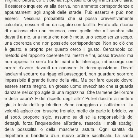
Il desiderio inquieto va alla deriva, non ammette corrispondenze o
appuntamenti agli angoli delle strade. Può esserci e può non
esserci. Nessuna probabilità che si possa preventivamente
calcolare, nessun ritmo da seguire con facilità. Errare alla ricerca
di qualcosa che non conosco, ecco quello che mi sembra stia
davanti a me, una meta che non è meta, uno scopo senza scopo,
una coerenza che non possiede corrispondenze. Non so ciò che
è giusto, e proprio per questo cerco il giusto. Cercandolo col
metodo del rapporto coerente tra mezzi e fini, posso trovarlo ma
non appena lo serro fra le mani e lo interrogo, mi accorgo con
orrore d’avere davanti un cadavere in decomposizione. Dovrei
lasciarmi sedurre da rigagnoli passeggeri, non guardare scorrere
impassibile il grande fiume della vita. Ma per fare questo dovrei
essere senza ritegno, un grosso uomo invecchiato che si guarda
danzare nel corpo agile di una ragazzina. Che farmene dell’orrore
e della paura? E del rispetto degli altri? Potrei riuscire a mettere
giù la testa dell’inquietudine. Sono coraggioso a sufficienza. La
volontà agisce con brusche frenate, mette da parte le briciole, va
al sodo, propone sigle, assume su di sé la responsabilità dei
dettagli, forza l’inquietudine all’ordine, rassoda i molli sbadigli
della possibilità o della maschera astuta. Ogni santità da
rispettare è bandiera d’un nuovo ordine sacrificale. La santa