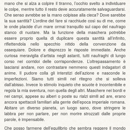
mano che si alza a colpire il tiranno, l’occhio svelto a individuare
le colpe, mentre tutto il resto deve accuratamente salvaguardarsi.
Che senso avrebbe se la mano colpisse alla cieca? Dove sarebbe
la sua santità? L’ordine del fare si racchiude così su di me, come
le onde placide d’un mare ormai tranquillo sul capo del naufrago
stanco di nuotare. Ma la funzione della maschera potrebbe
essere proprio quella di duplicare questa santità all’infinito,
riflettendola nello specchio nitido della convenzione da
ossequiare. Dolore e disprezzo le risposte immediate. Anche
curiosa meraviglia d’artista negli astanti, tutti naufraghi di lungo
corso nei corridoi delle corrispondenze. L’oltrepassamento è
lasciarsi andare, non contrastare nemmeno questi indagatori di
anime. Il pudore colla gli interstizi dell’azione e nasconde le
imperfezioni. Siamo tutti simili nel ritegno che si solleva
dall’abisso. Invece lo stimolo inquieto che scuote è incontenibile e
regola la mia sventura, non quella degli altri. Maschere nei bordi e
nei campi, appese su alberi o poste su rialzi simili ad are, erano
ancora spettacoli familiari alla gente dell’epoca imperiale romana.
Abitare un diverso pianeta, un luogo sano, dove stringere le
labbra per non parlare, per non morire strozzati dalle proprie
parole, è impensabile.
Che posso farmene dell’equilibrio che sembra reggere il mondo