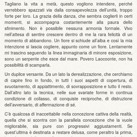
Tagliano la vita a metà, questo vogliono intendere, perché
verrebbero spazzati via dalla consapevolezza dell’unità, troppo
forte per loro. La grazia della danza, che sembra coglierli in certi
momenti, si accompagna costantemente alla paura dello
sfinimento. Non è possibile nessuna armonia formale. Vivo
nell’attesa di sentire crescere dentro di me la rara felicità di un
momento di abbandono. Un fiore si schiude all’alba e così la mia
intenzione si lascia cogliere, appunto come un fiore. Lentamente
mi trascino seguendo la linea immaginaria di minore esposizione,
sono un serpente che esce dal mare. Povero Laocoonte, non ha
possibilità di scamparla.
Un duplice versante. Da un lato la derealizzazione, che cerchiamo
di capire fino in fondo, in tutti i suoi aspetti di copertura, di
svuotamento, di appiattimento, di sovrapposizione e tutto il resto.
Dall’altro lato la tecnica, nelle sue svariate forme in continua
condizione di collasso, di conquiste reciproche, di distruzione
dell’avversario, di affermazione di sé.
C’è qualcosa di inaccettabile nella concezione cattiva della realtà,
quella che si scontra con la parallela concezione che la vuole
migliorabile, sia pure con progressivi aggiustamenti. Se
quest’ultima è destinata a restare delusa, come peraltro la prima,