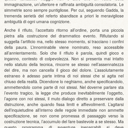
immaginazione, un’ulteriore e raffinata ambiguità consolatoria. Le
simmetrie sono sempre puntigliose. Per cui, seguendo Gadda, la
tremenda serietà del referto sbandisce a priori le meravigliose
ambiguità di ogni umana cognizione.
Anche il rifiuto, l’accettato ritorno all’ordine, porta una piccola
pietra alla costruzione del drammatico evento. Rifiutando si
suggella l’artificio ma, nello stesso momento, si tracciano i confini
della paura. L’innominabile viene nominato, reso accessibile
all’annientamento. Solo che il rifiuto è parola, quindi gioco e
inganno, contesto di colpevolezza. Non si presenta mai intatto
nello statuto della tecnica, rincorre se stesso nell’assennatezza
del dire, ma non cancella il gioco del dolore. L’assolutamente
estraneo è adesso parte intima di noi stessi che si agita nel
chiuso della realtà. Dicendone lo neghiamo, anche specificandolo,
ammettendolo come parte di noi stessi. Nel doverne parlare sta
l’evento tragico, la legge che produce inevitabilmente l’oggetto,
l’agone con noi stessi, il muto dialogo diretto a preservare dalla
distruzione, anche quando fissa limiti e affievolimenti. L’agitarsi
dell’inquietudine all’interno delle regole immediate non ammette
specificazione, se non come promessa di passaggio verso la
costruzione tecnica, l’accumulo del fare bastevole a se stesso. Ma
questo programma di avventure inenarrabili si deve