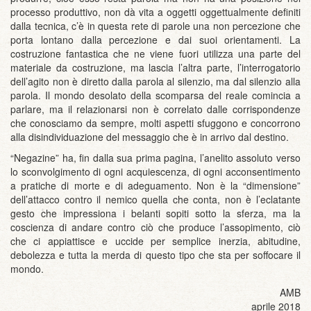
processo produttivo, non dà vita a oggetti oggettualmente definiti
dalla tecnica, c’è in questa rete di parole una non percezione che
porta lontano dalla percezione e dai suoi orientamenti. La
costruzione fantastica che ne viene fuori utilizza una parte del
materiale da costruzione, ma lascia l’altra parte, l’interrogatorio
dell’agito non è diretto dalla parola al silenzio, ma dal silenzio alla
parola. Il mondo desolato della scomparsa del reale comincia a
parlare, ma il relazionarsi non è correlato dalle corrispondenze
che conosciamo da sempre, molti aspetti sfuggono e concorrono
alla disindividuazione del messaggio che è in arrivo dal destino.
“Negazine” ha, fin dalla sua prima pagina, l’anelito assoluto verso
lo sconvolgimento di ogni acquiescenza, di ogni acconsentimento
a pratiche di morte e di adeguamento. Non è la “dimensione”
dell’attacco contro il nemico quella che conta, non è l’eclatante
gesto che impressiona i belanti sopiti sotto la sferza, ma la
coscienza di andare contro ciò che produce l’assopimento, ciò
che ci appiattisce e uccide per semplice inerzia, abitudine,
debolezza e tutta la merda di questo tipo che sta per soffocare il
mondo.
AMB
aprile 2018