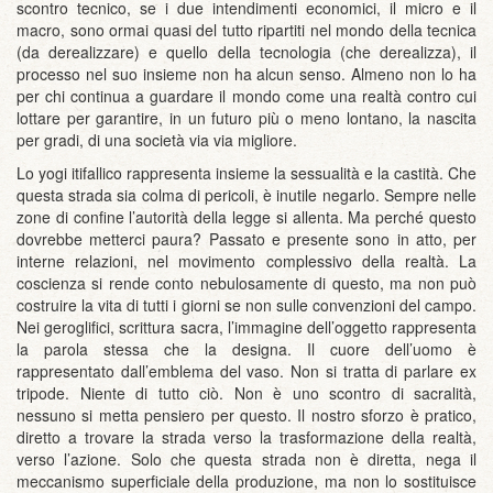
scontro tecnico, se i due intendimenti economici, il micro e il
macro, sono ormai quasi del tutto ripartiti nel mondo della tecnica
(da derealizzare) e quello della tecnologia (che derealizza), il
processo nel suo insieme non ha alcun senso. Almeno non lo ha
per chi continua a guardare il mondo come una realtà contro cui
lottare per garantire, in un futuro più o meno lontano, la nascita
per gradi, di una società via via migliore.
Lo yogi itifallico rappresenta insieme la sessualità e la castità. Che
questa strada sia colma di pericoli, è inutile negarlo. Sempre nelle
zone di confine l’autorità della legge si allenta. Ma perché questo
dovrebbe metterci paura? Passato e presente sono in atto, per
interne relazioni, nel movimento complessivo della realtà. La
coscienza si rende conto nebulosamente di questo, ma non può
costruire la vita di tutti i giorni se non sulle convenzioni del campo.
Nei geroglifici, scrittura sacra, l’immagine dell’oggetto rappresenta
la parola stessa che la designa. Il cuore dell’uomo è
rappresentato dall’emblema del vaso. Non si tratta di parlare ex
tripode. Niente di tutto ciò. Non è uno scontro di sacralità,
nessuno si metta pensiero per questo. Il nostro sforzo è pratico,
diretto a trovare la strada verso la trasformazione della realtà,
verso l’azione. Solo che questa strada non è diretta, nega il
meccanismo superficiale della produzione, ma non lo sostituisce