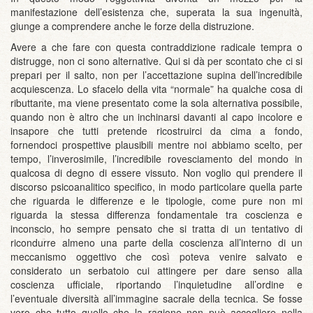
manifestazione dell’esistenza che, superata la sua ingenuità,
giunge a comprendere anche le forze della distruzione.
Avere a che fare con questa contraddizione radicale tempra o
distrugge, non ci sono alternative. Qui si dà per scontato che ci si
prepari per il salto, non per l’accettazione supina dell’incredibile
acquiescenza. Lo sfacelo della vita “normale” ha qualche cosa di
ributtante, ma viene presentato come la sola alternativa possibile,
quando non è altro che un inchinarsi davanti al capo incolore e
insapore che tutti pretende ricostruirci da cima a fondo,
fornendoci prospettive plausibili mentre noi abbiamo scelto, per
tempo, l’inverosimile, l’incredibile rovesciamento del mondo in
qualcosa di degno di essere vissuto. Non voglio qui prendere il
discorso psicoanalitico specifico, in modo particolare quella parte
che riguarda le differenze e le tipologie, come pure non mi
riguarda la stessa differenza fondamentale tra coscienza e
inconscio, ho sempre pensato che si tratta di un tentativo di
ricondurre almeno una parte della coscienza all’interno di un
meccanismo oggettivo che così poteva venire salvato e
considerato un serbatoio cui attingere per dare senso alla
coscienza ufficiale, riportando l’inquietudine all’ordine e
l’eventuale diversità all’immagine sacrale della tecnica. Se fosse
vero che tutto quello che la ragione non può accogliere nella