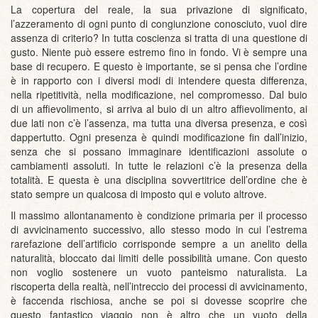
La copertura del reale, la sua privazione di significato,
l’azzeramento di ogni punto di congiunzione conosciuto, vuol dire
assenza di criterio? In tutta coscienza si tratta di una questione di
gusto. Niente può essere estremo fino in fondo. Vi è sempre una
base di recupero. E questo è importante, se si pensa che l’ordine
è in rapporto con i diversi modi di intendere questa differenza,
nella ripetitività, nella modificazione, nel compromesso. Dal buio
di un affievolimento, si arriva al buio di un altro affievolimento, ai
due lati non c’è l’assenza, ma tutta una diversa presenza, e così
dappertutto. Ogni presenza è quindi modificazione fin dall’inizio,
senza che si possano immaginare identificazioni assolute o
cambiamenti assoluti. In tutte le relazioni c’è la presenza della
totalità. E questa è una disciplina sovvertitrice dell’ordine che è
stato sempre un qualcosa di imposto qui e voluto altrove.
Il massimo allontanamento è condizione primaria per il processo
di avvicinamento successivo, allo stesso modo in cui l’estrema
rarefazione dell’artificio corrisponde sempre a un anelito della
naturalità, bloccato dai limiti delle possibilità umane. Con questo
non voglio sostenere un vuoto panteismo naturalista. La
riscoperta della realtà, nell’intreccio dei processi di avvicinamento,
è faccenda rischiosa, anche se poi si dovesse scoprire che
questo fantastico viaggio non è altro che un vuoto della