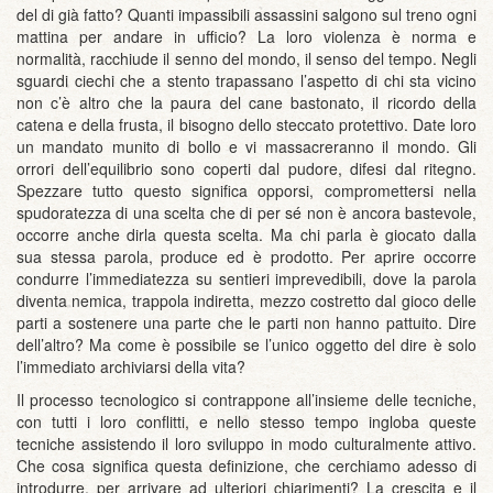
del di già fatto? Quanti impassibili assassini salgono sul treno ogni
mattina per andare in ufficio? La loro violenza è norma e
normalità, racchiude il senno del mondo, il senso del tempo. Negli
sguardi ciechi che a stento trapassano l’aspetto di chi sta vicino
non c’è altro che la paura del cane bastonato, il ricordo della
catena e della frusta, il bisogno dello steccato protettivo. Date loro
un mandato munito di bollo e vi massacreranno il mondo. Gli
orrori dell’equilibrio sono coperti dal pudore, difesi dal ritegno.
Spezzare tutto questo significa opporsi, compromettersi nella
spudoratezza di una scelta che di per sé non è ancora bastevole,
occorre anche dirla questa scelta. Ma chi parla è giocato dalla
sua stessa parola, produce ed è prodotto. Per aprire occorre
condurre l’immediatezza su sentieri imprevedibili, dove la parola
diventa nemica, trappola indiretta, mezzo costretto dal gioco delle
parti a sostenere una parte che le parti non hanno pattuito. Dire
dell’altro? Ma come è possibile se l’unico oggetto del dire è solo
l’immediato archiviarsi della vita?
Il processo tecnologico si contrappone all’insieme delle tecniche,
con tutti i loro conflitti, e nello stesso tempo ingloba queste
tecniche assistendo il loro sviluppo in modo culturalmente attivo.
Che cosa significa questa definizione, che cerchiamo adesso di
introdurre, per arrivare ad ulteriori chiarimenti? La crescita e il