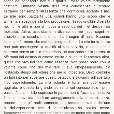
scopo del conoscere non è la qualità. Posso volere fortemente
costruire l’immane vastità della mia conoscenza e restare
estraneo per sempre all’assenza che dormicchia accanto a me.
Le mie sono parzialità utili, quindi hanno uno scopo che le
alimenta e sospinge alla loro produzione, l’irraggiungibile diversità
no, non è utile e non si muove a seconda dei miei desideri da
mollusco. L’altro, assolutamente diverso, dorme i suoi sogni nel
silenzio della desolazione e non ha bisogno di nulla. Essendo
l’uno che è, meno che mai ha bisogno di me. La mia forza fattiva
non può costringere la qualità al suo servizio, e nemmeno il
contrario senza un mio abbandono, un mio cedere alla possibilità
offertami dal destino di essere intuito e di intuire l’esistenza altra,
quella che vivo nel fare come assenza. Non posso porre con la
volontà come fine del mio fare il suo oltrepassamento, c’è
l’ostacolo stesso del volere che me lo impedisce. Devo costruire
un labirinto per superare questo ostacolo e trovarmi sull’apertura
inconsapevolmente. La mia volontà è forte, ma può essere
aggirata, è questa la grande ipotesi di cui conosco solo i primi
passi. L’inesprimibile espresso in parole non è l’assoluta assenza
finalmente svelata, ma è un vaneggiamento privo di concretezza,
oppure, molto più realisticamente, una rammemorazione dell’uno
e dell’esperienza che di quest’ultimo ho potuto avere.
Improvvisamente, nonostante tutti gli appiattimenti che man mano