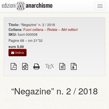
Toggl
navig
Titolo:
“Negazine” n. 2 / 2018
Collana:
Fuori collana – Riviste – Altri editori
SKU:
fuori-000008
Pagine 68 – cm 21*32
euro 5,00
Ordina
PDF
EPUB
HTML
Sorgenti
sorgente
File
semplice
(per
completo
XeLaTeX
in
sorgenti
dispositivi
(per
testo
con
portatili)
la
semplice
allegati
stampa)
“Negazine” n. 2 / 2018