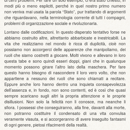
di certi problemi. Per fare un solo esempio, ci era stato chiesto, in
modi più o meno espliciti, perché in quel nostro primo numero
non veniva mai usata la parola “Stato”, pur trattando di argomenti
che riguardavano, nella terminologia corrente di tutti i compagni,
problemi di organizzazione sociale e rivoluzionaria.
Lontano dalle codificazioni. In questo disperato tentativo forse ne
abbiamo costruito altre, altrettanto abbarbicate e inestricabili. La
vita che realizziamo nel mondo è ricca di duplicità, cioè non
possiamo non accorgerci delle apparenze che manipoliamo, dei
ruoli che siamo costretti a giocare. Molti vivono e allevano in loro
questa tabe e sono quindi esseri doppi, giani che in qualunque
momento possono girare l’altro lato della maschera. Per fare
questo hanno bisogno di nascondere il loro vero volto, che non
appartiene a nessuno dei ruoli che sono chiamati a recitare.
Eppure anche loro hanno dentro una inquieta consapevolezza
dell’assenza e, in fondo, non sono contenti, ed è così che quasi
sempre scaricano sugli altri la propria attenzione e le proprie
disillusioni. Non solo la felicità non li conosce, ma neanche li
sfiora. I possessi che conseguiranno, alla fine, davanti alla morte,
non potranno costituire il condensato di una vita convulsa
veramente vissuta, e si accorgeranno di avere inseguito fantasmi
di ogni genere, pietosi rifacimenti della realtà.