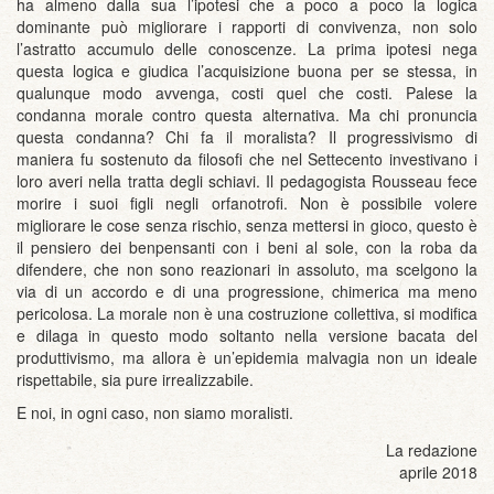
ha almeno dalla sua l’ipotesi che a poco a poco la logica
dominante può migliorare i rapporti di convivenza, non solo
l’astratto accumulo delle conoscenze. La prima ipotesi nega
questa logica e giudica l’acquisizione buona per se stessa, in
qualunque modo avvenga, costi quel che costi. Palese la
condanna morale contro questa alternativa. Ma chi pronuncia
questa condanna? Chi fa il moralista? Il progressivismo di
maniera fu sostenuto da filosofi che nel Settecento investivano i
loro averi nella tratta degli schiavi. Il pedagogista Rousseau fece
morire i suoi figli negli orfanotrofi. Non è possibile volere
migliorare le cose senza rischio, senza mettersi in gioco, questo è
il pensiero dei benpensanti con i beni al sole, con la roba da
difendere, che non sono reazionari in assoluto, ma scelgono la
via di un accordo e di una progressione, chimerica ma meno
pericolosa. La morale non è una costruzione collettiva, si modifica
e dilaga in questo modo soltanto nella versione bacata del
produttivismo, ma allora è un’epidemia malvagia non un ideale
rispettabile, sia pure irrealizzabile.
E noi, in ogni caso, non siamo moralisti.
La redazione
aprile 2018