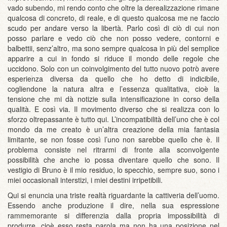
vado subendo, mi rendo conto che oltre la derealizzazione rimane
qualcosa di concreto, di reale, e di questo qualcosa me ne faccio
scudo per andare verso la libertà. Parlo così di ciò di cui non
posso parlare e vedo ciò che non posso vedere, contorni e
balbettii, senz’altro, ma sono sempre qualcosa in più del semplice
apparire a cui in fondo si riduce il mondo delle regole che
uccidono. Solo con un coinvolgimento del tutto nuovo potrò avere
esperienza diversa da quello che ho detto di indicibile,
cogliendone la natura altra e l’essenza qualitativa, cioè la
tensione che mi dà notizie sulla intensificazione in corso della
qualità. E così via. Il movimento diverso che si realizza con lo
sforzo oltrepassante è tutto qui. L’incompatibilità dell’uno che è col
mondo da me creato è un’altra creazione della mia fantasia
limitante, se non fosse così l’uno non sarebbe quello che è. Il
problema consiste nel ritrarmi di fronte alla sconvolgente
possibilità che anche io possa diventare quello che sono. Il
vestigio di Bruno è il mio residuo, lo specchio, sempre suo, sono i
miei occasionali interstizi, i miei destini irripetibili.
Qui si enuncia una triste realtà riguardante la cattiveria dell’uomo.
Essendo anche produzione il dire, nella sua espressione
rammemorante si differenzia dalla propria impossibilità di
produrre, cioè esso resta parola ma non ha una posizione nel