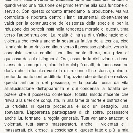
quindi verso una riduzione del primo termine alla sola funzione di
servizio. Con questo concetto intendiamo la produzione, via via
controllata e riportata dentro i limiti strumentali obiettivamente
validi per la continuazione dell’esistenza della specie e per la
riduzione dei pericoli insiti nella tendenza mortale di quest’ultima
verso l’autodistruzione. La realtà è intrisa di un’allucinazione di
violenza che rovina anche la sostanza fattiva della tecnica, cioè
l’annienta in un rinvio continuo verso il possesso globale, verso la
conquista senza confini, non finalmente libera, ma priva di
qualcosa da cui distinguersi. Ora, essendo la distinzione la base
stessa della conquista, cioè, in termini più esatti, del possesso, ne
deriva che la tecnica vuole la distruzione di se stessa, quindi è
profondamente contraddittoria. L’aguzzino che dettaglia e realizza
questa antinomia del possesso, è la parola, essa dà vita
all’allucinazione dell’apparenza e qui condensa la totalità del
potere che il possesso conferisce, totalità insoddisfacente che
rinvia alla ulteriore conquista, in una fame di morte e distruzione.
La crudeltà in questa procedura è solo un dettaglio, una
sbavatura. L’apparenza partecipativa di chi soffre, possessore
anche lui, formano la regola generale. Tutti veniamo attaccati e
violentati, tutti siamo massacratori, anche i violentati e i
massacrati, più cresce la coscienza di questo fatto e più la mia