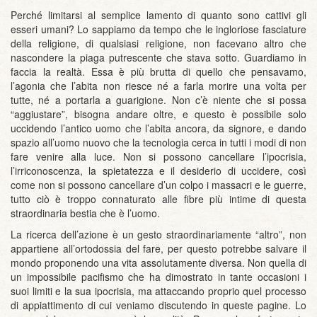
Perché limitarsi al semplice lamento di quanto sono cattivi gli
esseri umani? Lo sappiamo da tempo che le ingloriose fasciature
della religione, di qualsiasi religione, non facevano altro che
nascondere la piaga putrescente che stava sotto. Guardiamo in
faccia la realtà. Essa è più brutta di quello che pensavamo,
l’agonia che l’abita non riesce né a farla morire una volta per
tutte, né a portarla a guarigione. Non c’è niente che si possa
“aggiustare”, bisogna andare oltre, e questo è possibile solo
uccidendo l’antico uomo che l’abita ancora, da signore, e dando
spazio all’uomo nuovo che la tecnologia cerca in tutti i modi di non
fare venire alla luce. Non si possono cancellare l’ipocrisia,
l’irriconoscenza, la spietatezza e il desiderio di uccidere, così
come non si possono cancellare d’un colpo i massacri e le guerre,
tutto ciò è troppo connaturato alle fibre più intime di questa
straordinaria bestia che è l’uomo.
La ricerca dell’azione è un gesto straordinariamente “altro”, non
appartiene all’ortodossia del fare, per questo potrebbe salvare il
mondo proponendo una vita assolutamente diversa. Non quella di
un impossibile pacifismo che ha dimostrato in tante occasioni i
suoi limiti e la sua ipocrisia, ma attaccando proprio quel processo
di appiattimento di cui veniamo discutendo in queste pagine. Lo