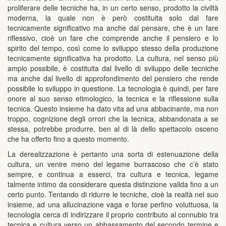
proliferare delle tecniche ha, in un certo senso, prodotto la civiltà
moderna, la quale non è però costituita solo dal fare
tecnicamente significativo ma anche dal pensare, che è un fare
riflessivo, cioè un fare che comprende anche il pensiero e lo
spirito del tempo, così come lo sviluppo stesso della produzione
tecnicamente significativa ha prodotto. La cultura, nel senso più
ampio possibile, è costituita dal livello di sviluppo delle tecniche
ma anche dal livello di approfondimento del pensiero che rende
possibile lo sviluppo in questione. La tecnologia è quindi, per fare
onore al suo senso etimologico, la tecnica e la riflessione sulla
tecnica. Questo insieme ha dato vita ad una abbacinante, ma non
troppo, cognizione degli orrori che la tecnica, abbandonata a se
stessa, potrebbe produrre, ben al di là dello spettacolo osceno
che ha offerto fino a questo momento.
La derealizzazione è pertanto una sorta di estenuazione della
cultura, un venire meno del legame burrascoso che c’è stato
sempre, e continua a esserci, tra cultura e tecnica, legame
talmente intimo da considerare questa distinzione valida fino a un
certo punto. Tentando di ridurre le tecniche, cioè la realtà nel suo
insieme, ad una allucinazione vaga e forse perfino voluttuosa, la
tecnologia cerca di indirizzare il proprio contributo al connubio tra
tecnica e cultura verso un abbassamento del secondo termine e