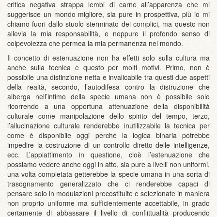
critica negativa strappa lembi di carne all’apparenza che mi
suggerisce un mondo migliore, sia pure in prospettiva, più io mi
chiamo fuori dallo stuolo sterminato dei complici, ma questo non
allevia la mia responsabilità, e neppure il profondo senso di
colpevolezza che permea la mia permanenza nel mondo.
Il concetto di estenuazione non ha effetti solo sulla cultura ma
anche sulla tecnica e questo per molti motivi. Primo, non è
possibile una distinzione netta e invalicabile tra questi due aspetti
della realtà, secondo, l’autodifesa contro la distruzione che
alberga nell’intimo della specie umana non è possibile solo
ricorrendo a una opportuna attenuazione della disponibilità
culturale come manipolazione dello spirito del tempo, terzo,
l’allucinazione culturale renderebbe inutilizzabile la tecnica per
come è disponibile oggi perché la logica binaria potrebbe
impedire la costruzione di un controllo diretto delle intelligenze,
ecc. L’appiattimento in questione, cioè l’estenuazione che
possiamo vedere anche oggi in atto, sia pure a livelli non uniformi,
una volta completata getterebbe la specie umana in una sorta di
trasognamento generalizzato che ci renderebbe capaci di
pensare solo in modulazioni precostituite e selezionate in maniera
non proprio uniforme ma sufficientemente accettabile, in grado
certamente di abbassare il livello di conflittualità producendo