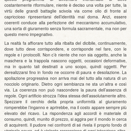
costantemente riformulare, niente è deciso una volta per tutte, la
virtù delle grandi battaglie scivola via come olio di fronte al
capriccioso ripresentarsi dell’identità mai doma. Anzi, essere
coerenti conduce alla perfezione del meccanismo accumulativo,
una sorta di giuramento senza formula sacramentale, ma non per
questo meno impegnativo.
La realtà fa affiorare tutto alla ribalta del dicibile, continuamente,
dove tutto deve corrispondere, e corrisponde nel fare, con le
regole e i protocolli. Non c’è niente che non sia oggetto, anche la
maschera e la trappola nascono oggetti, occasioni deformative,
ma in quanto tali destinati a uno scopo, quindi oggetti. Per
derealizzarsi fino in fondo ne occorre di paura e desolazione. La
spoliazione progressiva non arriva mai del tutto alla natura di un
nocciolo originario. Dietro ogni sembianza ne sta un’altra e così
via. La coerenza non può nascondere la paura dell’assenza di
regole. Ogni artificio strozza l’idea stessa dell’assolutamente altro.
Spezzare il cerchio della propria uniformità al giuramento
romperebbe l’inganno e aprirebbe, ma il costo appare sempre più
elevato del ricavo. La rispondenza agli accordi è materiale di
consumo, quindi, munito di prezzo, si aggira per il mondo in cerca
di acquirenti. Il pudore nei confronti di sé rivela il proprio fondo di
virginale paura, ed è violenta repressione di ogni intenzione altra.