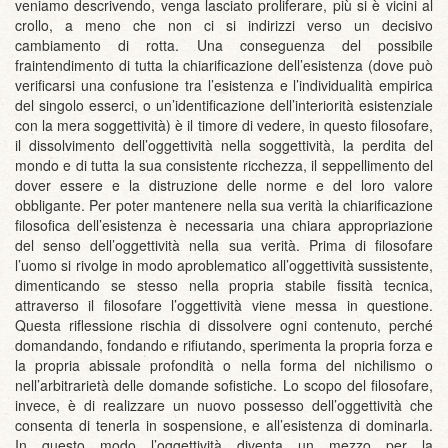
veniamo descrivendo, venga lasciato proliferare, più si è vicini al
crollo, a meno che non ci si indirizzi verso un decisivo
cambiamento di rotta. Una conseguenza del possibile
fraintendimento di tutta la chiarificazione dell’esistenza (dove può
verificarsi una confusione tra l’esistenza e l’individualità empirica
del singolo esserci, o un’identificazione dell’interiorità esistenziale
con la mera soggettività) è il timore di vedere, in questo filosofare,
il dissolvimento dell’oggettività nella soggettività, la perdita del
mondo e di tutta la sua consistente ricchezza, il seppellimento del
dover essere e la distruzione delle norme e del loro valore
obbligante. Per poter mantenere nella sua verità la chiarificazione
filosofica dell’esistenza è necessaria una chiara appropriazione
del senso dell’oggettività nella sua verità. Prima di filosofare
l’uomo si rivolge in modo aproblematico all’oggettività sussistente,
dimenticando se stesso nella propria stabile fissità tecnica,
attraverso il filosofare l’oggettività viene messa in questione.
Questa riflessione rischia di dissolvere ogni contenuto, perché
domandando, fondando e rifiutando, sperimenta la propria forza e
la propria abissale profondità o nella forma del nichilismo o
nell’arbitrarietà delle domande sofistiche. Lo scopo del filosofare,
invece, è di realizzare un nuovo possesso dell’oggettività che
consenta di tenerla in sospensione, e all’esistenza di dominarla.
In questo modo l’oggettività diventa un mezzo per la