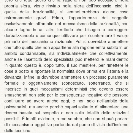
propria sfera, viene rinviato nella sfera dell’inconscio, cioè in
quella della irrazionalità, si ammetterebbero alcune cose
estremamente gravi. Primo, l’appartenenza del soggetto
esclusivamente all’ambito del meccanismo della razionalità, con
alcune fughe in un altro territorio che bisogna o correggere
derealizzandolo o comunque utilizzare per riconfermare il valore
primario del meccanismo razionale. Poi si dovrebbe ammettere
che tutto quello che non appartiene alla ragione entra subito in un
ambito condannabile, sia individualmente che collettivamente,
anche se l’asetticità dello specialista può metterci le mani dentro
in quanto questo è, dopo tutto, il suo mestiere, per rimettere le
cose a posto e riportare la normalità dove prima era l’isteria e la
devianza. Infine, si dovrebbe ammettere un processo puramente
formale e oggettivamente sconosciuto, sotterraneo, che si
inserisce in quei meccanismi deterministi che devono essere
smascherati non solo per le conseguenze negative che possono
continuare ad avere anche oggi, e non solo nell’ambito della
psicoanalisi, ma anche perché capaci soltanto di alimentare una
ricerca basata sul sospetto e non sulla totalità delle relazioni
possibili. È infatti evidente, a me sembra, che non si può parlare
di meccanismo oggettivo partendo dal punto di vista dell’insieme
delle tecniche.