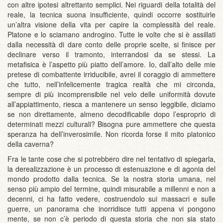
con altre ipotesi altrettanto semplici. Nei riguardi della totalità del
reale, la tecnica suona insufficiente, quindi occorre sostituirle
un’altra visione della vita per capire la complessità del reale.
Platone e lo sciamano androgino. Tutte le volte che si è assillati
dalla necessità di dare conto delle proprie scelte, si finisce per
declinare verso il tramonto, interrandosi da se stessi. La
metafisica è l’aspetto più piatto dell’amore. Io, dall’alto delle mie
pretese di combattente irriducibile, avrei il coraggio di ammettere
che tutto, nell’infelicemente tragica realtà che mi circonda,
sempre di più incomprensibile nel velo delle uniformità dovute
all’appiattimento, riesca a mantenere un senso leggibile, diciamo
se non direttamente, almeno decodificabile dopo l’esproprio di
determinati mezzi culturali? Bisogna pure ammettere che questa
speranza ha dell’inverosimile. Non ricorda forse il mito platonico
della caverna?
Fra le tante cose che si potrebbero dire nel tentativo di spiegarla,
la derealizzazione è un processo di estenuazione e di agonia del
mondo prodotto dalla tecnica. Se la nostra storia umana, nel
senso più ampio del termine, quindi misurabile a millenni e non a
decenni, ci ha fatto vedere, costruendolo sui massacri e sulle
guerre, un panorama che inorridisce tutti appena vi pongono
mente, se non c’è periodo di questa storia che non sia stato