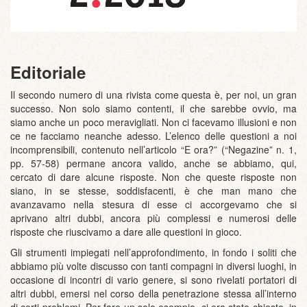
Editoriale
Il secondo numero di una rivista come questa è, per noi, un gran
successo. Non solo siamo contenti, il che sarebbe ovvio, ma
siamo anche un poco meravigliati. Non ci facevamo illusioni e non
ce ne facciamo neanche adesso. L’elenco delle questioni a noi
incomprensibili, contenuto nell’articolo “E ora?” (“Negazine” n. 1,
pp. 57-58) permane ancora valido, anche se abbiamo, qui,
cercato di dare alcune risposte. Non che queste risposte non
siano, in se stesse, soddisfacenti, è che man mano che
avanzavamo nella stesura di esse ci accorgevamo che si
aprivano altri dubbi, ancora più complessi e numerosi delle
risposte che riuscivamo a dare alle questioni in gioco.
Gli strumenti impiegati nell’approfondimento, in fondo i soliti che
abbiamo più volte discusso con tanti compagni in diversi luoghi, in
occasione di incontri di vario genere, si sono rivelati portatori di
altri dubbi, emersi nel corso della penetrazione stessa all’interno