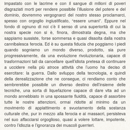
impastato con le lacrime e con il sangue di milioni di poveri
disgraziati morti per rendere possibile l’illusione del potere e del
dominio, dovremmo vergognarci del nostro stesso proclamarci,
spesso con orgoglio ingiustificato, “essere umani”. Eppure nel
fondo di ognuno di noi c’è il senso di una superiorità di cui la
nostra specie non si è, finora, dimostrata degna, ma che
sappiamo sussiste, forse sommersa e quasi dissolta dalla nostra
cannibalesca ferocia. Ed è su questa fiducia che poggiamo i piedi
quando sogniamo un mondo diverso, prodotto, sia pure
progressivamente, da una evoluzione rivoluzionaria, capace di
trasformazioni tali da cancellare quell’idiota pretesa di continuare
a uccidere nella più atroce attività che l’uomo ha deciso di
esercitare: la guerra. Dallo sviluppo della tecnologia, e quindi
della derealizzazione che ne consegue, ci rendiamo conto che
sembrerebbe possibile un diverso destino dell’insieme delle
tecniche, una sorta di liquefazione capace di dare vita ad un
mondo annebbiato in una spossante fluidità, capace di assorbire
tutte le nostre attenzioni, ormai ridotte al minimo da un
movimento di appiattimento e svuotamento della sostanza
culturale che, pur in mezzo alla ferocia e ai massacri, persisteva
nel suo affacciarsi orgoglioso, quasi a volere lottare, impotente,
contro l’idiozia e l’ignoranza dei muscoli guerrieri.