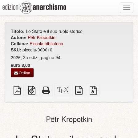
Toggl
navig
Titolo:
Lo Stato e il suo ruolo storico
Autore:
Pëtr Kropotkin
Collana:
Piccola biblioteca
SKU:
piccola-000010
2026, 3a ediz., pagine 94
euro 8,00
Ordina
PDF
EPUB
HTML
Sorgenti
sorgente
File
semplice
(per
completo
XeLaTeX
in
sorgenti
dispositivi
(per
testo
con
portatili)
la
semplice
allegati
stampa)
Pëtr Kropotkin