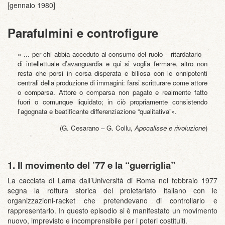
[gennaio 1980]
Parafulmini e controfigure
« ... per chi abbia acceduto al consumo del ruolo – ritardatario –
di intellettuale d’avanguardia e qui si voglia fermare, altro non
resta che porsi in corsa disperata e biliosa con le onnipotenti
centrali della produzione di immagini: farsi scritturare come attore
o comparsa. Attore o comparsa non pagato e realmente fatto
fuori o comunque liquidato; in ciò propriamente consistendo
l’agognata e beatificante differenziazione “qualitativa”».
(G. Cesarano – G. Collu,
Apocalisse e rivoluzione
)
1. Il movimento del ’77 e la “guerriglia”
La cacciata di Lama dall’Università di Roma nel febbraio 1977
segna la rottura storica del proletariato italiano con le
organizzazioni-racket che pretendevano di controllarlo e
rappresentarlo. In questo episodio si è manifestato un movimento
nuovo, imprevisto e incomprensibile per i poteri costituiti.