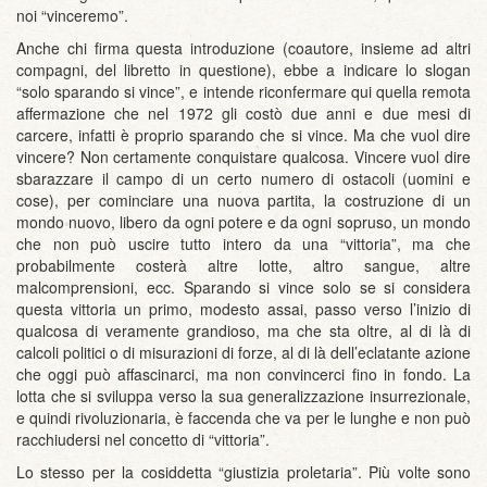
noi “vinceremo”.
Anche chi firma questa introduzione (coautore, insieme ad altri
compagni, del libretto in questione), ebbe a indicare lo slogan
“solo sparando si vince”, e intende riconfermare qui quella remota
affermazione che nel 1972 gli costò due anni e due mesi di
carcere, infatti è proprio sparando che si vince. Ma che vuol dire
vincere? Non certamente conquistare qualcosa. Vincere vuol dire
sbarazzare il campo di un certo numero di ostacoli (uomini e
cose), per cominciare una nuova partita, la costruzione di un
mondo nuovo, libero da ogni potere e da ogni sopruso, un mondo
che non può uscire tutto intero da una “vittoria”, ma che
probabilmente costerà altre lotte, altro sangue, altre
malcomprensioni, ecc. Sparando si vince solo se si considera
questa vittoria un primo, modesto assai, passo verso l’inizio di
qualcosa di veramente grandioso, ma che sta oltre, al di là di
calcoli politici o di misurazioni di forze, al di là dell’eclatante azione
che oggi può affascinarci, ma non convincerci fino in fondo. La
lotta che si sviluppa verso la sua generalizzazione insurrezionale,
e quindi rivoluzionaria, è faccenda che va per le lunghe e non può
racchiudersi nel concetto di “vittoria”.
Lo stesso per la cosiddetta “giustizia proletaria”. Più volte sono