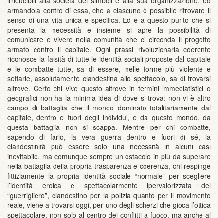
irriducibili alla società dei simboli e alla sua organizzazione, ed
armandola contro di essa, che a ciascuno è possibile ritrovare il
senso di una vita unica e specifica. Ed è a questo punto che si
presenta la necessità e insieme si apre la possibilità di
comunicare e vivere nella comunità che ci circonda il progetto
armato contro il capitale. Ogni prassi rivoluzionaria coerente
riconosce la falsità di tutte le identità sociali proposte dal capitale
e le combatte tutte, sa di essere, nelle forme più violente e
settarie, assolutamente clandestina allo spettacolo, sa di trovarsi
altrove. Certo chi vive questo altrove in termini immediatistici o
geografici non ha la minima idea di dove si trova: non vi è altro
campo di battaglia che il mondo dominato totalitariamente dal
capitale, dentro e fuori degli individui, e da questo mondo, da
questa battaglia non si scappa. Mentre per chi combatte,
sapendo di farlo, la vera guerra dentro e fuori di sé, la
clandestinità può essere solo una necessità in alcuni casi
inevitabile, ma comunque sempre un ostacolo in più da superare
nella battaglia della propria trasparenza e coerenza, chi respinge
fittiziamente la propria identità sociale “normale” per scegliere
l’identità eroica e spettacolarmente ipervalorizzata del
“guerrigliero”, clandestino per la polizia quanto per il movimento
reale, viene a trovarsi oggi, per uno degli scherzi che gioca l’ottica
spettacolare, non solo al centro dei conflitti a fuoco, ma anche al