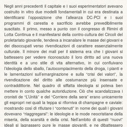
Negli anni precedenti il capitale e i suoi esperimentatori avevano
costruito in vitro due modelli fondamentali in cui era destinata a
identificarsi l’opposizione che l’alleanza DC-PCI e i suoi
programmi di carestia e sacrificio avrebbe prevedibilmente
suscitato. Il primo, messo a punto con il congresso di Rimini di
Lotta Continua e il manifestarsi della contro-cultura dei Circoli del
proletariato giovanile, tendeva a incanalare le masse dei giovani e
dei disoccupati verso rivendicazioni di carattere essenzialmente
culturale. Il minore dei mali per il sistema era che i giovani si
battessero per vedere riconosciuto il loro diritto ad una nuova
identità e a uno stile di vita alternativo, in cui confluivano
l’ideologia dello sballo, l’autocompiacimento della droga, i pianti e
le lamentazioni sull’emarginazione e sulla “crisi dei valori”, la
rivendicazione del diritto alle costumanze più insensate e
contraddittorie. Nel quadro di siffatta ideologia si poteva ben
mettere in conto qualche autoriduzione. Ciò che scandalizzava i
cronisti de “L’Unità” e del “Corriere della sera” erano unicamente
gli espropri nei quali la teppa si riforniva di champagne e caviale:
mostrando così di rifiutare i “contenuti” in nome dei quali i giovani
dovevano “riaggregarsi”: le ideologie e le mode neocristiane della
miseria, della scarsità e della crisi. Nell’ambito di questi “nuovi”
ideali si lagnassero pure le masse giovanili, e ne dibattessero