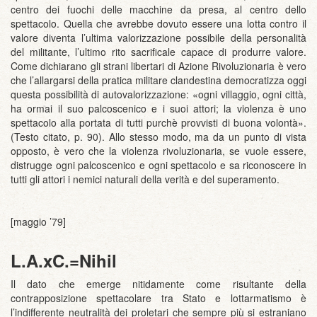
centro dei fuochi delle macchine da presa, al centro dello
spettacolo. Quella che avrebbe dovuto essere una lotta contro il
valore diventa l’ultima valorizzazione possibile della personalità
del militante, l’ultimo rito sacrificale capace di produrre valore.
Come dichiarano gli strani libertari di Azione Rivoluzionaria è vero
che l’allargarsi della pratica militare clandestina democratizza oggi
questa possibilità di autovalorizzazione: «ogni villaggio, ogni città,
ha ormai il suo palcoscenico e i suoi attori; la violenza è uno
spettacolo alla portata di tutti purchè provvisti di buona volontà».
(Testo citato, p. 90). Allo stesso modo, ma da un punto di vista
opposto, è vero che la violenza rivoluzionaria, se vuole essere,
distrugge ogni palcoscenico e ogni spettacolo e sa riconoscere in
tutti gli attori i nemici naturali della verità e del superamento.
[maggio ’79]
L.A.xC.=Nihil
Il dato che emerge nitidamente come risultante della
contrapposizione spettacolare tra Stato e lottarmatismo è
l’indifferente neutralità dei proletari che sempre più si estraniano