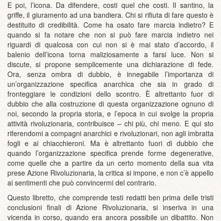
E poi, l’icona. Da difendere, costi quel che costi. Il santino, la
griffe, il giuramento ad una bandiera. Chi si rifiuta di fare questo è
destituito di credibilità. Come ha osato fare marcia indietro? E
quando si fa notare che non si può fare marcia indietro nei
riguardi di qualcosa con cui non si è mai stato d’accordo, il
balenio dell’icona torna maliziosamente a farsi luce. Non si
discute, si propone semplicemente una dichiarazione di fede.
Ora, senza ombra di dubbio, è innegabile l’importanza di
un’organizzazione specifica anarchica che sia in grado di
fronteggiare le condizioni dello scontro. È altrettanto fuor di
dubbio che alla costruzione di questa organizzazione ognuno di
noi, secondo la propria storia, e l’epoca in cui svolge la propria
attività rivoluzionaria, contribuisce – chi più, chi meno. E qui sto
riferendomi a compagni anarchici e rivoluzionari, non agli imbratta
fogli e ai chiacchieroni. Ma è altrettanto fuori di dubbio che
quando l’organizzazione specifica prende forme degenerative,
come quelle che a partire da un certo momento della sua vita
prese Azione Rivoluzionaria, la critica si impone, e non c’è appello
ai sentimenti che può convincermi del contrario.
Questo libretto, che comprende testi redatti ben prima delle tristi
conclusioni finali di Azione Rivoluzionaria, si inseriva in una
vicenda in corso, quando era ancora possibile un dibattito. Non