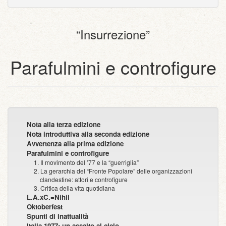
dispositivi
(per
testo
con
portatili)
la
semplice
allegati
stampa)
“Insurrezione”
Parafulmini e controfigure
Nota alla terza edizione
Nota introduttiva alla seconda edizione
Avvertenza alla prima edizione
Parafulmini e controfigure
1. Il movimento del ’77 e la “guerriglia”
2. La gerarchia del “Fronte Popolare” delle organizzazioni
clandestine: attori e controfigure
3. Critica della vita quotidiana
L.A.xC.=Nihil
Oktoberfest
Spunti di inattualità
Italia 1977: un assalto al cielo