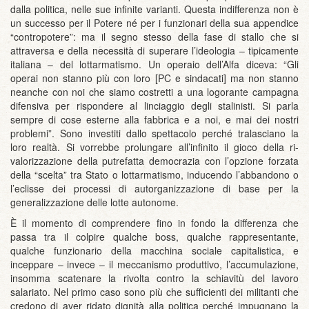
dalla politica, nelle sue infinite varianti. Questa indifferenza non è
un successo per il Potere né per i funzionari della sua appendice
“contropotere”: ma il segno stesso della fase di stallo che si
attraversa e della necessità di superare l’ideologia – tipicamente
italiana – del lottarmatismo. Un operaio dell’Alfa diceva: “Gli
operai non stanno più con loro [PC e sindacati] ma non stanno
neanche con noi che siamo costretti a una logorante campagna
difensiva per rispondere al linciaggio degli stalinisti. Si parla
sempre di cose esterne alla fabbrica e a noi, e mai dei nostri
problemi”. Sono investiti dallo spettacolo perché tralasciano la
loro realtà. Si vorrebbe prolungare all’infinito il gioco della ri-
valorizzazione della putrefatta democrazia con l’opzione forzata
della “scelta” tra Stato o lottarmatismo, inducendo l’abbandono o
l’eclisse dei processi di autorganizzazione di base per la
generalizzazione delle lotte autonome.
È il momento di comprendere fino in fondo la differenza che
passa tra il colpire qualche boss, qualche rappresentante,
qualche funzionario della macchina sociale capitalistica, e
inceppare – invece – il meccanismo produttivo, l’accumulazione,
insomma scatenare la rivolta contro la schiavitù del lavoro
salariato. Nel primo caso sono più che sufficienti dei militanti che
credono di aver ridato dignità alla politica perché impugnano la