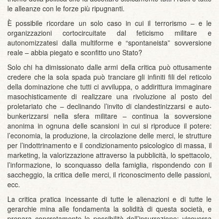
le alleanze con le forze più ripugnanti.
È possibile ricordare un solo caso in cui il terrorismo – e le
organizzazioni cortocircuitate dal feticismo militare e
autonomizzatesi dalla multiforme e “spontaneista” sovversione
reale – abbia piegato e sconfitto uno Stato?
Solo chi ha dimissionato dalle armi della critica può ottusamente
credere che la sola spada può tranciare gli infiniti fili del reticolo
della dominazione che tutti ci avviluppa, o addirittura immaginare
masochisticamente di realizzare una rivoluzione al posto del
proletariato che – declinando l’invito di clandestinizzarsi e auto-
bunkerizzarsi nella sfera militare – continua la sovversione
anonima in ognuna delle scansioni in cui si riproduce il potere:
l’economia, la produzione, la circolazione delle merci, le strutture
per l’indottrinamento e il condizionamento psicologico di massa, il
marketing, la valorizzazione attraverso la pubblicità, lo spettacolo,
l’informazione, lo sconquasso della famiglia, rispondendo con il
saccheggio, la critica delle merci, il riconoscimento delle passioni,
ecc.
La critica pratica incessante di tutte le alienazioni e di tutte le
gerarchie mina alle fondamenta la solidità di questa società, e
prepara concretamente le possibilità dell’insurrezione; viceversa