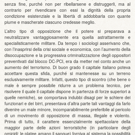
senza fine, purché non per ribellarsene e distruggerli, ma al
contrario per rivendicare con essi la dignità della propria
condizione esistenziale e la libertà di addobbarla con quante
piume e mascherate ciascuno credesse meglio.
L’altro tipo di opposizione che il potere si preparava a
neutralizzare vantaggiosamente era quella astrattamente e
specialisticamente militare. Da tempo i sociologi asserivano che,
con l’inasprirsi della crisi sociale e economica, con l’aumento della
disoccupazione e la progressiva criminalizzazione degli oppositori
preventivati dal blocco DC-PCI, era da metter nel conto anche un
aumento del terrorismo. Di buon grado il capitale italiano poteva
accettare questa sfida, purché si mantenesse su un terreno
esclusivamente militare. Infatti, questo tipo di scontro (che bene o
male è sempre possibile ridurre a un problema tecnico, per
risolvere il quale il capitale dispone in partenza di forze superiori a
quelle nemiche), se comportava indubbi disagi per le schiere dei
funzionari e dei birri, presentava d’altra parte tali vantaggi da farlo
divenire un male minore, incomparabilmente preferibile al pericolo
di un movimento di opposizione di massa, illegale e violento.
Prima di tutto, il carattere essenzialmente spettacolare della
maggior parte delle azioni terroristiche (in particolare degli
omicidi: le platee amano il sangue) forniva al sistema la possibilità