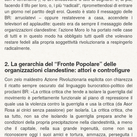
facendo il tifo per loro, o, i più “radicali”, ripromettendosi di entrare
un giorno nel partito degli eroi. Questo è stato il messaggio delle
BR: arruolatevi – oppure restatevene a casa, accendete i
televisori ed applaudite: questo era da sempre il messaggio delle
organizzazioni clandestine: l’azione Moro lo ha portato nelle case
di tutti e in questo modo ha obbligato tutti quelli che volevano
restare fedeli alla propria soggettività rivoluzionaria a respingerlo
radicalmente.
2. La gerarchia del “Fronte Popolare” delle
organizzazioni clandestine: attori e controfigure
Con zelo maldestro Azione Rivoluzionaria esplicita con chiarezza
il ricatto sempre oscurato dal linguaggio burocratico-politico dei
proclami BR: «La critica critica che tende a isolare la guerriglia dal
movimento è perfettamente funzionale al piano di repressione il
quale usa la violenza contro la guerriglia e usa la critica (da Asor
Rosa ai cinici senza passione) per isolarla. La critica critica, che
sa tutto, non sa che isolando la guerriglia prepara anche le
condizioni della propria precipitazione nella clandestinità, a meno
che il capitale, nella sua grande ingenuità, come non sa
riconoscere oggi i suoi amici e tortura, ammazza, perseguita i