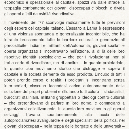
economico e operazionale al capitale, spazzi via dalle strade la
teppaglia combattente dei giovani disoccupati e blocchi e divida
gli operai affetti da avidità rivendicativa.
Il movimento del ’77 sconvolge radicalmente tutte le previsioni
degli esperti del capitale italiano. L’assalto a Lama è espressione
di una violenza spontanea e generalizzata incontenibile, che ha
infranto bruscamente tutte le barriere culturali e generazionali
precostituite: indiani e militanti dell’Autonomia, giovani sballati e
operai organizzati si incontravano nell’azione, al di là delle loro
rispettive identità sociologiche – che per i rivoluzionari non si
tratta certo di rivendicare, ma di abolire –, in quanto proletariato,
in quanto cioè movimento storico che distrugge e supera il
capitale e la società demente da esso prodotta. L’incubo di tutti i
poteri prende corpo e realtà: i proletari si incontrano senza
intermediari, ciascuno facendosi carico autonomamente della
soluzione dei propri problemi e rifiutando tutti coloro – sindacalisti,
burocrati staliniani, militanti gruppettari o ideologi contro-culturali
– che pretendevano di parlare in loro nome, e cominciano a
organizzarsi collettivamente. In questo loro movimento gli operai
selvaggi trovano spontaneamente, alla faccia delle
autoproclamatesi avanguardie e degli specialisti della politica, nei
giovani disoccupati – nella teppa delle borgate e delle università –