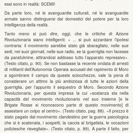
essi sono in realtà: SCEMI!
Da parte loro, né le avanguardie culturali, né le avanguardie
armate sanno distinguersi dai domestici del potere per la loro
intelligenza della realtà.
Tanto meno si può dire, oggi, che le critiche di Azione
Rivoluzionaria siano intelligenti: « ... si può azzardare l’ipotesi
contraria: il movimento sarebbe stato già sbaragliato, nelle sue
sedi, nei suoi giornali, nelle sue radio, se la guerriglia non facesse
da parafulmine, attirandosi addosso tutto l’apparato repressivo».
(Testo citato, p. 90). Se non bastasse la recente ondata di arresti
di militanti dell’Autonomia Operaia accusati del rapimento di Moro
a sgombrare il campo da queste sciocchezze, vale la pena di
considerare un attimo la più ambiziosa di tutte le azioni della
guerriglia, per l’appunto il sequestro di Moro. Secondo Azione
Rivoluzionaria, per questa impresa la cui «sostanza sta nella
capacità del movimento rivoluzionario nel suo insieme [e le
Brigate Rosse si riconoscono parte di questo movimento] di
assestare un colpo al centro». (Testo citato, pag. 88). «Il prezzo è
stato pagato dal movimento clandestino per la guerra psicologica
che si è scatenata, i sospetti, la caccia al brigatista, le vocazioni
poliziesche risvegliate». (Testo citato, p. 89). A parte il fatto, per