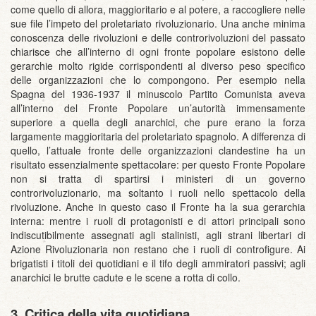
come quello di allora, maggioritario e al potere, a raccogliere nelle
sue file l’impeto del proletariato rivoluzionario. Una anche minima
conoscenza delle rivoluzioni e delle controrivoluzioni del passato
chiarisce che all’interno di ogni fronte popolare esistono delle
gerarchie molto rigide corrispondenti al diverso peso specifico
delle organizzazioni che lo compongono. Per esempio nella
Spagna del 1936-1937 il minuscolo Partito Comunista aveva
all’interno del Fronte Popolare un’autorità immensamente
superiore a quella degli anarchici, che pure erano la forza
largamente maggioritaria del proletariato spagnolo. A differenza di
quello, l’attuale fronte delle organizzazioni clandestine ha un
risultato essenzialmente spettacolare: per questo Fronte Popolare
non si tratta di spartirsi i ministeri di un governo
controrivoluzionario, ma soltanto i ruoli nello spettacolo della
rivoluzione. Anche in questo caso il Fronte ha la sua gerarchia
interna: mentre i ruoli di protagonisti e di attori principali sono
indiscutibilmente assegnati agli stalinisti, agli strani libertari di
Azione Rivoluzionaria non restano che i ruoli di controfigure. Ai
brigatisti i titoli dei quotidiani e il tifo degli ammiratori passivi; agli
anarchici le brutte cadute e le scene a rotta di collo.
3. Critica della vita quotidiana