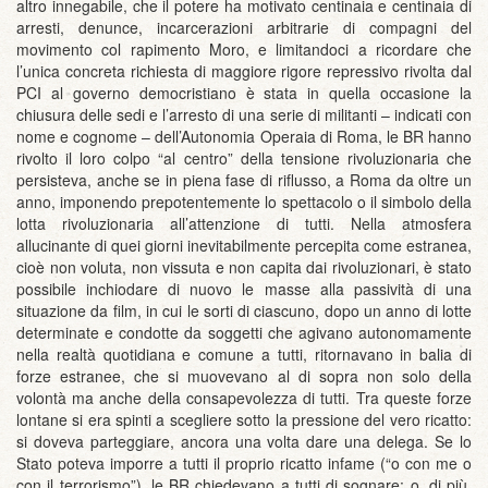
altro innegabile, che il potere ha motivato centinaia e centinaia di
arresti, denunce, incarcerazioni arbitrarie di compagni del
movimento col rapimento Moro, e limitandoci a ricordare che
l’unica concreta richiesta di maggiore rigore repressivo rivolta dal
PCI al governo democristiano è stata in quella occasione la
chiusura delle sedi e l’arresto di una serie di militanti – indicati con
nome e cognome – dell’Autonomia Operaia di Roma, le BR hanno
rivolto il loro colpo “al centro” della tensione rivoluzionaria che
persisteva, anche se in piena fase di riflusso, a Roma da oltre un
anno, imponendo prepotentemente lo spettacolo o il simbolo della
lotta rivoluzionaria all’attenzione di tutti. Nella atmosfera
allucinante di quei giorni inevitabilmente percepita come estranea,
cioè non voluta, non vissuta e non capita dai rivoluzionari, è stato
possibile inchiodare di nuovo le masse alla passività di una
situazione da film, in cui le sorti di ciascuno, dopo un anno di lotte
determinate e condotte da soggetti che agivano autonomamente
nella realtà quotidiana e comune a tutti, ritornavano in balia di
forze estranee, che si muovevano al di sopra non solo della
volontà ma anche della consapevolezza di tutti. Tra queste forze
lontane si era spinti a scegliere sotto la pressione del vero ricatto:
si doveva parteggiare, ancora una volta dare una delega. Se lo
Stato poteva imporre a tutti il proprio ricatto infame (“o con me o
con il terrorismo”), le BR chiedevano a tutti di sognare: o, di più,