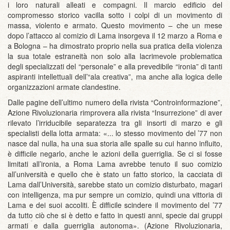
i loro naturali alleati e compagni. Il marcio edificio del
compromesso storico vacilla sotto i colpi di un movimento di
massa, violento e armato. Questo movimento – che un mese
dopo l’attacco al comizio di Lama insorgeva il 12 marzo a Roma e
a Bologna – ha dimostrato proprio nella sua pratica della violenza
la sua totale estraneità non solo alla lacrimevole problematica
degli specializzati del “personale” e alla prevedibile “ironia” di tanti
aspiranti intellettuali dell’“ala creativa”, ma anche alla logica delle
organizzazioni armate clandestine.
Dalle pagine dell’ultimo numero della rivista “Controinformazione”,
Azione Rivoluzionaria rimprovera alla rivista “Insurrezione” di aver
rilevato l’irriducibile separatezza tra gli insorti di marzo e gli
specialisti della lotta armata: «... lo stesso movimento del ’77 non
nasce dal nulla, ha una sua storia alle spalle su cui hanno influito,
è difficile negarlo, anche le azioni della guerriglia. Se ci si fosse
limitati all’ironia, a Roma Lama avrebbe tenuto il suo comizio
all’università e quello che è stato un fatto storico, la cacciata di
Lama dall’Università, sarebbe stato un comizio disturbato, magari
con intelligenza, ma pur sempre un comizio, quindi una vittoria di
Lama e dei suoi accoliti. È difficile scindere il movimento del ’77
da tutto ciò che si è detto e fatto in questi anni, specie dai gruppi
armati e dalla guerriglia autonoma». (Azione Rivoluzionaria,