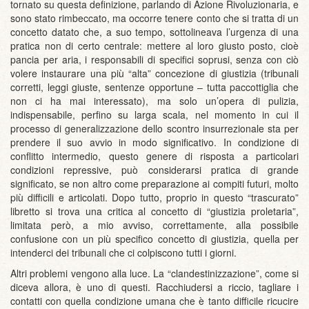
tornato su questa definizione, parlando di Azione Rivoluzionaria, e
sono stato rimbeccato, ma occorre tenere conto che si tratta di un
concetto datato che, a suo tempo, sottolineava l’urgenza di una
pratica non di certo centrale: mettere al loro giusto posto, cioè
pancia per aria, i responsabili di specifici soprusi, senza con ciò
volere instaurare una più “alta” concezione di giustizia (tribunali
corretti, leggi giuste, sentenze opportune – tutta paccottiglia che
non ci ha mai interessato), ma solo un’opera di pulizia,
indispensabile, perfino su larga scala, nel momento in cui il
processo di generalizzazione dello scontro insurrezionale sta per
prendere il suo avvio in modo significativo. In condizione di
conflitto intermedio, questo genere di risposta a particolari
condizioni repressive, può considerarsi pratica di grande
significato, se non altro come preparazione ai compiti futuri, molto
più difficili e articolati. Dopo tutto, proprio in questo “trascurato”
libretto si trova una critica al concetto di “giustizia proletaria”,
limitata però, a mio avviso, correttamente, alla possibile
confusione con un più specifico concetto di giustizia, quella per
intenderci dei tribunali che ci colpiscono tutti i giorni.
Altri problemi vengono alla luce. La “clandestinizzazione”, come si
diceva allora, è uno di questi. Racchiudersi a riccio, tagliare i
contatti con quella condizione umana che è tanto difficile ricucire