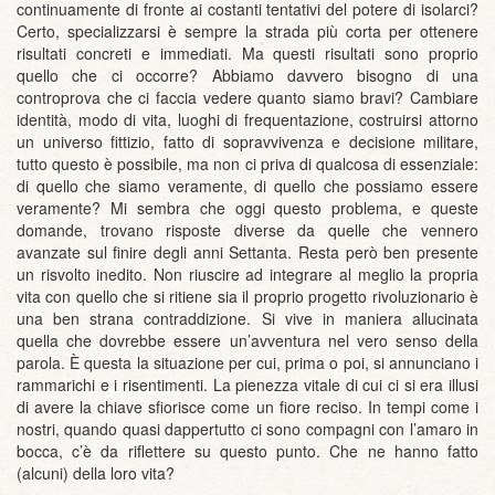
continuamente di fronte ai costanti tentativi del potere di isolarci?
Certo, specializzarsi è sempre la strada più corta per ottenere
risultati concreti e immediati. Ma questi risultati sono proprio
quello che ci occorre? Abbiamo davvero bisogno di una
controprova che ci faccia vedere quanto siamo bravi? Cambiare
identità, modo di vita, luoghi di frequentazione, costruirsi attorno
un universo fittizio, fatto di sopravvivenza e decisione militare,
tutto questo è possibile, ma non ci priva di qualcosa di essenziale:
di quello che siamo veramente, di quello che possiamo essere
veramente? Mi sembra che oggi questo problema, e queste
domande, trovano risposte diverse da quelle che vennero
avanzate sul finire degli anni Settanta. Resta però ben presente
un risvolto inedito. Non riuscire ad integrare al meglio la propria
vita con quello che si ritiene sia il proprio progetto rivoluzionario è
una ben strana contraddizione. Si vive in maniera allucinata
quella che dovrebbe essere un’avventura nel vero senso della
parola. È questa la situazione per cui, prima o poi, si annunciano i
rammarichi e i risentimenti. La pienezza vitale di cui ci si era illusi
di avere la chiave sfiorisce come un fiore reciso. In tempi come i
nostri, quando quasi dappertutto ci sono compagni con l’amaro in
bocca, c’è da riflettere su questo punto. Che ne hanno fatto
(alcuni) della loro vita?