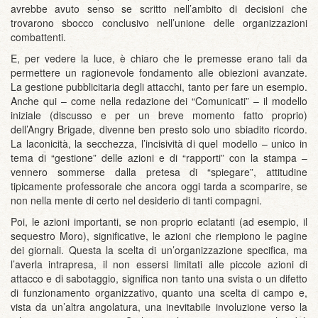
avrebbe avuto senso se scritto nell’ambito di decisioni che
trovarono sbocco conclusivo nell’unione delle organizzazioni
combattenti.
E, per vedere la luce, è chiaro che le premesse erano tali da
permettere un ragionevole fondamento alle obiezioni avanzate.
La gestione pubblicitaria degli attacchi, tanto per fare un esempio.
Anche qui – come nella redazione dei “Comunicati” – il modello
iniziale (discusso e per un breve momento fatto proprio)
dell’Angry Brigade, divenne ben presto solo uno sbiadito ricordo.
La laconicità, la secchezza, l’incisività di quel modello – unico in
tema di “gestione” delle azioni e di “rapporti” con la stampa –
vennero sommerse dalla pretesa di “spiegare”, attitudine
tipicamente professorale che ancora oggi tarda a scomparire, se
non nella mente di certo nel desiderio di tanti compagni.
Poi, le azioni importanti, se non proprio eclatanti (ad esempio, il
sequestro Moro), significative, le azioni che riempiono le pagine
dei giornali. Questa la scelta di un’organizzazione specifica, ma
l’averla intrapresa, il non essersi limitati alle piccole azioni di
attacco e di sabotaggio, significa non tanto una svista o un difetto
di funzionamento organizzativo, quanto una scelta di campo e,
vista da un’altra angolatura, una inevitabile involuzione verso la