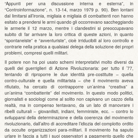
“Appunti per una discussione interna e esterna”, in
“Controinformazione”, n. 13-14, marzo 1979 p. 90). Ben lontani
dal limitarsi all’ironia, migliaia e migliaia di combattenti non hanno
esitato a prendersi le armi quando gli occorrevano saccheggiando
le armerie il 12 marzo, mentre i clandestini si preoccupavano
subito di far arrivare la loro critica di queste azioni, in quanto
“spontaneiste” e “avventuriste”, cioè irriducibili al loro controllo e
contrarie nella pratica a qualsiasi delega della soluzione dei propri
problemi, compresi quelli militari.
Il potere non ha poi usato schemi interpretativi molto diversi da
quelli dei guerriglieri di Azione Rivoluzionaria: per tutto il ’77,
tentando di riproporre le due identità pre-costituite – quella
contro-culturale e quella militarista – che il movimento aveva
rifiutato, ha cercato di contrapporre un’anima “creativa” a
un’anima “combattente” del movimento. In questo modo politici,
giornalisti e sociologi come al solito non capivano un cazzo della
realtà, ma in compenso tentavano, da un lato di manovrare i
ribelli culturali – giovanilisti, indiani, femministe, ecc. – contro lo
svilupparsi della determinazione e della coerenza del movimento
rivoluzionario, dall’altro di accreditare l’idiozia del complotto ordito
da occulte organizzazioni para-militari. Il movimento ha saputo
urlare in faccia a tutti i suoi osservatori a pagamento quello che