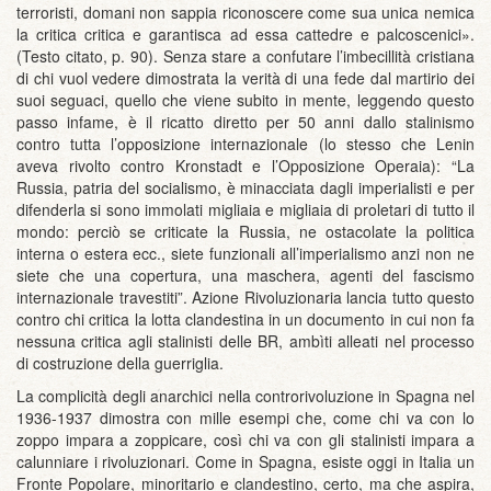
terroristi, domani non sappia riconoscere come sua unica nemica
la critica critica e garantisca ad essa cattedre e palcoscenici».
(Testo citato, p. 90). Senza stare a confutare l’imbecillità cristiana
di chi vuol vedere dimostrata la verità di una fede dal martirio dei
suoi seguaci, quello che viene subito in mente, leggendo questo
passo infame, è il ricatto diretto per 50 anni dallo stalinismo
contro tutta l’opposizione internazionale (lo stesso che Lenin
aveva rivolto contro Kronstadt e l’Opposizione Operaia): “La
Russia, patria del socialismo, è minacciata dagli imperialisti e per
difenderla si sono immolati migliaia e migliaia di proletari di tutto il
mondo: perciò se criticate la Russia, ne ostacolate la politica
interna o estera ecc., siete funzionali all’imperialismo anzi non ne
siete che una copertura, una maschera, agenti del fascismo
internazionale travestiti”. Azione Rivoluzionaria lancia tutto questo
contro chi critica la lotta clandestina in un documento in cui non fa
nessuna critica agli stalinisti delle BR, ambìti alleati nel processo
di costruzione della guerriglia.
La complicità degli anarchici nella controrivoluzione in Spagna nel
1936-1937 dimostra con mille esempi che, come chi va con lo
zoppo impara a zoppicare, così chi va con gli stalinisti impara a
calunniare i rivoluzionari. Come in Spagna, esiste oggi in Italia un
Fronte Popolare, minoritario e clandestino, certo, ma che aspira,