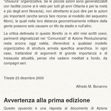
“chiusura” organizzativa. Se le piccole azioni sono generalizzabili
con facilità (come si è visto per tutti gli anni Ottanta e per la metà
e più degli anni Novanta), non altrettanto si può dire per le azioni
più importanti (anche senza fare ricorso al modello del sequestro
Moro), le quali nella loro distanza geometricamente militare dalla
gente possono solo causare un tifo da stadio e null’altro.
La critica delineata in questo libretto (e in altri miei scritti coevi,
parimenti stigmatizzati nei “Comunicati” di Azione Rivoluzionaria)
resta ancora oggi valida, riferendosi a qualsiasi modello
organizzativo di struttura armata specifica anarchica. In ogni
caso, trattandosi di argomenti di grande importanza e di
inesausta attualità, penso che vadano meditati a fondo, da
compagni seri.
Trieste 23 dicembre 2000
Alfredo M. Bonanno
Avvertenza alla prima edizione
Questo opuscolo è una risposta al documento di Azione