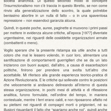
società anarchica. Di questo secondo modo di concepire
l’insurrezionalismo non c’è traccia in questo libretto, se non come
rinvio alla generalizzazione dello scontro, la quale potrebbe
benissimo abortire in un nulla di fatto – o in una spaventosa
repressione – non essendoci garanzia alcuna.
Quindi, in queste poche, auree, paginette si muovono i primi passi
per mettere in evidenza alcune critiche, all’epoca [1977] diventate
urgentissime, nei riguardi delle cosiddette organizzazioni armate
(combattenti o meno).
Voglio sperare che la presente ristampa sia utile anche a tutti
coloro che mai le lessero volendo, in cuor loro, alimentare una
santificazione di comportamenti guerrigilieri che se da un lato
iniziarono con buoni auspici, dall’altro, a causa di esacerbazioni
politiche, finirono per prendere una svolta tutt’altro che
accettabile. Mi riferisco alla grande esperienza teorico-pratica di
Azione Rivoluzionaria. E le critiche qui sollevate contro le posizioni
che velocemente si andavano delineando all’interno di questa
stessa organizzazione, in pochi mesi di attività e di riflessione
analitica, furono formulate, nell’ordine del tempo, in maniera
contestuale, mentre i ferri erano caldi, e non riposarono affatto né
su pietismi nei riguardi di compagni morti o prigionieri, né su
illusioni riguardanti il fatto che “spariamo anche noi”, quindi anche