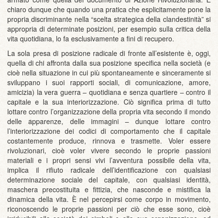
chiaro dunque che quando una pratica che esplicitamente pone la
propria discriminante nella “scelta strategica della clandestinità” si
appropria di determinate posizioni, per esempio sulla critica della
vita quotidiana, lo fa esclusivamente a fini di recupero.
La sola presa di posizione radicale di fronte all’esistente è, oggi,
quella di chi affronta dalla sua posizione specifica nella società (e
cioè nella situazione in cui più spontaneamente e sinceramente si
sviluppano i suoi rapporti sociali, di comunicazione, amore,
amicizia) la vera guerra – quotidiana e senza quartiere – contro il
capitale e la sua interiorizzazione. Ciò significa prima di tutto
lottare contro l’organizzazione della propria vita secondo il mondo
delle apparenze, delle immagini – dunque lottare contro
l’interiorizzazione dei codici di comportamento che il capitale
costantemente produce, rinnova e trasmette. Voler essere
rivoluzionari, cioè voler vivere secondo le proprie passioni
materiali e i propri sensi vivi l’avventura possibile della vita,
implica il rifiuto radicale dell’identificazione con qualsiasi
determinazione sociale del capitale, con qualsiasi identità,
maschera precostituita e fittizia, che nasconde e mistifica la
dinamica della vita. È nel percepirsi come corpo in movimento,
riconoscendo le proprie passioni per ciò che esse sono, cioè