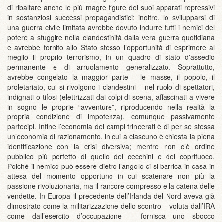
di ribaltare anche le più magre figure dei suoi apparati repressivi
in sostanziosi successi propagandistici; inoltre, lo svilupparsi di
una guerra civile limitata avrebbe dovuto indurre tutti i nemici del
potere a sfuggire nella clandestinità dalla vera guerra quotidiana
e avrebbe fornito allo Stato stesso l’opportunità di esprimere al
meglio il proprio terrorismo, in un quadro di stato d’assedio
permanente e di arruolamento generalizzato. Soprattutto,
avrebbe congelato la maggior parte – le masse, il popolo, il
proletariato, cui si rivolgono i clandestini – nel ruolo di spettatori,
indignati o tifosi (elettrizzati dai colpi di scena, affascinati a vivere
in sogno le proprie “avventure”, riproducendo nella realtà la
propria condizione di impotenza), comunque passivamente
partecipi. Infine l’economia dei campi trincerati è di per se stessa
un’economia di razionamento, in cui a ciascuno è chiesta la piena
identificazione con la crisi diversiva; mentre non c’è ordine
pubblico più perfetto di quello dei cecchini e del coprifuoco.
Poiché il nemico può essere dietro l’angolo ci si barrica in casa in
attesa del momento opportuno in cui scatenare non più la
passione rivoluzionaria, ma il rancore compresso e la catena delle
vendette. In Europa il precedente dell’Irlanda del Nord aveva già
dimostrato come la militarizzazione dello scontro – voluta dall’IRA
come dall’esercito d’occupazione – fornisca uno sbocco