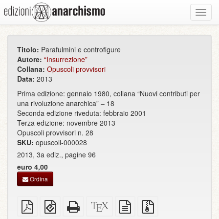
Toggl
navig
Titolo:
Parafulmini e controfigure
Autore:
“Insurrezione”
Collana:
Opuscoli provvisori
Data:
2013
Prima edizione: gennaio 1980, collana “Nuovi contributi per
una rivoluzione anarchica” – 18
Seconda edizione riveduta: febbraio 2001
Terza edizione: novembre 2013
Opuscoli provvisori n. 28
SKU:
opuscoli-000028
2013, 3a ediz., pagine 96
euro 4,00
Ordina
PDF
EPUB
HTML
Sorgenti
sorgente
File
semplice
(per
completo
XeLaTeX
in
sorgenti