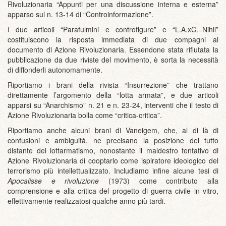
Rivoluzionaria “Appunti per una discussione interna e esterna”
apparso sul n. 13-14 di “Controinformazione”.
I due articoli “Parafulmini e controfigure” e “L.A.xC.=Nihil”
costituiscono la risposta immediata di due compagni al
documento di Azione Rivoluzionaria. Essendone stata rifiutata la
pubblicazione da due riviste del movimento, è sorta la necessità
di diffonderli autonomamente.
Riportiamo i brani della rivista “Insurrezione” che trattano
direttamente l’argomento della “lotta armata”, e due articoli
apparsi su “Anarchismo” n. 21 e n. 23-24, interventi che il testo di
Azione Rivoluzionaria bolla come “critica-critica”.
Riportiamo anche alcuni brani di Vaneigem, che, al di là di
confusioni e ambiguità, ne precisano la posizione del tutto
distante del lottarmatismo, nonostante il maldestro tentativo di
Azione Rivoluzionaria di cooptarlo come ispiratore ideologico del
terrorismo più intellettualizzato. Includiamo infine alcune tesi di
Apocalisse e rivoluzione
(1973) come contributo alla
comprensione e alla critica del progetto di guerra civile in vitro,
effettivamente realizzatosi qualche anno più tardi.