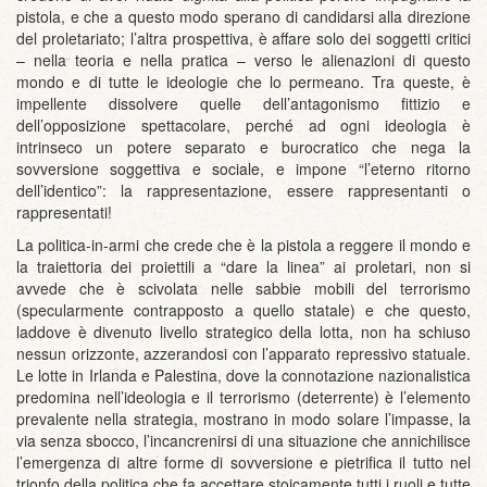
pistola, e che a questo modo sperano di candidarsi alla direzione
del proletariato; l’altra prospettiva, è affare solo dei soggetti critici
– nella teoria e nella pratica – verso le alienazioni di questo
mondo e di tutte le ideologie che lo permeano. Tra queste, è
impellente dissolvere quelle dell’antagonismo fittizio e
dell’opposizione spettacolare, perché ad ogni ideologia è
intrinseco un potere separato e burocratico che nega la
sovversione soggettiva e sociale, e impone “l’eterno ritorno
dell’identico”: la rappresentazione, essere rappresentanti o
rappresentati!
La politica-in-armi che crede che è la pistola a reggere il mondo e
la traiettoria dei proiettili a “dare la linea” ai proletari, non si
avvede che è scivolata nelle sabbie mobili del terrorismo
(specularmente contrapposto a quello statale) e che questo,
laddove è divenuto livello strategico della lotta, non ha schiuso
nessun orizzonte, azzerandosi con l’apparato repressivo statuale.
Le lotte in Irlanda e Palestina, dove la connotazione nazionalistica
predomina nell’ideologia e il terrorismo (deterrente) è l’elemento
prevalente nella strategia, mostrano in modo solare l’impasse, la
via senza sbocco, l’incancrenirsi di una situazione che annichilisce
l’emergenza di altre forme di sovversione e pietrifica il tutto nel
trionfo della politica che fa accettare stoicamente tutti i ruoli e tutte