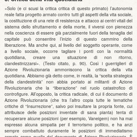
«Solo (e ci scusi la critica critica di questo primato) l’autonomia
reale fatta progetto armato contro tutti gli aspetti della vita sociale,
la costituzione di una rete di resistenza e attacco ai centri vitali del
sistema dello sfruttamento e della morte, il viversi con pienezza
nella coscienza di essere già parzialmente fuori della tenaglia del
capitale può consentire l’inizio di questo cammino della
liberazione. Ma anche qui, al livello del soggetto operante, come
a livello sociale, occorre tagliare i ponti con la normalità
quotidiana, creare una situazione di non ritorno,
clandestinizzarsi». (Testo citato, p. 90). Così i guerriglieri di
Azione Rivoluzionaria ammoniscono la critica della vita
quotidiana. Abbiamo già detto come, in realtà, la “scelta strategica
della clandestinità” non abbia portato ai militanti di Azione
Rivoluzionaria che la “liberazione” nel ruolo catastrofico di
controfigure. All’opposto, la critica radicale, di cui il documento di
Azione Rivoluzionaria (che tra l’altro copia tutte le tematiche
critiche di “Insurrezione”, salvo poi insultare la propria fonte, cui
attribuisce delle posizioni inventate di sana pianta) tenta di
recuperare alcune posizioni (per esempio, Vaneigem) non ha mai
espresso alcuna simpatia per il terrorismo politico, e ha anzi
sempre combattuto duramente le posizioni di immediatismo
armato come quella del documento di Azione Rivoluzionaria. È