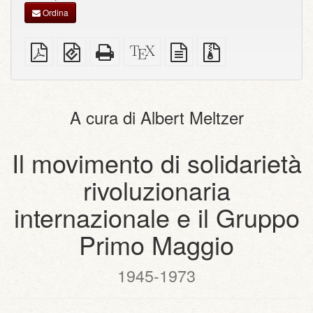
Ordina
PDF
EPUB
HTML
Sorgenti
sorgente
File
semplice
(per
completo
XeLaTeX
in
sorgenti
dispositivi
(per
testo
con
portatili)
la
semplice
allegati
stampa)
A cura di Albert Meltzer
Il movimento di solidarietà
rivoluzionaria
internazionale e il Gruppo
Primo Maggio
1945-1973