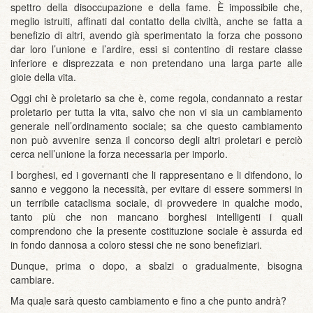
spettro della disoccupazione e della fame. È impossibile che,
meglio istruiti, affinati dal contatto della civiltà, anche se fatta a
benefizio di altri, avendo già sperimentato la forza che possono
dar loro l’unione e l’ardire, essi si contentino di restare classe
inferiore e disprezzata e non pretendano una larga parte alle
gioie della vita.
Oggi chi è proletario sa che è, come regola, condannato a restar
proletario per tutta la vita, salvo che non vi sia un cambiamento
generale nell’ordinamento sociale; sa che questo cambiamento
non può avvenire senza il concorso degli altri proletari e perciò
cerca nell’unione la forza necessaria per imporlo.
I borghesi, ed i governanti che li rappresentano e li difendono, lo
sanno e veggono la necessità, per evitare di essere sommersi in
un terribile cataclisma sociale, di provvedere in qualche modo,
tanto più che non mancano borghesi intelligenti i quali
comprendono che la presente costituzione sociale è assurda ed
in fondo dannosa a coloro stessi che ne sono benefiziari.
Dunque, prima o dopo, a sbalzi o gradualmente, bisogna
cambiare.
Ma quale sarà questo cambiamento e fino a che punto andrà?