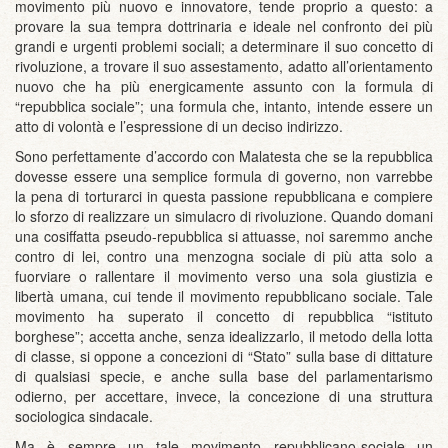
movimento più nuovo e innovatore, tende proprio a questo: a
provare la sua tempra dottrinaria e ideale nel confronto dei più
grandi e urgenti problemi sociali; a determinare il suo concetto di
rivoluzione, a trovare il suo assestamento, adatto all’orientamento
nuovo che ha più energicamente assunto con la formula di
“repubblica sociale”; una formula che, intanto, intende essere un
atto di volontà e l’espressione di un deciso indirizzo.
Sono perfettamente d’accordo con Malatesta che se la repubblica
dovesse essere una semplice formula di governo, non varrebbe
la pena di torturarci in questa passione repubblicana e compiere
lo sforzo di realizzare un simulacro di rivoluzione. Quando domani
una cosiffatta pseudo-repubblica si attuasse, noi saremmo anche
contro di lei, contro una menzogna sociale di più atta solo a
fuorviare o rallentare il movimento verso una sola giustizia e
libertà umana, cui tende il movimento repubblicano sociale. Tale
movimento ha superato il concetto di repubblica “istituto
borghese”; accetta anche, senza idealizzarlo, il metodo della lotta
di classe, si oppone a concezioni di “Stato” sulla base di dittature
di qualsiasi specie, e anche sulla base del parlamentarismo
odierno, per accettare, invece, la concezione di una struttura
sociologica sindacale.
Ma è sempre un tale movimento repubblicano-sociale un