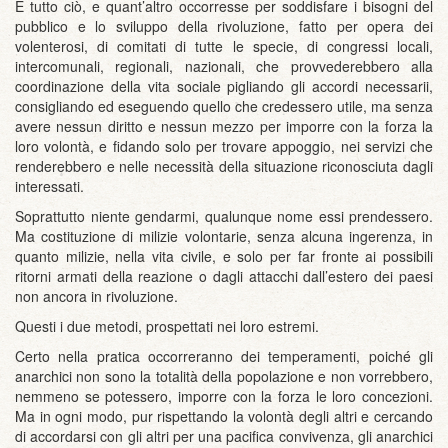
E tutto ciò, e quant’altro occorresse per soddisfare i bisogni del
pubblico e lo sviluppo della rivoluzione, fatto per opera dei
volenterosi, di comitati di tutte le specie, di congressi locali,
intercomunali, regionali, nazionali, che provvederebbero alla
coordinazione della vita sociale pigliando gli accordi necessarii,
consigliando ed eseguendo quello che credessero utile, ma senza
avere nessun diritto e nessun mezzo per imporre con la forza la
loro volontà, e fidando solo per trovare appoggio, nei servizi che
renderebbero e nelle necessità della situazione riconosciuta dagli
interessati.
Soprattutto niente gendarmi, qualunque nome essi prendessero.
Ma costituzione di milizie volontarie, senza alcuna ingerenza, in
quanto milizie, nella vita civile, e solo per far fronte ai possibili
ritorni armati della reazione o dagli attacchi dall’estero dei paesi
non ancora in rivoluzione.
Questi i due metodi, prospettati nei loro estremi.
Certo nella pratica occorreranno dei temperamenti, poiché gli
anarchici non sono la totalità della popolazione e non vorrebbero,
nemmeno se potessero, imporre con la forza le loro concezioni.
Ma in ogni modo, pur rispettando la volontà degli altri e cercando
di accordarsi con gli altri per una pacifica convivenza, gli anarchici