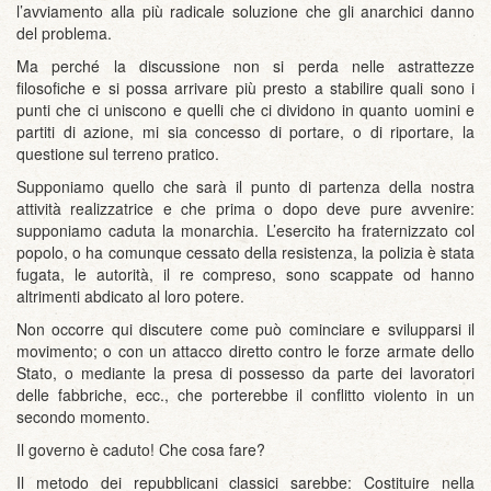
l’avviamento alla più radicale soluzione che gli anarchici danno
del problema.
Ma perché la discussione non si perda nelle astrattezze
filosofiche e si possa arrivare più presto a stabilire quali sono i
punti che ci uniscono e quelli che ci dividono in quanto uomini e
partiti di azione, mi sia concesso di portare, o di riportare, la
questione sul terreno pratico.
Supponiamo quello che sarà il punto di partenza della nostra
attività realizzatrice e che prima o dopo deve pure avvenire:
supponiamo caduta la monarchia. L’esercito ha fraternizzato col
popolo, o ha comunque cessato della resistenza, la polizia è stata
fugata, le autorità, il re compreso, sono scappate od hanno
altrimenti abdicato al loro potere.
Non occorre qui discutere come può cominciare e svilupparsi il
movimento; o con un attacco diretto contro le forze armate dello
Stato, o mediante la presa di possesso da parte dei lavoratori
delle fabbriche, ecc., che porterebbe il conflitto violento in un
secondo momento.
Il governo è caduto! Che cosa fare?
Il metodo dei repubblicani classici sarebbe: Costituire nella