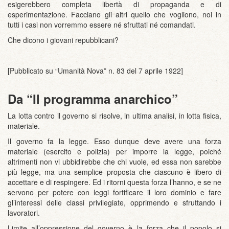
esigerebbero completa libertà di propaganda e di
esperimentazione. Facciano gli altri quello che vogliono, noi in
tutti i casi non vorremmo essere né sfruttati né comandati.
Che dicono i giovani repubblicani?
[Pubblicato su “Umanità Nova” n. 83 del 7 aprile 1922]
Da “Il programma anarchico”
La lotta contro il governo si risolve, in ultima analisi, in lotta fisica,
materiale.
Il governo fa la legge. Esso dunque deve avere una forza
materiale (esercito e polizia) per imporre la legge, poiché
altrimenti non vi ubbidirebbe che chi vuole, ed essa non sarebbe
più legge, ma una semplice proposta che ciascuno è libero di
accettare e di respingere. Ed i ritorni questa forza l’hanno, e se ne
servono per potere con leggi fortificare il loro dominio e fare
gl’interessi delle classi privilegiate, opprimendo e sfruttando i
lavoratori.
Limite all’oppressione del governo è la forza che il popolo si