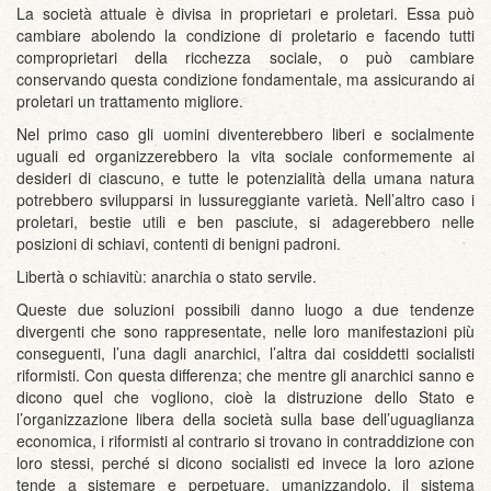
La società attuale è divisa in proprietari e proletari. Essa può
cambiare abolendo la condizione di proletario e facendo tutti
comproprietari della ricchezza sociale, o può cambiare
conservando questa condizione fondamentale, ma assicurando ai
proletari un trattamento migliore.
Nel primo caso gli uomini diventerebbero liberi e socialmente
uguali ed organizzerebbero la vita sociale conformemente ai
desideri di ciascuno, e tutte le potenzialità della umana natura
potrebbero svilupparsi in lussureggiante varietà. Nell’altro caso i
proletari, bestie utili e ben pasciute, si adagerebbero nelle
posizioni di schiavi, contenti di benigni padroni.
Libertà o schiavitù: anarchia o stato servile.
Queste due soluzioni possibili danno luogo a due tendenze
divergenti che sono rappresentate, nelle loro manifestazioni più
conseguenti, l’una dagli anarchici, l’altra dai cosiddetti socialisti
riformisti. Con questa differenza; che mentre gli anarchici sanno e
dicono quel che vogliono, cioè la distruzione dello Stato e
l’organizzazione libera della società sulla base dell’uguaglianza
economica, i riformisti al contrario si trovano in contraddizione con
loro stessi, perché si dicono socialisti ed invece la loro azione
tende a sistemare e perpetuare, umanizzandolo, il sistema