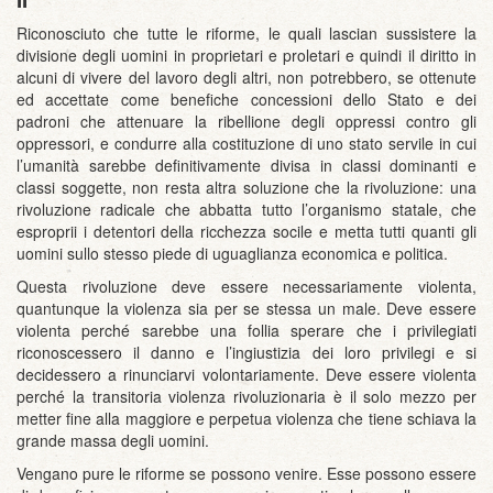
Riconosciuto che tutte le riforme, le quali lascian sussistere la
divisione degli uomini in proprietari e proletari e quindi il diritto in
alcuni di vivere del lavoro degli altri, non potrebbero, se ottenute
ed accettate come benefiche concessioni dello Stato e dei
padroni che attenuare la ribellione degli oppressi contro gli
oppressori, e condurre alla costituzione di uno stato servile in cui
l’umanità sarebbe definitivamente divisa in classi dominanti e
classi soggette, non resta altra soluzione che la rivoluzione: una
rivoluzione radicale che abbatta tutto l’organismo statale, che
esproprii i detentori della ricchezza socile e metta tutti quanti gli
uomini sullo stesso piede di uguaglianza economica e politica.
Questa rivoluzione deve essere necessariamente violenta,
quantunque la violenza sia per se stessa un male. Deve essere
violenta perché sarebbe una follia sperare che i privilegiati
riconoscessero il danno e l’ingiustizia dei loro privilegi e si
decidessero a rinunciarvi volontariamente. Deve essere violenta
perché la transitoria violenza rivoluzionaria è il solo mezzo per
metter fine alla maggiore e perpetua violenza che tiene schiava la
grande massa degli uomini.
Vengano pure le riforme se possono venire. Esse possono essere