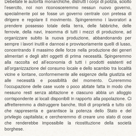
Debellate le autorità monarchiche, distrutti i corpi di polizia, sciolto
l’esercito, noi non riconosceremmo nessun nuovo governo,
specialmente poi se fosse un governo centrale con pretesa di
dirigere e regolare il movimento. Spingeremmo i lavoratori a
prendere possesso totale della terra, delle fabbriche, delle
ferrovie, della navi, insomma di tutti i mezzi di produzione, ad
organizzare subito la nuova produzione, abbandonando per
sempre i lavori inutili e dannosi e provvisoriamente quelli di lusso,
concentrando il massimo delle forze nella produzione dei generi
alimentari e degli altri oggetti di prima necessità. Spingeremmo
alla raccolta ed all’economia di tutti i prodotti esistenti ed
all’organizzazione del consumo locale e dello scambio tra località
vicine e lontane, conformemente alle esigenze della giustizia ed
alle necessità e possibilità del momento. Cureremmo
l’occupazione delle case vuote o poco abitate fatta in modo che
nessuno resti senza abitazione e ciascuno abbia un alloggio
corrispondente ai locali disponibili in rapporto alla popolazione. Ci
affretteremmo a distruggere banche, titoli di proprietà e tutto ciò
che rappresenta e garantisce la potenza dello Stato e del
privilegio capitalista; e cercheremmo di creare uno stato di cose
che renderebbe impossibile la ricostituzione della società
borghese.