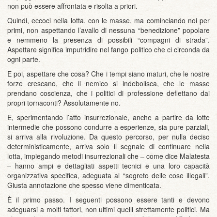
non può essere affrontata e risolta a priori.
Quindi, eccoci nella lotta, con le masse, ma cominciando noi per
primi, non aspettando l’avallo di nessuna “benedizione” popolare
e nemmeno la presenza di possibili “compagni di strada”.
Aspettare significa imputridire nel fango politico che ci circonda da
ogni parte.
E poi, aspettare che cosa? Che i tempi siano maturi, che le nostre
forze crescano, che il nemico si indebolisca, che le masse
prendano coscienza, che i politici di professione deflettano dai
propri tornaconti? Assolutamente no.
E, sperimentando l’atto insurrezionale, anche a partire da lotte
intermedie che possono condurre a esperienze, sia pure parziali,
si arriva alla rivoluzione. Da questo percorso, per nulla deciso
deterministicamente, arriva solo il segnale di continuare nella
lotta, impiegando metodi insurrezionali che – come dice Malatesta
– hanno ampi e dettagliati aspetti tecnici e una loro capacità
organizzativa specifica, adeguata al “segreto delle cose illegali”.
Giusta annotazione che spesso viene dimenticata.
È il primo passo. I seguenti possono essere tanti e devono
adeguarsi a molti fattori, non ultimi quelli strettamente politici. Ma