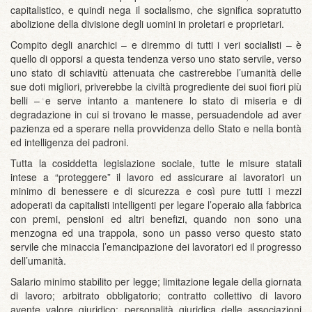
capitalistico, e quindi nega il socialismo, che significa sopratutto
abolizione della divisione degli uomini in proletari e proprietari.
Compito degli anarchici – e diremmo di tutti i veri socialisti – è
quello di opporsi a questa tendenza verso uno stato servile, verso
uno stato di schiavitù attenuata che castrerebbe l’umanità delle
sue doti migliori, priverebbe la civiltà progrediente dei suoi fiori più
belli – e serve intanto a mantenere lo stato di miseria e di
degradazione in cui si trovano le masse, persuadendole ad aver
pazienza ed a sperare nella provvidenza dello Stato e nella bontà
ed intelligenza dei padroni.
Tutta la cosiddetta legislazione sociale, tutte le misure statali
intese a “proteggere” il lavoro ed assicurare ai lavoratori un
minimo di benessere e di sicurezza e così pure tutti i mezzi
adoperati da capitalisti intelligenti per legare l’operaio alla fabbrica
con premi, pensioni ed altri benefizi, quando non sono una
menzogna ed una trappola, sono un passo verso questo stato
servile che minaccia l’emancipazione dei lavoratori ed il progresso
dell’umanità.
Salario minimo stabilito per legge; limitazione legale della giornata
di lavoro; arbitrato obbligatorio; contratto collettivo di lavoro
avente valore giuridico; personalità giuridica delle associazioni