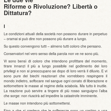
Riforme o Rivoluzione? Libertà o
Dittatura?
I
Le condizioni attuali della società non possono durare in perpetuo
– oramai si può dire non possono più durare a lungo.
Su questo convengono tutti – almeno tutti coloro che pensano.
Conservatori nel vero senso della parola non ve ne sono più.
Vi sono bensì di coloro che intendono profittare del momento,
tirare innanzi il più a lungo possibile nel godimento dei loro
privilegi e non si preoccupano se dopo di loro verrà il diluvio. E vi
sono pure dei biechi reazionari che vorrebbero respingere il
mondo indietro, soffocare nel sangue ogni conato di liberazione e
sottomettere le masse al regime della sciabola. Ma tutto è inutile.
La reazione può servire a tingere di più rosso sanguigno l’alba
che sorge: non riuscirà ad impedire la catastrofe imminente.
Le masse non intendono più sottomettersi.
Fino a che si credeva che le sofferenze sono un castigo o una