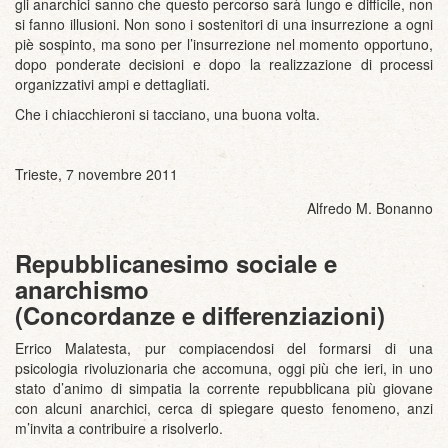
gli anarchici sanno che questo percorso sarà lungo e difficile, non
si fanno illusioni. Non sono i sostenitori di una insurrezione a ogni
piè sospinto, ma sono per l’insurrezione nel momento opportuno,
dopo ponderate decisioni e dopo la realizzazione di processi
organizzativi ampi e dettagliati.
Che i chiacchieroni si tacciano, una buona volta.
Trieste, 7 novembre 2011
Alfredo M. Bonanno
Repubblicanesimo sociale e
anarchismo
(Concordanze e differenziazioni)
Errico Malatesta, pur compiacendosi del formarsi di una
psicologia rivoluzionaria che accomuna, oggi più che ieri, in uno
stato d’animo di simpatia la corrente repubblicana più giovane
con alcuni anarchici, cerca di spiegare questo fenomeno, anzi
m’invita a contribuire a risolverlo.