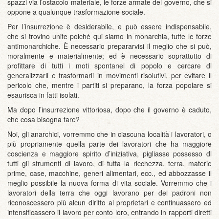
spazzi via l’ostacolo materiale, le forze armate del governo, che si
oppone a qualunque trasformazione sociale.
Per l’insurrezione è desiderabile, e può essere indispensabile,
che si trovino unite poiché qui siamo in monarchia, tutte le forze
antimonarchiche. È necessario prepararvisi il meglio che si può,
moralmente e materialmente; ed è necessario soprattutto di
profittare di tutti i moti spontanei di popolo e cercare di
generalizzarli e trasformarli in movimenti risolutivi, per evitare il
pericolo che, mentre i partiti si preparano, la forza popolare si
esaurisca in fatti isolati.
Ma dopo l’insurrezione vittoriosa, dopo che il governo è caduto,
che cosa bisogna fare?
Noi, gli anarchici, vorremmo che in ciascuna località i lavoratori, o
più propriamente quella parte dei lavoratori che ha maggiore
coscienza e maggiore spirito d’iniziativa, pigliasse possesso di
tutti gli strumenti di lavoro, di tutta la ricchezza, terra, materie
prime, case, macchine, generi alimentari, ecc., ed abbozzasse il
meglio possibile la nuova forma di vita sociale. Vorremmo che i
lavoratori della terra che oggi lavorano per dei padroni non
riconoscessero più alcun diritto ai proprietari e continuassero ed
intensificassero il lavoro per conto loro, entrando in rapporti diretti