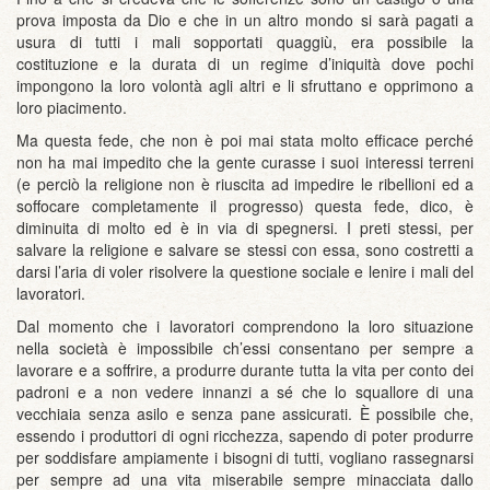
prova imposta da Dio e che in un altro mondo si sarà pagati a
usura di tutti i mali sopportati quaggiù, era possibile la
costituzione e la durata di un regime d’iniquità dove pochi
impongono la loro volontà agli altri e li sfruttano e opprimono a
loro piacimento.
Ma questa fede, che non è poi mai stata molto efficace perché
non ha mai impedito che la gente curasse i suoi interessi terreni
(e perciò la religione non è riuscita ad impedire le ribellioni ed a
soffocare completamente il progresso) questa fede, dico, è
diminuita di molto ed è in via di spegnersi. I preti stessi, per
salvare la religione e salvare se stessi con essa, sono costretti a
darsi l’aria di voler risolvere la questione sociale e lenire i mali del
lavoratori.
Dal momento che i lavoratori comprendono la loro situazione
nella società è impossibile ch’essi consentano per sempre a
lavorare e a soffrire, a produrre durante tutta la vita per conto dei
padroni e a non vedere innanzi a sé che lo squallore di una
vecchiaia senza asilo e senza pane assicurati. È possibile che,
essendo i produttori di ogni ricchezza, sapendo di poter produrre
per soddisfare ampiamente i bisogni di tutti, vogliano rassegnarsi
per sempre ad una vita miserabile sempre minacciata dallo