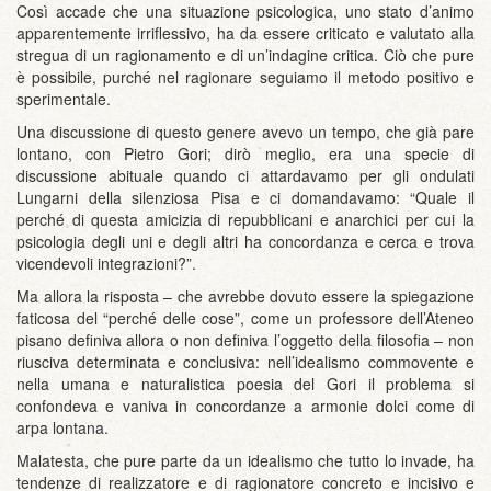
Così accade che una situazione psicologica, uno stato d’animo
apparentemente irriflessivo, ha da essere criticato e valutato alla
stregua di un ragionamento e di un’indagine critica. Ciò che pure
è possibile, purché nel ragionare seguiamo il metodo positivo e
sperimentale.
Una discussione di questo genere avevo un tempo, che già pare
lontano, con Pietro Gori; dirò meglio, era una specie di
discussione abituale quando ci attardavamo per gli ondulati
Lungarni della silenziosa Pisa e ci domandavamo: “Quale il
perché di questa amicizia di repubblicani e anarchici per cui la
psicologia degli uni e degli altri ha concordanza e cerca e trova
vicendevoli integrazioni?”.
Ma allora la risposta – che avrebbe dovuto essere la spiegazione
faticosa del “perché delle cose”, come un professore dell’Ateneo
pisano definiva allora o non definiva l’oggetto della filosofia – non
riusciva determinata e conclusiva: nell’idealismo commovente e
nella umana e naturalistica poesia del Gori il problema si
confondeva e vaniva in concordanze a armonie dolci come di
arpa lontana.
Malatesta, che pure parte da un idealismo che tutto lo invade, ha
tendenze di realizzatore e di ragionatore concreto e incisivo e