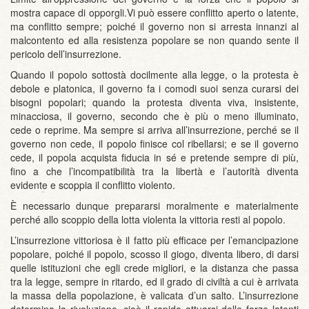
mostra capace di opporgli.Vi può essere conflitto aperto o latente,
ma conflitto sempre; poiché il governo non si arresta innanzi al
malcontento ed alla resistenza popolare se non quando sente il
pericolo dell’insurrezione.
Quando il popolo sottostà docilmente alla legge, o la protesta è
debole e platonica, il governo fa i comodi suoi senza curarsi dei
bisogni popolari; quando la protesta diventa viva, insistente,
minacciosa, il governo, secondo che è più o meno illuminato,
cede o reprime. Ma sempre si arriva all’insurrezione, perché se il
governo non cede, il popolo finisce col ribellarsi; e se il governo
cede, il popola acquista fiducia in sé e pretende sempre di più,
fino a che l’incompatibilità tra la libertà e l’autorità diventa
evidente e scoppia il conflitto violento.
È necessario dunque prepararsi moralmente e materialmente
perché allo scoppio della lotta violenta la vittoria resti al popolo.
L’insurrezione vittoriosa è il fatto più efficace per l’emancipazione
popolare, poiché il popolo, scosso il giogo, diventa libero, di darsi
quelle istituzioni che egli crede migliori, e la distanza che passa
tra la legge, sempre in ritardo, ed il grado di civiltà a cui è arrivata
la massa della popolazione, è valicata d’un salto. L’insurrezione