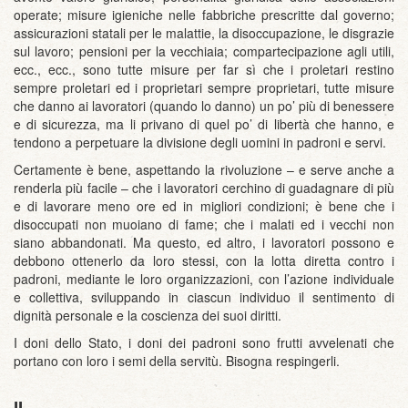
operate; misure igieniche nelle fabbriche prescritte dal governo;
assicurazioni statali per le malattie, la disoccupazione, le disgrazie
sul lavoro; pensioni per la vecchiaia; compartecipazione agli utili,
ecc., ecc., sono tutte misure per far sì che i proletari restino
sempre proletari ed i proprietari sempre proprietari, tutte misure
che danno ai lavoratori (quando lo danno) un po’ più di benessere
e di sicurezza, ma li privano di quel po’ di libertà che hanno, e
tendono a perpetuare la divisione degli uomini in padroni e servi.
Certamente è bene, aspettando la rivoluzione – e serve anche a
renderla più facile – che i lavoratori cerchino di guadagnare di più
e di lavorare meno ore ed in migliori condizioni; è bene che i
disoccupati non muoiano di fame; che i malati ed i vecchi non
siano abbandonati. Ma questo, ed altro, i lavoratori possono e
debbono ottenerlo da loro stessi, con la lotta diretta contro i
padroni, mediante le loro organizzazioni, con l’azione individuale
e collettiva, sviluppando in ciascun individuo il sentimento di
dignità personale e la coscienza dei suoi diritti.
I doni dello Stato, i doni dei padroni sono frutti avvelenati che
portano con loro i semi della servitù. Bisogna respingerli.
II