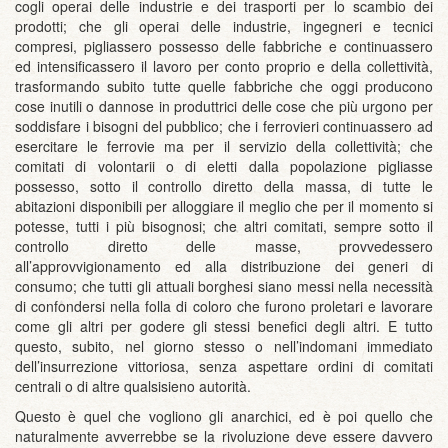
cogli operai delle industrie e dei trasporti per lo scambio dei
prodotti; che gli operai delle industrie, ingegneri e tecnici
compresi, pigliassero possesso delle fabbriche e continuassero
ed intensificassero il lavoro per conto proprio e della collettività,
trasformando subito tutte quelle fabbriche che oggi producono
cose inutili o dannose in produttrici delle cose che più urgono per
soddisfare i bisogni del pubblico; che i ferrovieri continuassero ad
esercitare le ferrovie ma per il servizio della collettività; che
comitati di volontarii o di eletti dalla popolazione pigliasse
possesso, sotto il controllo diretto della massa, di tutte le
abitazioni disponibili per alloggiare il meglio che per il momento si
potesse, tutti i più bisognosi; che altri comitati, sempre sotto il
controllo diretto delle masse, provvedessero
all’approvvigionamento ed alla distribuzione dei generi di
consumo; che tutti gli attuali borghesi siano messi nella necessità
di confondersi nella folla di coloro che furono proletari e lavorare
come gli altri per godere gli stessi benefici degli altri. E tutto
questo, subito, nel giorno stesso o nell’indomani immediato
dell’insurrezione vittoriosa, senza aspettare ordini di comitati
centrali o di altre qualsisieno autorità.
Questo è quel che vogliono gli anarchici, ed è poi quello che
naturalmente avverrebbe se la rivoluzione deve essere davvero