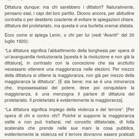
Dittatura dunque: ma chi sarebbero i dittatori? Naturalmente,
pensano essi, i capi del loro partito. Dicono ancora, per abitudine
contratta o per desiderio cosciente di evitare le spiegazioni chiare,
dittatura del proletariato, ma questa è una burletta oramai sfatata.
Ecco come si spiega Lenin, o chi per lui (vedi “Avanti!” del 20
luglio 1920):
“La dittatura significa l’abbattimento della borghesia per opera di
un’avanguardia rivoluzionaria [questa è la rivoluzione e non già la
dittatura], in contrasto con la concezione che sia anzitutto
necessario ottenere una maggioranza nelle elezioni. Per mezzo
della dittatura si ottiene la maggioranza, non già per mezzo della
maggioranza la dittatura”. [E sta bene; ma se è una minoranza
che, impossessatasi del potere, deve poi conquistare la
maggioranza, è una menzogna il parlare di dittatura del
proletariato. Il proletariato è evidentemente la maggioranza].
“La dittatura significa impiego della violenza e del terrore”. [Per
opera di chi e contro chi? Poiché si suppone la maggioranza
ostile e non può trattarsi, nel concetto dittatoriale, di folla
scatenata che prende nelle sue mani la cosa pubblica,
evidentemente la violenza ed il terrore dovranno essere praticati