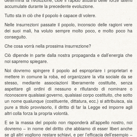
determina la rivoluzione, cioè il rapido attuarsi delle forze latenti
accumulate durante la precedente evoluzione.
Tutto sta in ciò che il popolo è capace di volere.
Nelle insurrezioni passate il popolo, inconscio delle ragioni vere
dei suoi mali, ha voluto sempre molto poco, e molto poco ha
conseguito.
Che cosa vorrà nella prossima insurrezione?
Ciò dipende in parte dalla nostra propaganda e dall’energia che
noi sapremo spiegare.
Noi dovremo spingere il popolo ad espropriare i proprietari e
mettere in comune la roba, ed organizzare la vita sociale da se
stesso, mediante associazioni liberamente costituite, senza
aspettare gli ordini di nessuno e rifiutando di nominare o
riconoscere qualsiasi governo, qualsiasi corpo costituito, che sotto
un nome qualunque (costituente, dittatura, ecc.) si attribuisca, sia
pure a titolo provvisorio, il diritto di far la Legge ed imporre agli
altri colla forza la propria volontà.
E se la massa del popolo non risponderà all’appello nostro, noi
dovremo – in nome del diritto che abbiamo di esser liberi anche
se gli altri vogliono restare schiavi, e per l’efficacia dell’esempio –