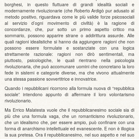
borghesi, in questo fluttuare di grandi idealità sociali e
modernamente rivoluzionarie (che Roberto Ardigò pur adusato al
metodo positivo, riguardava come le più valide forze psicosociali
al servizio d’ogni movimento di civiltà) è la ragione di
concordanze, che, pur sotto un primo aspetto critico ma
sommario, possono apparire strane o addirittura assurde. Alle
quali ragioni idealistiche si hanno da aggiungere ragioni che non
possono essere formulate e sostanziate con una logica
strettamente razionale: ragioni non dirò sentimentali, ma
piuttosto, psicologiche, le quali rientrano nella psicologia
rivoluzionaria, che può accomunare uomini che concretano la loro
fede in sistemi e categorie diverse, ma che vivono attualmente
una stessa passione sovvertitrice e innovatrice.
Quando i repubblicani ricorrono alla formula nuova di “repubblica
sociale” intendono appunto di affermare il loro volontarismo
rivoluzionario.
Ma Errico Malatesta vuole che il repubblicanesimo sociale sia di
più che una formula vaga, che un romanticismo rivoluzionario,
che un idealismo che, per essere ampio, può confinare con una
forma di anarchismo intellettuale ed evanescente. E non è illogica
la sua pretesa. Ora il repubblicanesimo, nel suo aspetto e nel suo