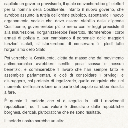
capitale un governo provvisorio, il quale convocherebbe gli elettori
per la nomina della Costituente. Intanto il nuovo governo, che
avrebbe assunto la tutela dell’ordine pubblico, aspettando il nuovo
organamento sociale che deve essere stabilito dalla eligenda
Costituente, governerebbe più o meno con le leggi preesistenti
alla insurrezione, riorganizzerebbe l’esercito, riformerebbe i corpi
armati di polizia e, pur cambiando il personale delle maggiori
funzioni statali, si sforzerebbe di conservare in piedi tutto
l’organismo dello Stato.
Poi verrebbe la Costituente, eletta da masse che dal movimento
antimonarchico avrebbero sentito poca scossa e nessun
benefizio, e comincerebbe il lavoro che han sempre fatto le
assemblee parlamentari, e cioè di consolidare i privilegi, e
distruggere, col pretesto di legalizzarle, quelle conquiste che nel
momento dell’insurrezione una parte del popolo sarebbe riuscita
a fare.
È questo il metodo che si è seguito in tutti i movimenti
repubblicani, ed il suo valore è dimostrato dalle repubbliche
borghesi, clericali, plutocratiche che ne sono risultate.
Il metodo nostro sarebbe un altro.