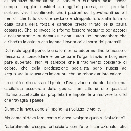
di benefizio momentaneo e servire a stimolare nelle masse
sempre maggiori desideri e maggiori pretese, se i proletari
serbano vivo il sentimento che i padroni ed i governanti sono i
nemici, che tutto ciò che cedono è strappato loro dalla forza o
dalla paura della forza e sarebbe presto ritirato se la paura
cessasse. Che se invece le riforme fossero raggiunte per accordi
e collaborazione tra dominati e dominatori, non servirebbero che
a ribadire le catene che legano i lavoratori al carro dei parassiti.
Del resto oggi il pericolo che le riforme addormentino le masse e
riescano a consolidare e perpetuare l’organizzazione borghese
pare superato. Non vi sarebbe che il tradimento cosciente di
coloro, che colla predicazione socialista sono riusciti ad
acquistare la fiducia dei lavoratori, che potrebbe dar loro valore.
La cecità della classe dirigente e l’evoluzione naturale del sistema
capitalista accelerata dalla guerra han fatto sì che qualsiasi
riforma accettabile dai proprietari è impotente a risolvere la crisi
che travaglia il paese.
Dunque la rivoluzione s’impone, la rivoluzione viene.
Ma come si deve fare, come si deve svolgere questa rivoluzione?
Naturalmente bisogna principiare con l’atto insurrezionale, che