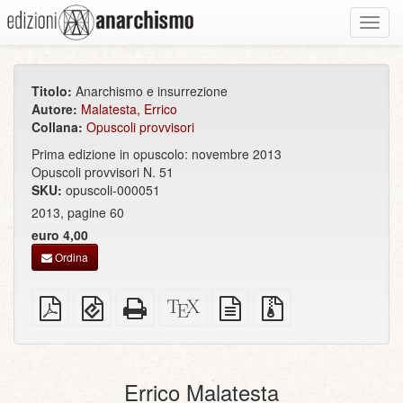
Toggl
navig
Titolo:
Anarchismo e insurrezione
Autore:
Malatesta, Errico
Collana:
Opuscoli provvisori
Prima edizione in opuscolo: novembre 2013
Opuscoli provvisori N. 51
SKU:
opuscoli-000051
2013, pagine 60
euro 4,00
Ordina
PDF
EPUB
HTML
Sorgenti
sorgente
File
semplice
(per
completo
XeLaTeX
in
sorgenti
dispositivi
(per
testo
con
portatili)
la
semplice
allegati
stampa)
Errico Malatesta