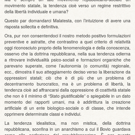
movimento statale, la tendenza cioè verso un regime restrittivo
della libertà individuale e umana?
Questo par domandarci Malatesta, con l’intuizione di avere una
risposta sollecita e definitiva.
Ora, pur non consentendoci il nostro metodo positivo formulazioni
preventive e astratte, che contrastino a quel criterio di relatività
oggi riconosciuto proprio della fenomenologia e della conoscenza,
osservo che la dottrina repubblicana, nella sua tendenza odierna
a ritrovare individualità psico-sociali e formazioni organiche che
parevano superate, come l’autonomia (o comunità) regionale,
ecc., dimostra il suo atteggiamento deciso verso la liberazione da
oppressioni statali; ciò che è di più che un problema di
decentrarnento burocratico, ma è un problema di libertà, la
tendenza cioè ad affrancarsi dalla oppressione di coattività statale
che non è il minimo di “Stato giustificabile” o spiegabile in un dato
momento dei rapporti umani, ma è addirittura la creazione
artificiale di un ente biologico-sociale o di classe, che intende
opprimere determinate classi e individui.
La tendenza idealistica, ma non mistica, della dottrina
repubblicana, sconfina in un anarchismo a cui il Bovio guardava