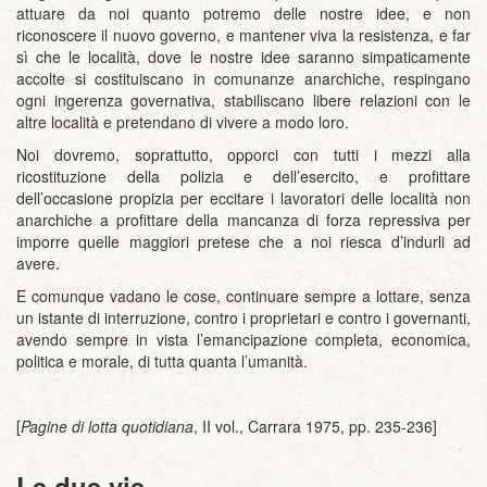
attuare da noi quanto potremo delle nostre idee, e non
riconoscere il nuovo governo, e mantener viva la resistenza, e far
sì che le località, dove le nostre idee saranno simpaticamente
accolte si costituiscano in comunanze anarchiche, respingano
ogni ingerenza governativa, stabiliscano libere relazioni con le
altre località e pretendano di vivere a modo loro.
Noi dovremo, soprattutto, opporci con tutti i mezzi alla
ricostituzione della polizia e dell’esercito, e profittare
dell’occasione propizia per eccitare i lavoratori delle località non
anarchiche a profittare della mancanza di forza repressiva per
imporre quelle maggiori pretese che a noi riesca d’indurli ad
avere.
E comunque vadano le cose, continuare sempre a lottare, senza
un istante di interruzione, contro i proprietari e contro i governanti,
avendo sempre in vista l’emancipazione completa, economica,
politica e morale, di tutta quanta l’umanità.
[
Pagine di lotta quotidiana
, II vol., Carrara 1975, pp. 235-236]
Le due vie