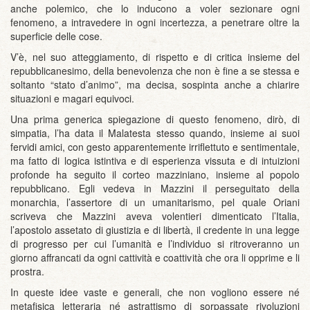
anche polemico, che lo inducono a voler sezionare ogni
fenomeno, a intravedere in ogni incertezza, a penetrare oltre la
superficie delle cose.
V’è, nel suo atteggiamento, di rispetto e di critica insieme del
repubblicanesimo, della benevolenza che non è fine a se stessa e
soltanto “stato d’animo”, ma decisa, sospinta anche a chiarire
situazioni e magari equivoci.
Una prima generica spiegazione di questo fenomeno, dirò, di
simpatia, l’ha data il Malatesta stesso quando, insieme ai suoi
fervidi amici, con gesto apparentemente irriflettuto e sentimentale,
ma fatto di logica istintiva e di esperienza vissuta e di intuizioni
profonde ha seguito il corteo mazziniano, insieme al popolo
repubblicano. Egli vedeva in Mazzini il perseguitato della
monarchia, l’assertore di un umanitarismo, pel quale Oriani
scriveva che Mazzini aveva volentieri dimenticato l’Italia,
l’apostolo assetato di giustizia e di libertà, il credente in una legge
di progresso per cui l’umanità e l’individuo si ritroveranno un
giorno affrancati da ogni cattività e coattività che ora li opprime e li
prostra.
In queste idee vaste e generali, che non vogliono essere né
metafisica letteraria né astrattismo di sorpassate rivoluzioni