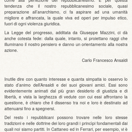
come alla perfezione del repubblicanesimo. È per questa
tendenza che il nostro repubblicanesimo sociale, quasi
preparazione all’anarchismo, ci fa aspirare ad una umanità
migliore e affrancata, la quale viva ed operi per impulso etico,
fuori di ogni violenza giuridica.
La Legge del progresso, additata da Giuseppe Mazzini, ci dà
anche cotesta fede: dalla quale, intanto, si proiettano raggi che
illuminano il nostro pensiero e danno un orientamento alla nostra
azione.
Carlo Francesco Ansaldi
Inutile dire con quanto interesse e quanta simpatia io osservo lo
stato d’animo dell’Ansaldi e dei suoi giovani amici. Essi sono
evidentemente animati dal più gran desiderio di giustizia e di
libertà, e vista la larghezza di vedute con cui essi affrontano la
questione, è chiaro che il dissenso tra noi e loro è destinato ad
attenuarsi fino a spegnersi.
Del resto i repubblicani possono trovare nelle loro stesse
tradizioni e nelle dottrine dei loro grandi i princìpi fondamentali dai
quali noi siamo partiti. In Cattaneo ed in Ferrari, per esempio, vi è