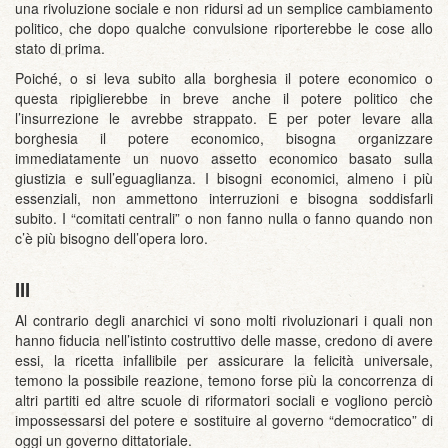
una rivoluzione sociale e non ridursi ad un semplice cambiamento
politico, che dopo qualche convulsione riporterebbe le cose allo
stato di prima.
Poiché, o si leva subito alla borghesia il potere economico o
questa ripiglierebbe in breve anche il potere politico che
l’insurrezione le avrebbe strappato. E per poter levare alla
borghesia il potere economico, bisogna organizzare
immediatamente un nuovo assetto economico basato sulla
giustizia e sull’eguaglianza. I bisogni economici, almeno i più
essenziali, non ammettono interruzioni e bisogna soddisfarli
subito. I “comitati centrali” o non fanno nulla o fanno quando non
c’è più bisogno dell’opera loro.
III
Al contrario degli anarchici vi sono molti rivoluzionari i quali non
hanno fiducia nell’istinto costruttivo delle masse, credono di avere
essi, la ricetta infallibile per assicurare la felicità universale,
temono la possibile reazione, temono forse più la concorrenza di
altri partiti ed altre scuole di riformatori sociali e vogliono perciò
impossessarsi del potere e sostituire al governo “democratico” di
oggi un governo dittatoriale.