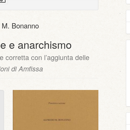
sorgenti
to
con
mplice
allegati
o M. Bonanno
ne e anarchismo
e corretta con l’aggiunta delle
oni di Amfissa