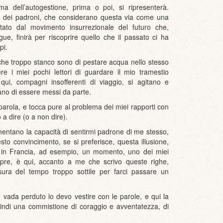
a dell’autogestione, prima o poi, si ripresenterà.
a dei padroni, che considerano questa via come una
ltato dal movimento insurrezionale del futuro che,
e, finirà per riscoprire quello che il passato ci ha
pi.
, che troppo stanco sono di pestare acqua nello stesso
e i miei pochi lettori di guardare il mio tramestio
ui, compagni insofferenti di viaggio, si agitano e
tano di essere messi da parte.
 parola, e tocca pure al problema dei miei rapporti con
 a dire (o a non dire).
entano la capacità di sentirmi padrone di me stesso,
to convincimento, se si preferisce, questa illusione,
 in Francia, ad esempio, un momento, uno dei miei
pre, è qui, accanto a me che scrivo queste righe,
sura del tempo troppo sottile per farci passare un
 vada perduto lo devo vestire con le parole, e qui la
ndi una commistione di coraggio e avventatezza, di