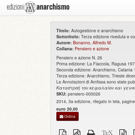
Titolo:
Autogestione e anarchismo
Sottotitolo:
Terza edizione riveduta e co
Autore:
Bonanno, Alfredo M.
Collana:
Pensiero e azione
Pensiero e azione N. 26
Prima edizione: La Fiaccola, Ragusa 19
Seconda edizione: Anarchismo, Catania
Terza edizione: Anarchismo, Trieste dic
Le Annotazioni di Amfissa sono state pubb
Καταστροή του κεφαλαίου και γενι
SKU:
pensiero-000026
2014, 3a edizione, rilegato in tela, pagin
euro 20,00
Ordina
PDF
EPUB
HTML
Sorgenti
so