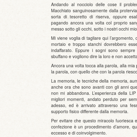
Andando al nocciolo delle cose il problem
Macchiato sanguinosamente dalla protervi
sorta di tesoretto di riserva, oppure esa
pagando ancora una volta col proprio sangu
messo sotto gli occhi, sotto i nostri occhi mio
Mi viene voglia di tagliare qui l’argomento
mortaio e troppo stanchi dovrebbero esser
indaffarato. Eppure i sogni sono sempre q
sbuffano e vogliono dire la loro e non accet
Ancora una volta tocca alla parola, alla mia
la parola, con quello che con la parola riesco
La memoria, le tecniche della memoria, aum
anche ora che sono avanti con gli anni ques
non mi abbandona. L’esperienza della LIP
migliori momenti, andato perduto per sem
adesso, ed è arrivato attraverso una fes
supporto fisico differente dalla memoria.
Per evitare che questo miracolo fuoriesca e
confezione è un procedimento d’amore, qui
eccesso e di coinvolgimento.