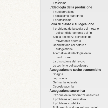
Il fascismo
L’ideologia della produzione
Il neoliberalismo
Il socialismo autoritario
Il neofascismo
Lotta di classe e autogestione
Il problema della scelta dei mezzi e
del condizionamento dei fini
Scelta dei mezzi e crescita del
movimento operaio
Coabitazione col potere e
autogestione
Alternativa all’ideologia della
produzione
La distruzione del lavoro
Le tecniche del sabotaggio
Autogestione e scelte economiche
Spagna
Jugoslavia
Germania federale
Cecoslovacchia
Autogestione anarchica
L’azione della minoranza anarchica
Il problema organizzativo
Il problema contabile
Sull’organizzazione autonoma del