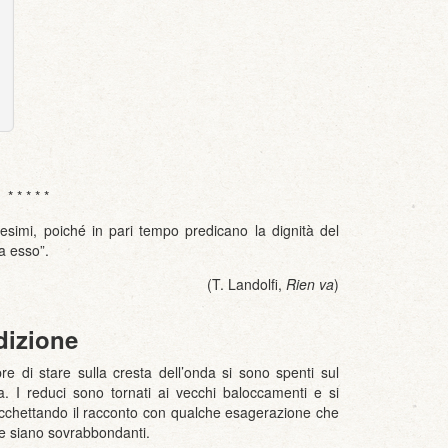
* * * * *
simi, poiché in pari tempo predicano la dignità del
a esso”.
(T. Landolfi,
Rien va
)
dizione
re di stare sulla cresta dell’onda si sono spenti sul
. I reduci sono tornati ai vecchi baloccamenti e si
fiocchettando il racconto con qualche esagerazione che
che siano sovrabbondanti.