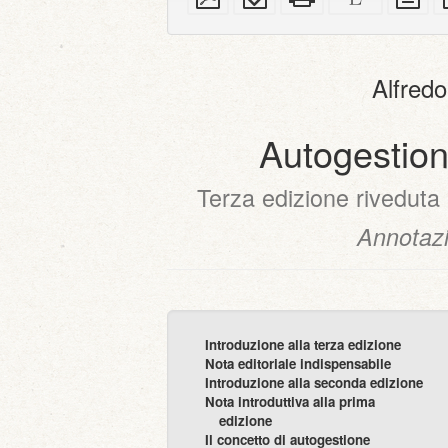
semplice
(per
completo
XeLaTeX
in
dispositivi
(per
tes
portatili)
la
se
stampa)
Alfred
Autogestio
Terza edizione riveduta 
Annotazi
Introduzione alla terza edizione
Nota editoriale indispensabile
Introduzione alla seconda edizione
Nota introduttiva alla prima
edizione
Il concetto di autogestione