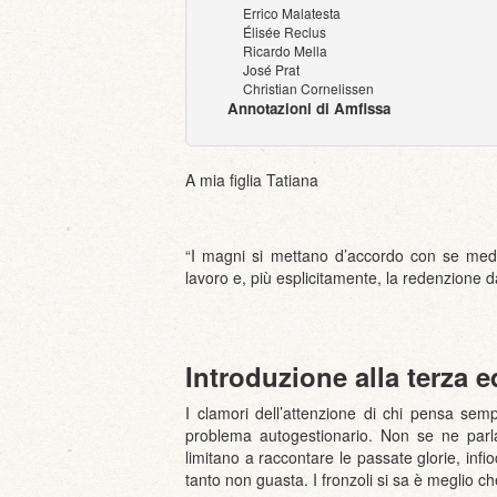
Errico Malatesta
Élisée Reclus
Ricardo Mella
José Prat
Christian Cornelissen
Annotazioni di Amfissa
A mia figlia Tatiana
“I magni si mettano d’accordo con se mede
lavoro e, più esplicitamente, la redenzione d
Introduzione alla terza e
I clamori dell’attenzione di chi pensa semp
problema autogestionario. Non se ne parla
limitano a raccontare le passate glorie, in
tanto non guasta. I fronzoli si sa è meglio 