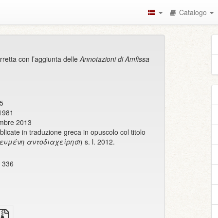
Catalogo
rretta con l’aggiunta delle
Annotazioni di Amfissa
75
 1981
embre 2013
licate in traduzione greca in opuscolo col titolo
κευμένη αντοδιαχείρηση
s. l. 2012.
e 336
rgente
File