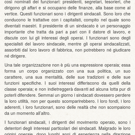
così nominati dei funzionari: presidenti, segretari, tesorieri, che
dirigono gli affari e si occupano delle finanze, alla base come al
vertice. Questi funzionari sono i dirigenti sindacali. Sono loro che
conducono le trattative con i capitalisti, compito nel quale sono
diventati maestri. Il presidente di un sindacato è un personaggio
importante che tratta da pari a pari con il datore di lavoro, e
discute con lui gli interessi degli operai. I funzionari sono degli
specialisti del lavoro sindacale, mentre gli operai sindacalizzati,
assorbiti dal loro lavoro di fabbrica, non potrebbero né giudicare
né dirigere.
Una tale organizzazione non è più una espressione operaia; essa
forma un corpo organizzato con una sua politica, un suo
carattere, una sua mentalità, delle sue tradizioni e delle sue
funzioni specifiche. I suoi interessi differiscono da quelli della
classe operaia; e non indietreggerà davanti ad alcuna lotta pur di
poterli difendere. Semmai un giorno i sindacati dovessero perdere
la loro utilità, non per questo scomparirebbero. I loro fondi, i loro
aderenti, i loro funzionari, sono delle realtà che non scompaiono
da un momento all’altro.
I funzionari sindacali, i dirigenti del movimento operaio, sono i
detentori degli interessi particolari dei sindacati. Malgrado le loro
origini operaie, dopo lunghi anni di esperienza nella direzione