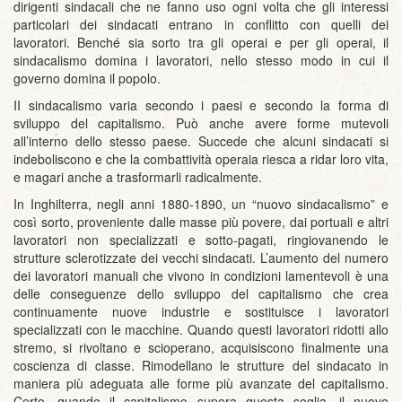
dirigenti sindacali che ne fanno uso ogni volta che gli interessi
particolari dei sindacati entrano in conflitto con quelli dei
lavoratori. Benché sia sorto tra gli operai e per gli operai, il
sindacalismo domina i lavoratori, nello stesso modo in cui il
governo domina il popolo.
II sindacalismo varia secondo i paesi e secondo la forma di
sviluppo del capitalismo. Può anche avere forme mutevoli
all’interno dello stesso paese. Succede che alcuni sindacati si
indeboliscono e che la combattività operaia riesca a ridar loro vita,
e magari anche a trasformarli radicalmente.
In Inghilterra, negli anni 1880-1890, un “nuovo sindacalismo” e
così sorto, proveniente dalle masse più povere, dai portuali e altri
lavoratori non specializzati e sotto-pagati, ringiovanendo le
strutture sclerotizzate dei vecchi sindacati. L’aumento del numero
dei lavoratori manuali che vivono in condizioni lamentevoli è una
delle conseguenze dello sviluppo del capitalismo che crea
continuamente nuove industrie e sostituisce i lavoratori
specializzati con le macchine. Quando questi lavoratori ridotti allo
stremo, si rivoltano e scioperano, acquisiscono finalmente una
coscienza di classe. Rimodellano le strutture del sindacato in
maniera più adeguata alle forme più avanzate del capitalismo.
Certo, quando il capitalismo supera questa soglia, il nuovo