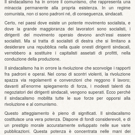
Il sindacalismo ha in orrore il comunismo, che rappresenta una
minaccia permanente alla propria esistenza. In un regime
comunista, non ci sono padroni né, di conseguenza, sindacati.
Certo, nei paesi dove esiste un potente movimento socialista, e
dove la grande maggioranza dei lavoratori sono socialisti, i
dirigenti del movimento operaio devono anch’essi essere
socialisti. Ma si tratta di socialisti di destra che si limitano a
desiderare una repubblica nella quale onesti dirigenti sindacali,
verrebbero a sostituire i capitalisti assetati di profitti, nella
conduzione della produzione.
II sindacalismo ha in orrore la rivoluzione che sconvolge i rapporti
fra padroni e operai. Nel corso di scontri violenti, la rivoluzione
spazza via regolamenti e convenzioni che reggono il lavoro;
davanti all’enorme spiegamento di forza, i modesti talenti da
negoziatori dei dirigenti sindacali, vengono superati. Ecco perché
il sindacalismo mobilita tutte le sue forze per opporsi alla
rivoluzione e al comunismo.
Questo atteggiamento è pieno di significati. Il sindacalismo
costituisce una vera potenza. Dispone di fondi considerevoli, e di
un prestigio morale accuratamente sviluppato nelle sue varie
pubblicazioni. Questa potenza è concentrata nelle mani dei