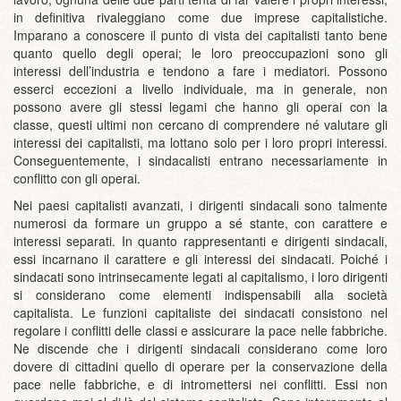
in definitiva rivaleggiano come due imprese capitalistiche.
Imparano a conoscere il punto di vista dei capitalisti tanto bene
quanto quello degli operai; le loro preoccupazioni sono gli
interessi dell’industria e tendono a fare i mediatori. Possono
esserci eccezioni a livello individuale, ma in generale, non
possono avere gli stessi legami che hanno gli operai con la
classe, questi ultimi non cercano di comprendere né valutare gli
interessi dei capitalisti, ma lottano solo per i loro propri interessi.
Conseguentemente, i sindacalisti entrano necessariamente in
conflitto con gli operai.
Nei paesi capitalisti avanzati, i dirigenti sindacali sono talmente
numerosi da formare un gruppo a sé stante, con carattere e
interessi separati. In quanto rappresentanti e dirigenti sindacali,
essi incarnano il carattere e gli interessi dei sindacati. Poiché i
sindacati sono intrinsecamente legati al capitalismo, i loro dirigenti
si considerano come elementi indispensabili alla società
capitalista. Le funzioni capitaliste dei sindacati consistono nel
regolare i conflitti delle classi e assicurare la pace nelle fabbriche.
Ne discende che i dirigenti sindacali considerano come loro
dovere di cittadini quello di operare per la conservazione della
pace nelle fabbriche, e di intromettersi nei conflitti. Essi non