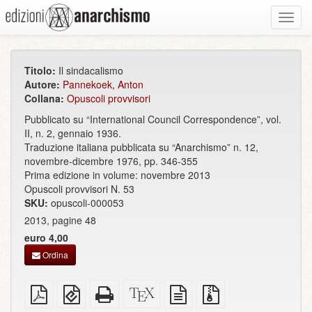
Toggl
navig
Titolo:
Il sindacalismo
Autore:
Pannekoek, Anton
Collana:
Opuscoli provvisori
Pubblicato su “International Council Correspondence”, vol.
II, n. 2, gennaio 1936.
Traduzione italiana pubblicata su “Anarchismo” n. 12,
novembre-dicembre 1976, pp. 346-355
Prima edizione in volume: novembre 2013
Opuscoli provvisori N. 53
SKU:
opuscoli-000053
2013, pagine 48
euro 4,00
Ordina
PDF
EPUB
HTML
Sorgenti
sorgente
File
semplice
(per
completo
XeLaTeX
in
sorgenti