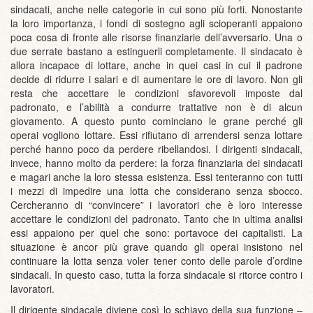
sindacati, anche nelle categorie in cui sono più forti. Nonostante
la loro importanza, i fondi di sostegno agli scioperanti appaiono
poca cosa di fronte alle risorse finanziarie dell’avversario. Una o
due serrate bastano a estinguerli completamente. Il sindacato è
allora incapace di lottare, anche in quei casi in cui il padrone
decide di ridurre i salari e di aumentare le ore di lavoro. Non gli
resta che accettare le condizioni sfavorevoli imposte dal
padronato, e l’abilità a condurre trattative non è di alcun
giovamento. A questo punto cominciano le grane perché gli
operai vogliono lottare. Essi rifiutano di arrendersi senza lottare
perché hanno poco da perdere ribellandosi. I dirigenti sindacali,
invece, hanno molto da perdere: la forza finanziaria dei sindacati
e magari anche la loro stessa esistenza. Essi tenteranno con tutti
i mezzi di impedire una lotta che considerano senza sbocco.
Cercheranno di “convincere” i lavoratori che è loro interesse
accettare le condizioni del padronato. Tanto che in ultima analisi
essi appaiono per quel che sono: portavoce dei capitalisti. La
situazione è ancor più grave quando gli operai insistono nel
continuare la lotta senza voler tener conto delle parole d’ordine
sindacali. In questo caso, tutta la forza sindacale si ritorce contro i
lavoratori.
Il dirigente sindacale diviene così lo schiavo della sua funzione –