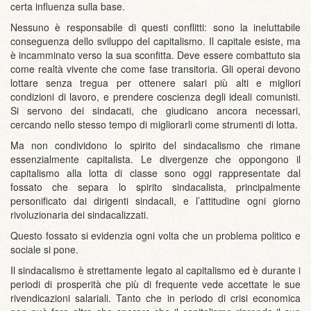
certa influenza sulla base.
Nessuno è responsabile di questi conflitti: sono la ineluttabile
conseguenza dello sviluppo del capitalismo. Il capitale esiste, ma
è incamminato verso la sua sconfitta. Deve essere combattuto sia
come realtà vivente che come fase transitoria. Gli operai devono
lottare senza tregua per ottenere salari più alti e migliori
condizioni di lavoro, e prendere coscienza degli ideali comunisti.
Si servono dei sindacati, che giudicano ancora necessari,
cercando nello stesso tempo di migliorarli come strumenti di lotta.
Ma non condividono lo spirito del sindacalismo che rimane
essenzialmente capitalista. Le divergenze che oppongono il
capitalismo alla lotta di classe sono oggi rappresentate dal
fossato che separa lo spirito sindacalista, principalmente
personificato dai dirigenti sindacali, e l’attitudine ogni giorno
rivoluzionaria dei sindacalizzati.
Questo fossato si evidenzia ogni volta che un problema politico e
sociale si pone.
Il sindacalismo è strettamente legato al capitalismo ed è durante i
periodi di prosperità che più di frequente vede accettate le sue
rivendicazioni salariali. Tanto che in periodo di crisi economica