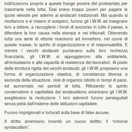
indirizzarono proprio a queste frange povere del proletariato per
trascinarle nella lotta. Essi erano troppo poveri per pagare le
quote elevate per aderire ai sindacati tradizionali. Ma quando si
rivoltarono e si misero in sciopero, furono gli I.W.W. ad insegnare
loro a lottare, a raccogliere i fondi di soccorso in tutto il paese, a
difendere la loro causa nella stampa e nei tribunali. Ottenendo
tutta una serie di vittorie riuscirono ad immettere, nel cuore di
queste masse, lo spirito di organizzazione e di responsabilità. E
mentre i vecchi sindacati puntavano sulla loro ricchezza
finanziaria, gli I.W.W. si appoggiarono alla solidarietà,
all’entusiasmo e alle capacità di resistenza dei lavoratori. Al posto
della struttura rigida dei vecchi sindacati, gli I.W.W. proposero una
forma di organizzazione elastica, di consistenza diversa a
seconda della situazione, cioè di organico ridotto in tempi di pace,
ed aumentato nei periodi di lotta. Rifiutando lo spirito
conservatore e capitalista del sindacalismo americano gli I.W.W.
sceglievano la rivoluzione. I loro aderenti furono perseguitati
senza pietà dall’insieme delle istituzioni capitaliste.
Furono imprigionati e torturati sulla base di false accuse.
II diritto americano inventò un nuovo delitto: il “criminal
syndacalism”.