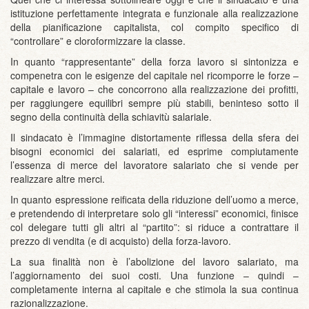
istituzione perfettamente integrata e funzionale alla realizzazione
della pianificazione capitalista, col compito specifico di
“controllare” e cloroformizzare la classe.
In quanto “rappresentante” della forza lavoro si sintonizza e
compenetra con le esigenze del capitale nel ricomporre le forze –
capitale e lavoro – che concorrono alla realizzazione dei profitti,
per raggiungere equilibri sempre più stabili, beninteso sotto il
segno della continuità della schiavitù salariale.
Il sindacato è l’immagine distortamente riflessa della sfera dei
bisogni economici dei salariati, ed esprime compiutamente
l’essenza di merce del lavoratore salariato che si vende per
realizzare altre merci.
In quanto espressione reificata della riduzione dell’uomo a merce,
e pretendendo di interpretare solo gli “interessi” economici, finisce
col delegare tutti gli altri al “partito”: si riduce a contrattare il
prezzo di vendita (e di acquisto) della forza-lavoro.
La sua finalità non è l’abolizione del lavoro salariato, ma
l’aggiornamento dei suoi costi. Una funzione – quindi –
completamente interna al capitale e che stimola la sua continua
razionalizzazione.