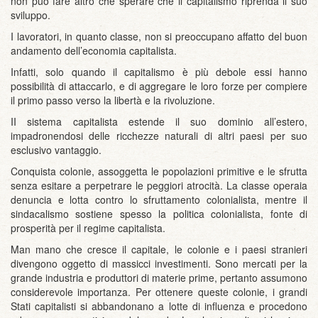
non può fare altro che sperare che il capitalismo riprenda il suo
sviluppo.
I lavoratori, in quanto classe, non si preoccupano affatto del buon
andamento dell’economia capitalista.
Infatti, solo quando il capitalismo è più debole essi hanno
possibilità di attaccarlo, e di aggregare le loro forze per compiere
il primo passo verso la libertà e la rivoluzione.
II sistema capitalista estende il suo dominio all’estero,
impadronendosi delle ricchezze naturali di altri paesi per suo
esclusivo vantaggio.
Conquista colonie, assoggetta le popolazioni primitive e le sfrutta
senza esitare a perpetrare le peggiori atrocità. La classe operaia
denuncia e lotta contro lo sfruttamento colonialista, mentre il
sindacalismo sostiene spesso la politica colonialista, fonte di
prosperità per il regime capitalista.
Man mano che cresce il capitale, le colonie e i paesi stranieri
divengono oggetto di massicci investimenti. Sono mercati per la
grande industria e produttori di materie prime, pertanto assumono
considerevole importanza. Per ottenere queste colonie, i grandi
Stati capitalisti si abbandonano a lotte di influenza e procedono