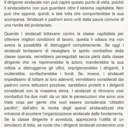
Il dirigente sindacale non può capire questo punto di vista, poiché
il sindacalismo non può guardare oltre il sistema capitalista. Non
può che opporsi, quindi, a tale lotta che comporterebbe la sua
scomparsa. Sindacati e padroni sono uniti dalla paura comune di
una rivolta del proletariato.
Quando i sindacati lottavano contro la classe capitalista per
ottenere migliori condizioni di lavoro, questa li odiava ma non
aveva la possibilità di distruggerli completamente. Se oggi i
sindacati tentassero di risvegliare lo spirito combattivo della
classe operaia, verrebbero perseguitati senza pietà dalla classe
dirigente che ne reprimerebbe le azioni, manderebbe la sua
milizia a distruggerne gli uffici, imprigionerebbe i dirigenti, li
multerebbe, confischerebbe i fondi. Se, invece, i sindacati
impedissero di lottare ai loro aderenti, verrebbero considerati dai
padroni come istituzioni preziose, sarebbero protetti e i dirigenti
considerati con la massima stima. I sindacati si ritrovano così
combattuti fra due mali: da un lato le persecuzioni che sono una
triste cosa per gente che vuol essere considerata “cittadini
pacifici”; dall’altro la rivolta degli operai sindacalizzati che
minaccia di scuotere l’organizzazione sindacale dalle fondamenta.
Se la classe dirigente è avveduta, apprezzerà l’utilità di un
simulacro di lotta, se vuole che i dirigenti sindacali conservino una