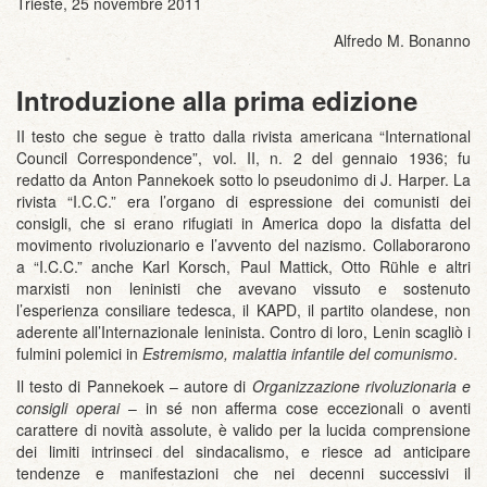
Trieste, 25 novembre 2011
Alfredo M. Bonanno
Introduzione alla prima edizione
II testo che segue è tratto dalla rivista americana “International
Council Correspondence”, vol. II, n. 2 del gennaio 1936; fu
redatto da Anton Pannekoek sotto lo pseudonimo di J. Harper. La
rivista “I.C.C.” era l’organo di espressione dei comunisti dei
consigli, che si erano rifugiati in America dopo la disfatta del
movimento rivoluzionario e l’avvento del nazismo. Collaborarono
a “I.C.C.” anche Karl Korsch, Paul Mattick, Otto Rühle e altri
marxisti non leninisti che avevano vissuto e sostenuto
l’esperienza consiliare tedesca, il KAPD, il partito olandese, non
aderente all’Internazionale leninista. Contro di loro, Lenin scagliò i
fulmini polemici in
Estremismo, malattia infantile del comunismo
.
Il testo di Pannekoek – autore di
Organizzazione rivoluzionaria e
consigli operai
– in sé non afferma cose eccezionali o aventi
carattere di novità assolute, è valido per la lucida comprensione
dei limiti intrinseci del sindacalismo, e riesce ad anticipare
tendenze e manifestazioni che nei decenni successivi il