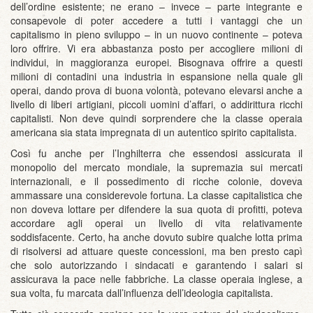
dell’ordine esistente; ne erano – invece – parte integrante e
consapevole di poter accedere a tutti i vantaggi che un
capitalismo in pieno sviluppo – in un nuovo continente – poteva
loro offrire. Vi era abbastanza posto per accogliere milioni di
individui, in maggioranza europei. Bisognava offrire a questi
milioni di contadini una industria in espansione nella quale gli
operai, dando prova di buona volontà, potevano elevarsi anche a
livello di liberi artigiani, piccoli uomini d’affari, o addirittura ricchi
capitalisti. Non deve quindi sorprendere che la classe operaia
americana sia stata impregnata di un autentico spirito capitalista.
Così fu anche per l’Inghilterra che essendosi assicurata il
monopolio del mercato mondiale, la supremazia sui mercati
internazionali, e il possedimento di ricche colonie, doveva
ammassare una considerevole fortuna. La classe capitalistica che
non doveva lottare per difendere la sua quota di profitti, poteva
accordare agli operai un livello di vita relativamente
soddisfacente. Certo, ha anche dovuto subire qualche lotta prima
di risolversi ad attuare queste concessioni, ma ben presto capì
che solo autorizzando i sindacati e garantendo i salari si
assicurava la pace nelle fabbriche. La classe operaia inglese, a
sua volta, fu marcata dall’influenza dell’ideologia capitalista.