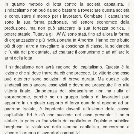
In quanto metodo di lotta contro la società capitalista, il
sindacalismo non può da solo bastare a rovesciare questa società
e conquistare il mondo per i lavoratori. Combatte il capitalismo
sotto la sua forma padronale, nel settore economico della
produzione, ma non può attaccare la sua fortezza politica, il
potere statale. Tuttavia gli I.W.W. sono stati, fino ad allora la forma
di organizzazione più rivoluzionaria in America. Hanno contribuito
più di ogni altro a risvegliare la coscienza di classe, la solidarietà
e l’unità del proletariato, ad esaltare il comunismo e ad affilare le
armi della lotta.
II sindacalismo non avrà ragione del capitalismo. Questa è la
lezione che si deve trarre da ciò che precede. Le vittorie che esso
può ottenere sono soluzioni di breve durata. Ma queste lotte
sindacali sono ancora essenziali e dovranno proseguire fino alla
vittoria finale. L’impotenza del sindacalismo non ha nulla di
sorprendente, perché se un gruppo isolato di lavoratori può
apparire in un giusto rapporto di forza quando si oppone ad un
padrone isolato, è impotente davanti all’insieme della classe
capitalista. Ed è ciò che succede nel caso presente: il poter
statale, la potenza finanziaria del capitalismo, l’opinione pubblica
borghese, la virulenza della stampa capitalista, concorrono a
vincere il gruppo di lavoratori combattivi.