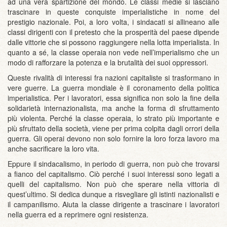
ad una vera spartizione del mondo. Le classi medie si lasciano
trascinare in queste conquiste imperialistiche in nome del
prestigio nazionale. Poi, a loro volta, i sindacati si allineano alle
classi dirigenti con il pretesto che la prosperità del paese dipende
dalle vittorie che si possono raggiungere nella lotta imperialista. In
quanto a sé, la classe operaia non vede nell’imperialismo che un
modo di rafforzare la potenza e la brutalità dei suoi oppressori.
Queste rivalità di interessi fra nazioni capitaliste si trasformano in
vere guerre. La guerra mondiale è il coronamento della politica
imperialistica. Per i lavoratori, essa significa non solo la fine della
solidarietà internazionalista, ma anche la forma di sfruttamento
più violenta. Perché la classe operaia, lo strato più importante e
più sfruttato della società, viene per prima colpita dagli orrori della
guerra. Gli operai devono non solo fornire la loro forza lavoro ma
anche sacrificare la loro vita.
Eppure il sindacalismo, in periodo di guerra, non può che trovarsi
a fianco del capitalismo. Ciò perché i suoi interessi sono legati a
quelli del capitalismo. Non può che sperare nella vittoria di
quest’ultimo. Si dedica dunque a risvegliare gli istinti nazionalisti e
il campanilismo. Aiuta la classe dirigente a trascinare i lavoratori
nella guerra ed a reprimere ogni resistenza.