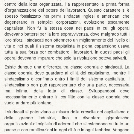
centro della lotta organizzata. Ha rappresentato la prima forma
d’organizzazione del potere dei lavoratori. Questo carattere si è
spesso fossilizzato nei primi sindacati inglesi e americani che
degenerano in semplici corporazioni, evoluzione tipicamente
capitalista. Non fu la stessa cosa nei paesi in cui gli operai
dovevano battersi per la loro sopravvivenza, dove malgrado tutti i
loro sforzi i sindacati non ottennero un miglioramento del livello di
vita e nei quali il sistema capitalista in piena espansione usava
tutta la sua forza per combattere i lavoratori. In questi paesi gli
operai dovevano imparare che solo la rivoluzione poteva salvarli.
Esiste dunque una differenza tra classe operaia e sindacati. La
classe operaia deve guardare al di là del capitalismo, mentre il
sindacalismo è confinato entro i limiti del sistema capitalista. Il
sindacalismo non può rappresentare che una parte, necessaria
ma infima, della lotta di classe. Sviluppandosi deve
necessariamente entrare in conflitto con la classe operaia che
vuole andare più lontano.
I sindacati si potenziano a misura della crescita del capitalismo e
della grande industria, fino a diventare gigantesche
organizzazioni di migliaia di aderenti che si estendono su tutto un
paese e con ramificazioni in ogni città e in ogni fabbrica. Vengono