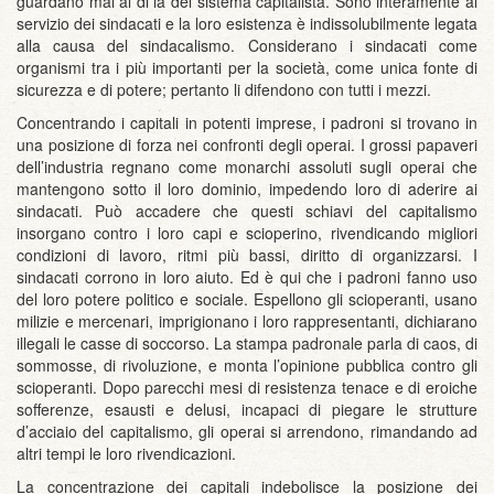
guardano mai al di là del sistema capitalista. Sono interamente al
servizio dei sindacati e la loro esistenza è indissolubilmente legata
alla causa del sindacalismo. Considerano i sindacati come
organismi tra i più importanti per la società, come unica fonte di
sicurezza e di potere; pertanto li difendono con tutti i mezzi.
Concentrando i capitali in potenti imprese, i padroni si trovano in
una posizione di forza nei confronti degli operai. I grossi papaveri
dell’industria regnano come monarchi assoluti sugli operai che
mantengono sotto il loro dominio, impedendo loro di aderire ai
sindacati. Può accadere che questi schiavi del capitalismo
insorgano contro i loro capi e scioperino, rivendicando migliori
condizioni di lavoro, ritmi più bassi, diritto di organizzarsi. I
sindacati corrono in loro aiuto. Ed è qui che i padroni fanno uso
del loro potere politico e sociale. Espellono gli scioperanti, usano
milizie e mercenari, imprigionano i loro rappresentanti, dichiarano
illegali le casse di soccorso. La stampa padronale parla di caos, di
sommosse, di rivoluzione, e monta l’opinione pubblica contro gli
scioperanti. Dopo parecchi mesi di resistenza tenace e di eroiche
sofferenze, esausti e delusi, incapaci di piegare le strutture
d’acciaio del capitalismo, gli operai si arrendono, rimandando ad
altri tempi le loro rivendicazioni.
La concentrazione dei capitali indebolisce la posizione dei