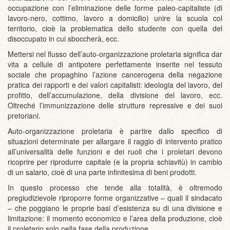
occupazione con l’eliminazione delle forme paleo-capitaliste (di
lavoro-nero, cottimo, lavoro a domicilio) unire la scuola col
territorio, cioè la problematica dello studente con quella del
disoccupato in cui sboccherà, ecc.
Mettersi nel flusso dell’auto-organizzazione proletaria significa dar
vita a cellule di antipotere perfettamente inserite nel tessuto
sociale che propaghino l’azione cancerogena della negazione
pratica dei rapporti e dei valori capitalisti: ideologia del lavoro, del
profitto, dell’accumulazione, della divisione del lavoro, ecc.
Oltreché l’immunizzazione delle strutture repressive e dei suoi
pretoriani.
Auto-organizzazione proletaria è partire dallo specifico di
situazioni determinate per allargare il raggio di intervento pratico
all’universalità delle funzioni e dei ruoli che i proletari devono
ricoprire per riprodurre capitale (e la propria schiavitù) in cambio
di un salario, cioè di una parte infinitesima di beni prodotti.
In questo processo che tende alla totalità, è oltremodo
pregiudizievole riproporre forme organizzative – quali il sindacato
– che poggiano le proprie basi d’esistenza su di una divisione e
limitazione: il momento economico e l’area della produzione, cioè
il proletario solo nella fase della produzione.