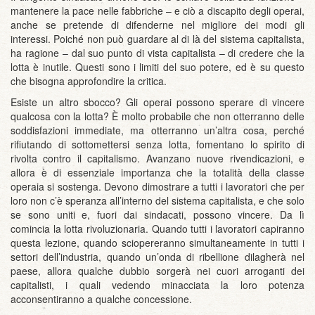
mantenere la pace nelle fabbriche – e ciò a discapito degli operai,
anche se pretende di difenderne nel migliore dei modi gli
interessi. Poiché non può guardare al di là del sistema capitalista,
ha ragione – dal suo punto di vista capitalista – di credere che la
lotta è inutile. Questi sono i limiti del suo potere, ed è su questo
che bisogna approfondire la critica.
Esiste un altro sbocco? Gli operai possono sperare di vincere
qualcosa con la lotta? È molto probabile che non otterranno delle
soddisfazioni immediate, ma otterranno un’altra cosa, perché
rifiutando di sottomettersi senza lotta, fomentano lo spirito di
rivolta contro il capitalismo. Avanzano nuove rivendicazioni, e
allora è di essenziale importanza che la totalità della classe
operaia si sostenga. Devono dimostrare a tutti i lavoratori che per
loro non c’è speranza all’interno del sistema capitalista, e che solo
se sono uniti e, fuori dai sindacati, possono vincere. Da lì
comincia la lotta rivoluzionaria. Quando tutti i lavoratori capiranno
questa lezione, quando sciopereranno simultaneamente in tutti i
settori dell’industria, quando un’onda di ribellione dilagherà nel
paese, allora qualche dubbio sorgerà nei cuori arroganti dei
capitalisti, i quali vedendo minacciata la loro potenza
acconsentiranno a qualche concessione.