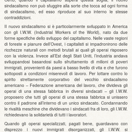
sindacalismo non può sfuggire alla sorte che tocca ad ogni forma
di sindacalismo, ed esso riproduce al suo interno le stesse
contraddizioni.
II nuovo sindacalismo si è particolarmente sviluppato in America
con gli I.W.W. (Industrial Workers of the World), nato da due
forme specifiche dello sviluppo del capitalismo. Nelle vaste regioni
di foreste e pianure dell’Ovest, i capitalisti si impadronirono delle
ricchezze naturali con metodi brutali ai quali gli operai risposero
con la violenza. Invece all’Est degli Stati Uniti, l’industria andava
sviluppandosi basandosi sullo sfruttamento di milioni di poveri
immigrati, provenienti da paesi a basso livello di vita e che furono
sottoposti a condizioni miserevoli di lavoro. Per lottare contro lo
spirito strettamente corporativo del vecchio sindacalismo
americano – Federazione americana del lavoro, che divideva gli
operai di una stessa fabbrica in diversi sindacati – gli I.W.W.
proposero che tutti gli operai di una stessa fabbrica si unissero
contro il padrone all’interno di un unico sindacato. Condannando
le rivalità meschine che dividevano i sindacati fra di loro, gli I.W.W.
richiedevano la solidarietà di tutti i lavoratori.
Quando gli operai specializzati, pagati bene, guardavano con
disprezzo i nuovi immigrati disorganizzati, gli I.W.W. si