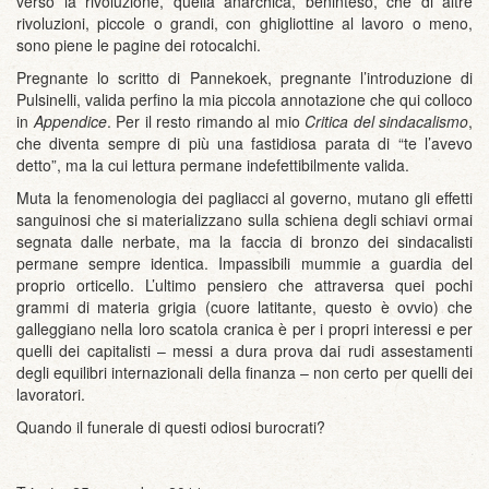
verso la rivoluzione, quella anarchica, beninteso, che di altre
rivoluzioni, piccole o grandi, con ghigliottine al lavoro o meno,
sono piene le pagine dei rotocalchi.
Pregnante lo scritto di Pannekoek, pregnante l’introduzione di
Pulsinelli, valida perfino la mia piccola annotazione che qui colloco
in
Appendice
. Per il resto rimando al mio
Critica del sindacalismo
,
che diventa sempre di più una fastidiosa parata di “te l’avevo
detto”, ma la cui lettura permane indefettibilmente valida.
Muta la fenomenologia dei pagliacci al governo, mutano gli effetti
sanguinosi che si materializzano sulla schiena degli schiavi ormai
segnata dalle nerbate, ma la faccia di bronzo dei sindacalisti
permane sempre identica. Impassibili mummie a guardia del
proprio orticello. L’ultimo pensiero che attraversa quei pochi
grammi di materia grigia (cuore latitante, questo è ovvio) che
galleggiano nella loro scatola cranica è per i propri interessi e per
quelli dei capitalisti – messi a dura prova dai rudi assestamenti
degli equilibri internazionali della finanza – non certo per quelli dei
lavoratori.
Quando il funerale di questi odiosi burocrati?