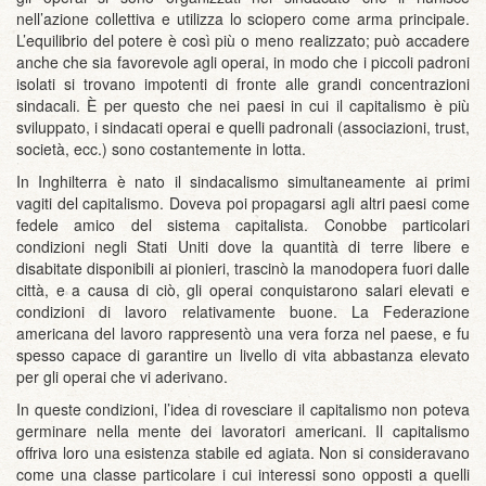
nell’azione collettiva e utilizza lo sciopero come arma principale.
L’equilibrio del potere è così più o meno realizzato; può accadere
anche che sia favorevole agli operai, in modo che i piccoli padroni
isolati si trovano impotenti di fronte alle grandi concentrazioni
sindacali. È per questo che nei paesi in cui il capitalismo è più
sviluppato, i sindacati operai e quelli padronali (associazioni, trust,
società, ecc.) sono costantemente in lotta.
In Inghilterra è nato il sindacalismo simultaneamente ai primi
vagiti del capitalismo. Doveva poi propagarsi agli altri paesi come
fedele amico del sistema capitalista. Conobbe particolari
condizioni negli Stati Uniti dove la quantità di terre libere e
disabitate disponibili ai pionieri, trascinò la manodopera fuori dalle
città, e a causa di ciò, gli operai conquistarono salari elevati e
condizioni di lavoro relativamente buone. La Federazione
americana del lavoro rappresentò una vera forza nel paese, e fu
spesso capace di garantire un livello di vita abbastanza elevato
per gli operai che vi aderivano.
In queste condizioni, l’idea di rovesciare il capitalismo non poteva
germinare nella mente dei lavoratori americani. Il capitalismo
offriva loro una esistenza stabile ed agiata. Non si consideravano
come una classe particolare i cui interessi sono opposti a quelli