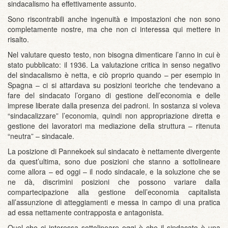
sindacalismo ha effettivamente assunto.
Sono riscontrabili anche ingenuità e impostazioni che non sono
completamente nostre, ma che non ci interessa qui mettere in
risalto.
Nel valutare questo testo, non bisogna dimenticare l’anno in cui è
stato pubblicato: il 1936. La valutazione critica in senso negativo
del sindacalismo è netta, e ciò proprio quando – per esempio in
Spagna – ci si attardava su posizioni teoriche che tendevano a
fare del sindacato l’organo di gestione dell’economia e delle
imprese liberate dalla presenza dei padroni. In sostanza si voleva
“sindacalizzare” l’economia, quindi non appropriazione diretta e
gestione dei lavoratori ma mediazione della struttura – ritenuta
“neutra” – sindacale.
La posizione di Pannekoek sul sindacato è nettamente divergente
da quest’ultima, sono due posizioni che stanno a sottolineare
come allora – ed oggi – il nodo sindacale, e la soluzione che se
ne dà, discrimini posizioni che possono variare dalla
compartecipazione alla gestione dell’economia capitalista
all’assunzione di atteggiamenti e messa in campo di una pratica
ad essa nettamente contrapposta e antagonista.
Quel che ci interessa sottolineare oggi è che il sindacato è una