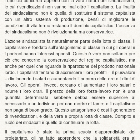
Tutto ciò concorda appieno con la vera natura del sindacalismo,
le cui rivendicazioni non vanno mai oltre il capitalismo. La finalità
del sindacalismo non è quella di sostituire il sistema capitalista
con un altro sistema di produzione, bensì di migliorare le
condizioni di vita fermo restando il dominio capitalistico. L’essenza
del sindacalismo non è rivoluzionaria ma conservatrice.
L’azione sindacalista fa naturalmente parte della lotta di classe. Il
capitalismo è fondato sull’antagonismo di classe in cui gli operai e
i padroni hanno interessi opposti. Questo è vero non soltanto per
ciò che concerne la conservazione del regime capitalistico, ma
anche per quel che riguarda la ripartizione del prodotto nazionale
lordo. I capitalisti tentano di accrescere i loro profitti – il plusvalore
– diminuendo i salari e aumentando il numero delle ore o i ritmi di
lavoro. Gli operai, invece, cercano di aumentare i loro salari e
ridurre i loro orari. Il prezzo della loro forza-lavoro non è una
quantità determinata, sebbene debba essere superiore al
necessario a un individuo per non morire di fame; e il capitalismo
non paga di buon grado. Questo antagonismo è così il generatore
di rivendicazioni, e della vera e propria lotta di classe. Compito e
ruolo dei sindacati è quello di continuare la lotta.
Il capitalismo è stato la prima scuola d’apprendistato del
proletariato, gli ha fatto apprendere che la solidarietà era al