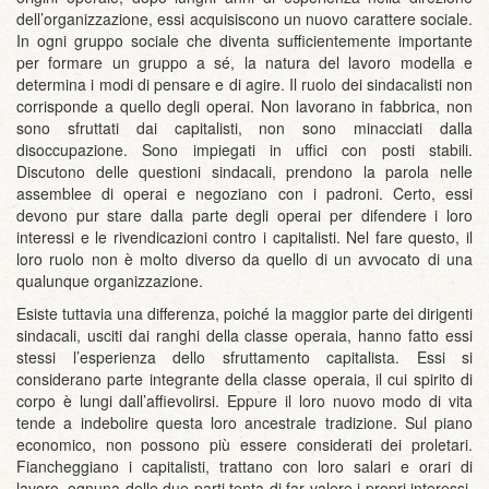
dell’organizzazione, essi acquisiscono un nuovo carattere sociale.
In ogni gruppo sociale che diventa sufficientemente importante
per formare un gruppo a sé, la natura del lavoro modella e
determina i modi di pensare e di agire. Il ruolo dei sindacalisti non
corrisponde a quello degli operai. Non lavorano in fabbrica, non
sono sfruttati dai capitalisti, non sono minacciati dalla
disoccupazione. Sono impiegati in uffici con posti stabili.
Discutono delle questioni sindacali, prendono la parola nelle
assemblee di operai e negoziano con i padroni. Certo, essi
devono pur stare dalla parte degli operai per difendere i loro
interessi e le rivendicazioni contro i capitalisti. Nel fare questo, il
loro ruolo non è molto diverso da quello di un avvocato di una
qualunque organizzazione.
Esiste tuttavia una differenza, poiché la maggior parte dei dirigenti
sindacali, usciti dai ranghi della classe operaia, hanno fatto essi
stessi l’esperienza dello sfruttamento capitalista. Essi si
considerano parte integrante della classe operaia, il cui spirito di
corpo è lungi dall’affievolirsi. Eppure il loro nuovo modo di vita
tende a indebolire questa loro ancestrale tradizione. Sul piano
economico, non possono più essere considerati dei proletari.
Fiancheggiano i capitalisti, trattano con loro salari e orari di
lavoro, ognuna delle due parti tenta di far valere i propri interessi,