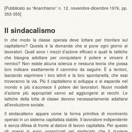
[Pubblicato su “Anarchismo” n. 12, novembre-dicembre 1976, pp.
353-355]
Il sindacalismo
In che modo la classe operaia deve lottare per trionfare sul
capitalismo? Questa è la domanda che si pone ogni giorno ai
lavoratori. Quali sono i mezzi d’azione efficaci e quali le tattiche
che bisogna adottare per conquistare il potere e vincere il
nemico? Non esiste alcuna scienza e nessuna teoria che possa
loro indicare esattamente il cammino da seguire. È a tentoni,
lasciando esprimere i loro istinti e la loro spontaneità, che essi
troveranno la via. Più il capitalismo si sviluppa e si espande nel
mondo e più s’accresce il potere dei lavoratori. Nuovi modelli
d’azione più appropriati vanno ad aggiungersi ai vecchi. Le
tattiche della lotta di classe devono necessariamente adattarsi
all’evoluzione sociale.
Il sindacalismo appare come la forma primitiva di movimento
operaio in un sistema capitalista stabile. Il lavoratore indipendente
è senza difesa di fronte al datore di lavoro capitalista. Per questo
gli operai si sono organizzati nel sindacato che li riunisce