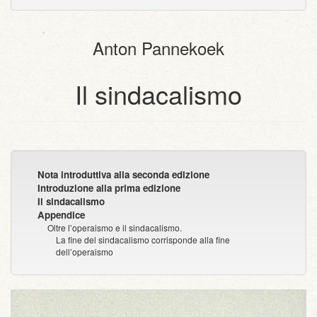
dispositivi
(per
testo
con
portatili)
la
semplice
allegati
stampa)
Anton Pannekoek
Il sindacalismo
Nota introduttiva alla seconda edizione
Introduzione alla prima edizione
Il sindacalismo
Appendice
Oltre l’operaismo e il sindacalismo.
La fine del sindacalismo corrisponde alla fine
dell’operaismo