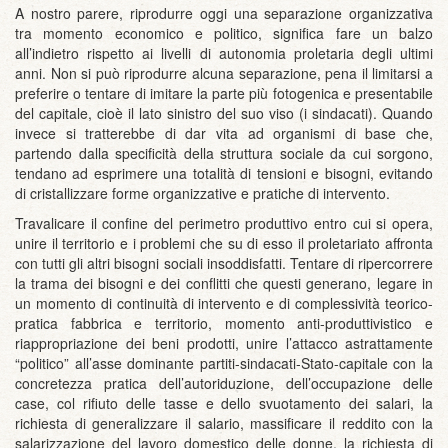
A nostro parere, riprodurre oggi una separazione organizzativa
tra momento economico e politico, significa fare un balzo
all’indietro rispetto ai livelli di autonomia proletaria degli ultimi
anni. Non si può riprodurre alcuna separazione, pena il limitarsi a
preferire o tentare di imitare la parte più fotogenica e presentabile
del capitale, cioè il lato sinistro del suo viso (i sindacati). Quando
invece si tratterebbe di dar vita ad organismi di base che,
partendo dalla specificità della struttura sociale da cui sorgono,
tendano ad esprimere una totalità di tensioni e bisogni, evitando
di cristallizzare forme organizzative e pratiche di intervento.
Travalicare il confine del perimetro produttivo entro cui si opera,
unire il territorio e i problemi che su di esso il proletariato affronta
con tutti gli altri bisogni sociali insoddisfatti. Tentare di ripercorrere
la trama dei bisogni e dei conflitti che questi generano, legare in
un momento di continuità di intervento e di complessività teorico-
pratica fabbrica e territorio, momento anti-produttivistico e
riappropriazione dei beni prodotti, unire l’attacco astrattamente
“politico” all’asse dominante partiti-sindacati-Stato-capitale con la
concretezza pratica dell’autoriduzione, dell’occupazione delle
case, col rifiuto delle tasse e dello svuotamento dei salari, la
richiesta di generalizzare il salario, massificare il reddito con la
salarizzazione del lavoro domestico delle donne, la richiesta di