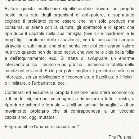
Evitare questa mutilazione significherebbe trovare un proprio
posto nella rete degli organismi di anti-potere, e soprattutto
cogliere il proletario come essere che non solo produce ma
consuma, si aliena con la cultura, gli spettacoli e lo sport, che
riproduce il capitale nella sua famiglia (ove lui è “padrone” e le
mogli-figli i proletari della situazione), con la sessualità sempre
stravolta e sublimata, che si alimenta con cibi con scarso valore
nutritivo quando non del tutto nocivi, che vive nelle città della follia
e dell’inquinamento, ecc. Si tratta di sviluppare un enorme
intervento critico – teorico e poi pratico – esteso alla totalità delle
condizioni esistenti. E ciò per poter cogliere il proletario nella sua
interezza, senza privilegiare o l’economico, o il politico, o i “loisir”
o il militare, o l’urbanistica, ecc.
Confinarsi ed esaurire la propria funzione nella sfera economica,
è il modo migliore per costringersi a rinunciare a tutto il resto, e
riprodurre schemi e formule – simili ad animali impagliati – di un
movimento proletario che si contrapponeva a un vecchio
capitalismo, oggi mutatosi.
È riproponibile l’anarco-sindacalismo?
Tito Pulsinelli