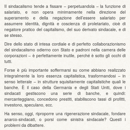
II sindacalismo tende a fissare – perpetuandola – la funzione di
salariato, e non opera minimamente nella direzione del
superamento e della negazione dell’essere salariato per
assumere identità, dignità e coscienza di proletariato, cioè di
negatore pratico del capitalismo, del suo derivato sindacale, e di
se stesso.
Dire dello stato di intesa cordiale e di perfetto collaborazionismo
del sindacalismo odierno con Stato e padroni nella camera delle
corporazioni – è perfettamente inutile, perché è sotto gli occhi di
tutti.
Forse è più importante soffermarsi su come abbiano realizzato
integralmente la loro essenza capitalistica, trasformandosi – in
senso letterale – in strutture squisitamente capitalistiche quali le
banche. È il caso della Germania e degli Stati Uniti, dove i
sindacati gestiscono una serie di banche, e quindi:
mercanteggiano, concedono prestiti, stabiliscono tassi di profitti,
investono, speculano, ecc.
Ha senso, oggi, riproporre una rigenerazione sindacale, fondare
anarco-sindacati, o porsi come sinistra sindacale? Questi i
problemi da dibattere.