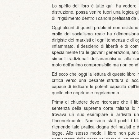
Lo spirito del libro è tutto qui. Fa vedere
distruzione, possa venire fuori una logica 
di irrigidimento dentro i canoni prefissati da
Oggi alcuni di questi problemi non esistono pi
crollo del socialismo reale ha ridimension
dirigiste dei marxisti di ogni tendenza e di 
infiammato, il desiderio di libertà e di c
specialmente fra le giovani generazioni, anc
simboli tradizionali dell’anarchismo, alle s
moto dell’animo comprensibile ma non condivi
Ed ecco che oggi la lettura di questo libro r
critica verso una pesante struttura di a
capace di indicare le potenti capacità dell’i
quello che opprime e regolamenta.
Prima di chiudere devo ricordare che il lib
sentenza della suprema corte italiana lo h
trovava un suo esemplare è arrivata una 
l’incenerimento. Non sono stati pochi i bibl
ritenendo tale pratica degna dei nazisti e 
legge. Allo stesso modo il libro non può 