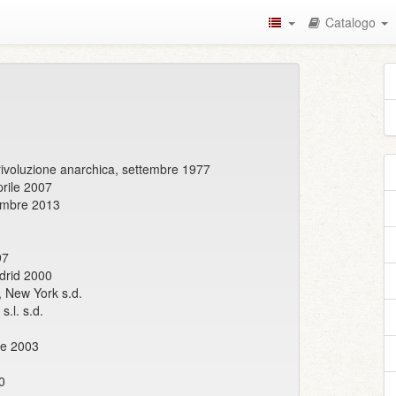
Catalogo
 rivoluzione anarchica, settembre 1977
prile 2007
vembre 2013
97
drid 2000
, New York s.d.
, s.l. s.d.
re 2003
10