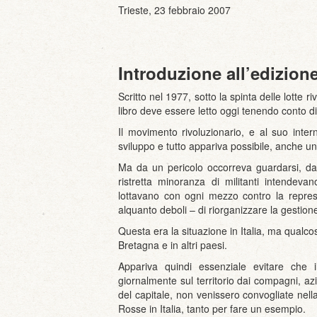
Trieste, 23 febbraio 2007
Introduzione all’edizion
Scritto nel 1977, sotto la spinta delle lotte 
libro deve essere letto oggi tenendo conto d
Il movimento rivoluzionario, e al suo inte
sviluppo e tutto appariva possibile, anche u
Ma da un pericolo occorreva guardarsi, dall
ristretta minoranza di militanti intendev
lottavano con ogni mezzo contro la repressi
alquanto deboli – di riorganizzare la gestione
Questa era la situazione in Italia, ma qualc
Bretagna e in altri paesi.
Appariva quindi essenziale evitare che 
giornalmente sul territorio dai compagni, az
del capitale, non venissero convogliate nella
Rosse in Italia, tanto per fare un esempio.