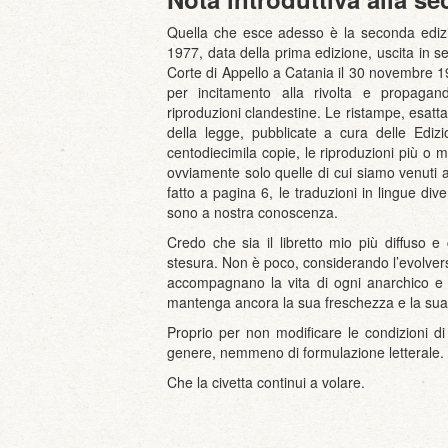
Quella che esce adesso è la seconda edizio
1977, data della prima edizione, uscita in se
Corte di Appello a Catania il 30 novembre
per incitamento alla rivolta e propagan
riproduzioni clandestine. Le ristampe, esatta
della legge, pubblicate a cura delle Ediz
centodiecimila copie, le riproduzioni più o
ovviamente solo quelle di cui siamo venuti
fatto a pagina 6, le traduzioni in lingue div
sono a nostra conoscenza.
Credo che sia il libretto mio più diffuso e
stesura. Non è poco, considerando l’evolversi
accompagnano la vita di ogni anarchico e 
mantenga ancora la sua freschezza e la sua l
Proprio per non modificare le condizioni di
genere, nemmeno di formulazione letterale.
Che la civetta continui a volare.