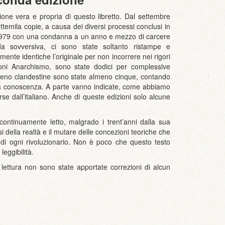
ne vera e propria di questo libretto. Dal settembre
ttemila copie, a causa dei diversi processi conclusi in
 1979 con una condanna a un anno e mezzo di carcere
da sovversiva, ci sono state soltanto ristampe e
mente identiche l’originale per non incorrere nei rigori
ioni Anarchismo, sono state dodici per complessive
 meno clandestine sono state almeno cinque, contando
 a conoscenza. A parte vanno indicate, come abbiamo
erse dall’italiano. Anche di queste edizioni solo alcune
 continuamente letto, malgrado i trent’anni dalla sua
 della realtà e il mutare delle concezioni teoriche che
di ogni rivoluzionario. Non è poco che questo testo
eggibilità.
 lettura non sono state apportate correzioni di alcun