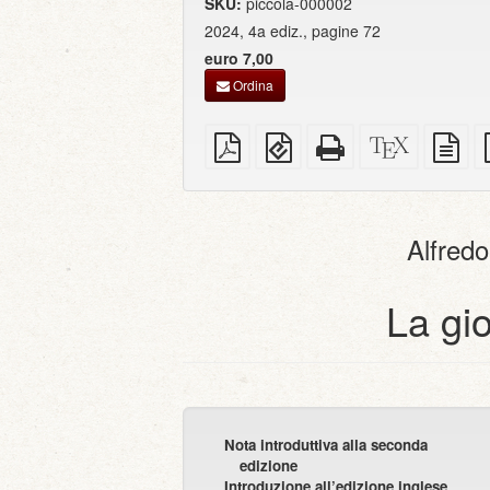
SKU:
piccola-000002
2024, 4a ediz., pagine 72
euro 7,00
Ordina
PDF
EPUB
HTML
Sorgenti
so
semplice
(per
completo
XeLaTeX
in
dispositivi
(per
tes
portatili)
la
se
stampa)
Alfred
La gi
Nota introduttiva alla seconda
edizione
Introduzione all’edizione inglese