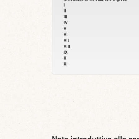
I
II
III
IV
V
VI
VII
VIII
IX
X
XI
Nota introduttiva alla s