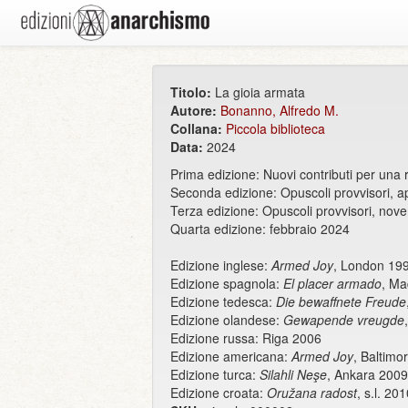
Titolo:
La gioia armata
Autore:
Bonanno, Alfredo M.
Collana:
Piccola biblioteca
Data:
2024
Prima edizione: Nuovi contributi per una
Seconda edizione: Opuscoli provvisori, a
Terza edizione: Opuscoli provvisori, no
Quarta edizione: febbraio 2024
Edizione inglese:
Armed Joy
, London 19
Edizione spagnola:
El placer armado
, Ma
Edizione tedesca:
Die bewaffnete Freude
Edizione olandese:
Gewapende vreugde
Edizione russa: Riga 2006
Edizione americana:
Armed Joy
, Baltimo
Edizione turca:
Silahli Neşe
, Ankara 2009
Edizione croata:
Oružana radost
, s.l. 20