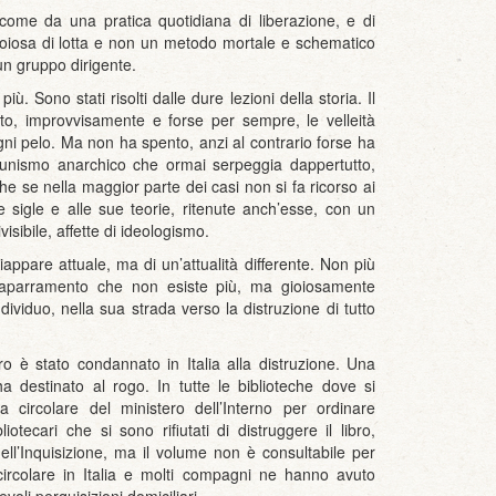
 come da una pratica quotidiana di liberazione, e di
gioiosa di lotta e non un metodo mortale e schematico
 un gruppo dirigente.
ù. Sono stati risolti dalle dure lezioni della storia. Il
ato, improvvisamente e forse per sempre, le velleità
ogni pelo. Ma non ha spento, anzi al contrario forse ha
omunismo anarchico che ormai serpeggia dappertutto,
he se nella maggior parte dei casi non si fa ricorso ai
ue sigle e alle sue teorie, ritenute anch’esse, con un
sibile, affette di ideologismo.
iappare attuale, ma di un’attualità differente. Non più
ccaparramento che non esiste più, ma gioiosamente
ndividuo, nella sua strada verso la distruzione di tutto
ro è stato condannato in Italia alla distruzione. Una
a destinato al rogo. In tutte le biblioteche dove si
circolare del ministero dell’Interno per ordinare
iotecari che si sono rifiutati di distruggere il libro,
dell’Inquisizione, ma il volume non è consultabile per
circolare in Italia e molti compagni ne hanno avuto