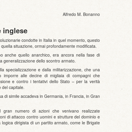
Alfredo M. Bonanno
e inglese
rivoluzionarie condotte in Italia in quel momento, questo
i quella situazione, ormai profondamente modificata.
rno anche quello anarchico, era ancora nella fase di
na generalizzazione dello scontro armato.
a specializzazione e dalla militarizzazione, che una
ano imporre alle decine di migliaia di compagni che
one e contro i tentativi dello Stato – per la verità
 del capitale.
osa di simile accadeva in Germania, in Francia, in Gran
il gran numero di azioni che venivano realizzate
ioni di attacco contro uomini e strutture del dominio e
 logica dirigista di un partito armato, come le Brigate